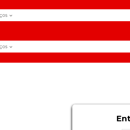
.br
iços
UEL DE GERADORES
ASSISTÊNCIA TÉCNICA DE G
.br
iços
UEL DE GERADORES
ASSISTÊNCIA TÉCNICA DE G