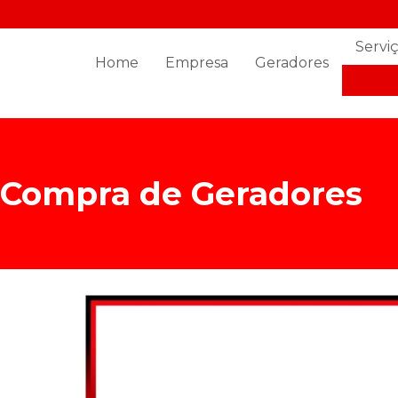
(11) 97798-7561
comercial@emersonpowergen.com
Servi
Home
Empresa
Geradores
ALUG
Compra de Geradores