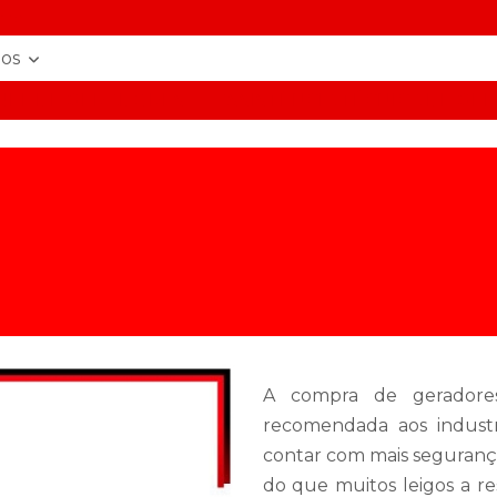
.br
ços
UEL DE GERADORES
ASSISTÊNCIA TÉCNICA DE G
A compra de geradores
recomendada aos indust
contar com mais segurança 
do que muitos leigos a re