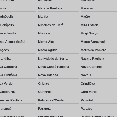
nduri
Marabá Paulista
Maracaí
tinópolis
Marília
Matão
uelópolis
Mineiros do Tietê
Mira Estrela
rassolândia
Mococa
Mogi Guaçu
te Alegre do Sul
Monte Alto
Monte Aprazível
nções
Morro Agudo
Morro da Pólvora
randiba
Natividade da Serra
Nazaré Paulista
va Campina
Nova Canaã Paulista
Nova Castilho
a Luzitânia
Nova Odessa
Novais
da Verde
Oriente
Orindiúva
valdo Cruz
Ourinhos
Ouro Verde
lmares Paulista
Palmeira d'Oeste
Palmital
ranapuã
Parapuã
Paraíso
que Maria Luiza
Parque Novo Lar
Parque Santo Eduardo