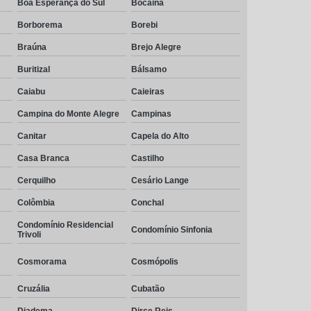
Boa Esperança do Sul
Bocaina
Borborema
Borebi
Braúna
Brejo Alegre
Buritizal
Bálsamo
Caiabu
Caieiras
Campina do Monte Alegre
Campinas
Canitar
Capela do Alto
Casa Branca
Castilho
Cerquilho
Cesário Lange
Colômbia
Conchal
Condomínio Residencial
Condomínio Sinfonia
Trivoli
Cosmorama
Cosmópolis
Cruzália
Cubatão
Diadema
Dirce Reis