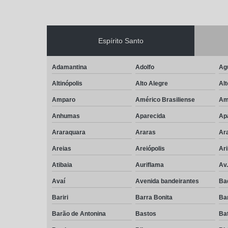
Espírito Santo
Adamantina
Adolfo
Ag
Altinópolis
Alto Alegre
Alt
Amparo
Américo Brasiliense
Am
Anhumas
Aparecida
Ap
Araraquara
Araras
Ar
Areias
Areiópolis
Ar
Atibaia
Auriflama
Av
Avaí
Avenida bandeirantes
Ba
Bariri
Barra Bonita
Ba
Barão de Antonina
Bastos
Bat