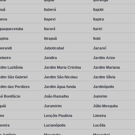
puã
Itaberá
Itajobi
peva
Itapevi
Itapira
aquaquecetuba
Itararé
Itariri
rapina
Itirapuã
Itobi
borandi
Jaboticabal
Jacareí
mbeiro
Jandira
Jardim Arize
dim Luzitânia
Jardim Maria Cristina
Jardim Mariana
dim São Gabriel
Jardim São Nicolau
Jardim Sílvia
rdim das Perdizes
Jardim água funda
Jardinópolis
é Bonifácio
João Ramalho
Jumirim
quiá
Jurumirim
Júlio Mesquita
me
Lençóis Paulista
Limeira
uveira
Lucianópolis
Lucélia
s Antônio
Macatuba
Macaubal