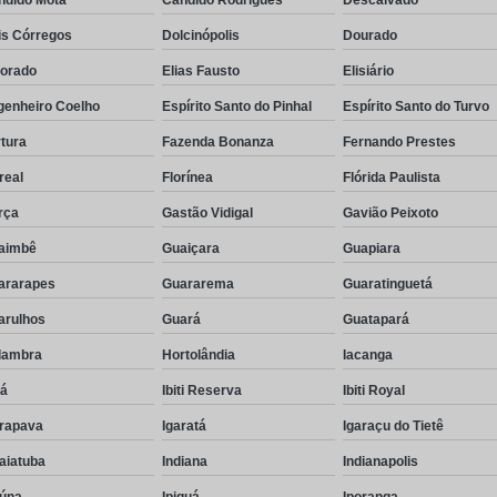
is Córregos
Dolcinópolis
Dourado
dorado
Elias Fausto
Elisiário
genheiro Coelho
Espírito Santo do Pinhal
Espírito Santo do Turvo
tura
Fazenda Bonanza
Fernando Prestes
real
Florínea
Flórida Paulista
rça
Gastão Vidigal
Gavião Peixoto
aimbê
Guaiçara
Guapiara
ararapes
Guararema
Guaratinguetá
arulhos
Guará
Guatapará
lambra
Hortolândia
Iacanga
rá
Ibiti Reserva
Ibiti Royal
arapava
Igaratá
Igaraçu do Tietê
aiatuba
Indiana
Indianapolis
eúna
Ipiguá
Iporanga