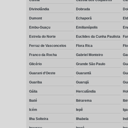
Divinolândia
Dobrada
Do
Dumont
Echaporã
El
Embu-Guaçu
Emilianópolis
En
Estrela do Norte
Euclides da Cunha Paulista
Far
Ferraz de Vasconcelos
Flora Rica
Flo
Franco da Rocha
Gabriel Monteiro
Ga
Glicério
Grande São Paulo
Gu
Guarani d'Oeste
Guarantã
Gu
Guariba
Guarujá
Gu
Gália
Herculândia
Ho
Ibaté
Ibirarema
Ibi
Icém
Iepê
Ig
Ilha Solteira
Ilhabela
Ind
Ipaussu
Iperó
Ip