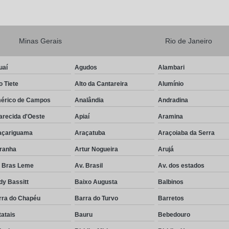
Minas Gerais
Rio de Janeiro
uaí
Agudos
Alambari
o Tiete
Alto da Cantareira
Alumínio
érico de Campos
Analândia
Andradina
arecida d'Oeste
Apiaí
Aramina
açariguama
Araçatuba
Araçoiaba da Serra
iranha
Artur Nogueira
Arujá
. Bras Leme
Av. Brasil
Av. dos estados
dy Bassitt
Baixo Augusta
Balbinos
rra do Chapéu
Barra do Turvo
Barretos
atais
Bauru
Bebedouro