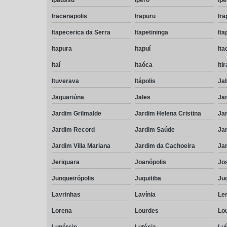
Iracenapolis
Irapuru
Ira
Itapecerica da Serra
Itapetininga
Ita
Itapura
Itapuí
It
Itaí
Itaóca
Iti
Ituverava
Itápolis
Ja
Jaguariúna
Jales
Ja
Jardim Grilmalde
Jardim Helena Cristina
Jar
Jardim Record
Jardim Saúde
Jar
Jardim Villa Mariana
Jardim da Cachoeira
Ja
Jeriquara
Joanópolis
Jos
Junqueirópolis
Juquitiba
Ju
Lavrinhas
Lavínia
Le
Lorena
Lourdes
Lo
Lupércio
Lutécia
Luí