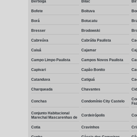
Bertioga
Bilac
Bir
Bofete
Boituva
Bo
Borá
Botucatu
Br
Bresser
Brodowski
Br
Cabreúva
Cabrália Paulista
Cac
Caiuá
Cajamar
Caj
Campo Limpo Paulista
Campos Novos Paulista
Ca
Capivari
Capão Bonito
Ca
Catanduva
Catiguá
Ca
Charqueada
Chavantes
Cid
Co
Conchas
Condomínio City Castelo
Fa
Conjunto Habitacional
Cordeirópolis
Co
Marechal Mascarenhas de
Cotia
Cravinhos
Cri
Cunha
Cássia dos Coqueiros
Câ