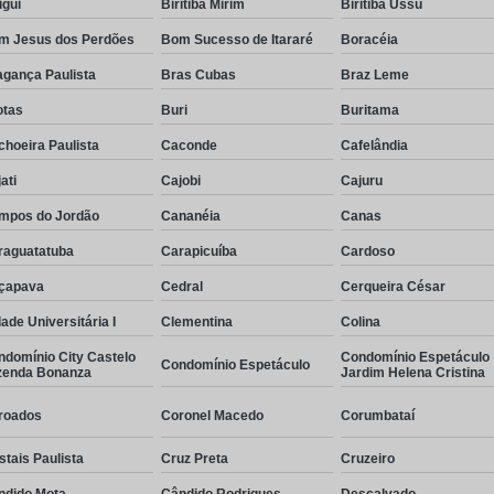
igui
Biritiba Mirim
Biritiba Ussu
m Jesus dos Perdões
Bom Sucesso de Itararé
Boracéia
agança Paulista
Bras Cubas
Braz Leme
otas
Buri
Buritama
hoeira Paulista
Caconde
Cafelândia
ati
Cajobi
Cajuru
mpos do Jordão
Cananéia
Canas
raguatatuba
Carapicuíba
Cardoso
çapava
Cedral
Cerqueira César
ade Universitária I
Clementina
Colina
ndomínio City Castelo
Condomínio Espetáculo
Condomínio Espetáculo
zenda Bonanza
Jardim Helena Cristina
roados
Coronel Macedo
Corumbataí
stais Paulista
Cruz Preta
Cruzeiro
ndido Mota
Cândido Rodrigues
Descalvado