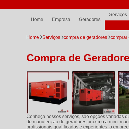
(11) 97798-7561
comercial@emersonpowergen.com.br
Serviços
Home
Empresa
Geradores
ALUGUE
Home
Serviços
compra de geradores
comprar 
Compra de Geradores
Conheça nossos serviços, são opções variadas 
de manutenção de geradores próximo a mim, man
profissionais qualificados e experientes, o empr