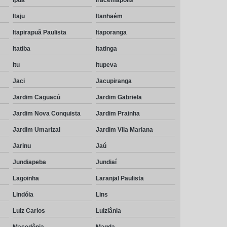
Itaju
Itanhaém
Itapirapuã Paulista
Itaporanga
Itatiba
Itatinga
Itu
Itupeva
Jaci
Jacupiranga
Jardim Caguacú
Jardim Gabriela
Jardim Nova Conquista
Jardim Prainha
Jardim Umarizal
Jardim Vila Mariana
Jarinu
Jaú
Jundiapeba
Jundiaí
Lagoinha
Laranjal Paulista
Lindóia
Lins
Luiz Carlos
Luiziânia
Macedônia
Magda