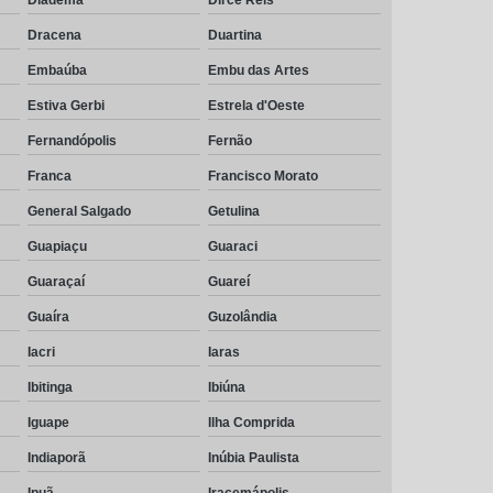
Dracena
Duartina
Embaúba
Embu das Artes
Estiva Gerbi
Estrela d'Oeste
Fernandópolis
Fernão
Franca
Francisco Morato
General Salgado
Getulina
Guapiaçu
Guaraci
Guaraçaí
Guareí
Guaíra
Guzolândia
Iacri
Iaras
Ibitinga
Ibiúna
Iguape
Ilha Comprida
Indiaporã
Inúbia Paulista
Ipuã
Iracemápolis