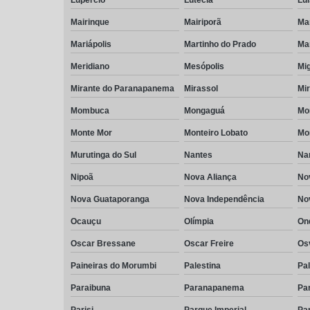
Mairinque
Mairiporã
Ma
Mariápolis
Martinho do Prado
Mar
Meridiano
Mesópolis
Mig
Mirante do Paranapanema
Mirassol
Mi
Mombuca
Mongaguá
Mon
Monte Mor
Monteiro Lobato
Mo
Murutinga do Sul
Nantes
Na
Nipoã
Nova Aliança
No
Nova Guataporanga
Nova Independência
Nov
Ocauçu
Olímpia
On
Oscar Bressane
Oscar Freire
Os
Paineiras do Morumbi
Palestina
Pa
Paraibuna
Paranapanema
Pa
Parisi
Parque Imperial
Par