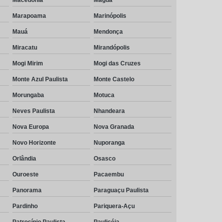
Marapoama
Marinópolis
Mauá
Mendonça
Miracatu
Mirandópolis
Mogi Mirim
Mogi das Cruzes
Monte Azul Paulista
Monte Castelo
Morungaba
Motuca
Neves Paulista
Nhandeara
Nova Europa
Nova Granada
Novo Horizonte
Nuporanga
Orlândia
Osasco
Ouroeste
Pacaembu
Panorama
Paraguaçu Paulista
Pardinho
Pariquera-Açu
Patrocínio Paulista
Paulicéia