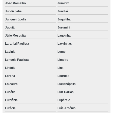
João Ramalho
Jumirim
Jundiapeba
Jundiaí
Junqueirópolis
Juquitiba
Juquiá
Jurumirim
Júlio Mesquita
Lagoinha
Laranjal Paulista
Lavrinhas
Lavínia
Leme
Lençóis Paulista
Limeira
Lindóia
Lins
Lorena
Lourdes
Louveira
Lucianópolis
Lucélia
Luiz Carlos
Luiziânia
Lupércio
Lutécia
Luís Antônio