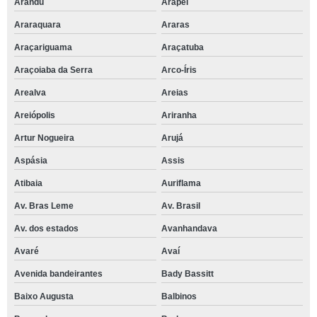
Arandu
Arapeí
Araraquara
Araras
Araçariguama
Araçatuba
Araçoiaba da Serra
Arco-Íris
Arealva
Areias
Areiópolis
Ariranha
Artur Nogueira
Arujá
Aspásia
Assis
Atibaia
Auriflama
Av. Bras Leme
Av. Brasil
Av. dos estados
Avanhandava
Avaré
Avaí
Avenida bandeirantes
Bady Bassitt
Baixo Augusta
Balbinos