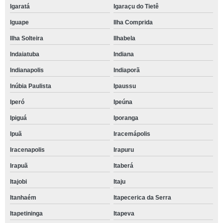
Igaratá
Igaraçu do Tietê
Iguape
Ilha Comprida
Ilha Solteira
Ilhabela
Indaiatuba
Indiana
Indianapolis
Indiaporã
Inúbia Paulista
Ipaussu
Iperó
Ipeúna
Ipiguá
Iporanga
Ipuã
Iracemápolis
Iracenapolis
Irapuru
Irapuã
Itaberá
Itajobi
Itaju
Itanhaém
Itapecerica da Serra
Itapetininga
Itapeva