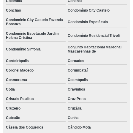
Colômbia
Conchal
Conchas
Condomínio City Castelo
Condomínio City Castelo Fazenda
Condomínio Espetáculo
Bonanza
Condomínio Espetáculo Jardim
Condomínio Residencial Trivoli
Helena Cristina
Conjunto Habitacional Marechal
Condomínio Sinfonia
Mascarenhas de
Cordeirópolis
Coroados
Coronel Macedo
Corumbataí
Cosmorama
Cosmópolis
Cotia
Cravinhos
Cristais Paulista
Cruz Preta
Cruzeiro
Cruzália
Cubatão
Cunha
Cássia dos Coqueiros
Cândido Mota