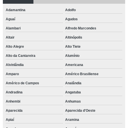
Adamantina
Adolfo
Aguaí
Agudos
Alambari
Alfredo Marcondes
Altair
Altinópolis
Alto Alegre
Alto Tiete
Alto da Cantareira
Alumínio
Alvinlândia
Americana
Amparo
Américo Brasiliense
Américo de Campos
Analândia
Andradina
Angatuba
Anhembi
Anhumas
Aparecida
Aparecida d'Oeste
Apiaí
Aramina