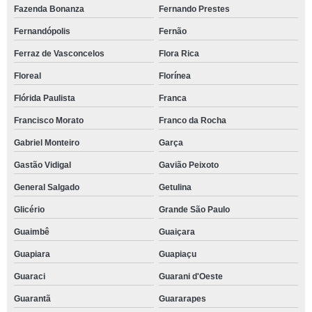
Fazenda Bonanza
Fernando Prestes
Fernandópolis
Fernão
Ferraz de Vasconcelos
Flora Rica
Floreal
Florínea
Flórida Paulista
Franca
Francisco Morato
Franco da Rocha
Gabriel Monteiro
Garça
Gastão Vidigal
Gavião Peixoto
General Salgado
Getulina
Glicério
Grande São Paulo
Guaimbê
Guaiçara
Guapiara
Guapiaçu
Guaraci
Guarani d'Oeste
Guarantã
Guararapes