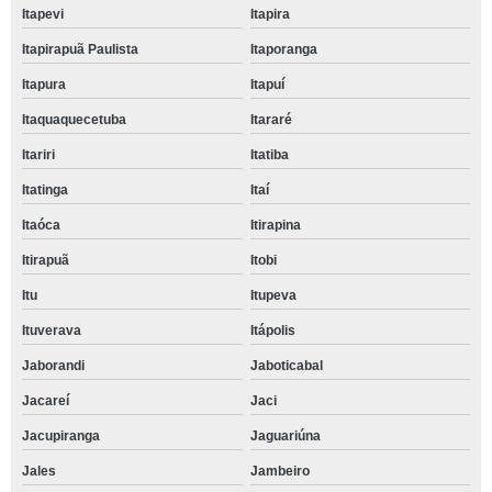
Itapevi
Itapira
Itapirapuã Paulista
Itaporanga
Itapura
Itapuí
Itaquaquecetuba
Itararé
Itariri
Itatiba
Itatinga
Itaí
Itaóca
Itirapina
Itirapuã
Itobi
Itu
Itupeva
Ituverava
Itápolis
Jaborandi
Jaboticabal
Jacareí
Jaci
Jacupiranga
Jaguariúna
Jales
Jambeiro