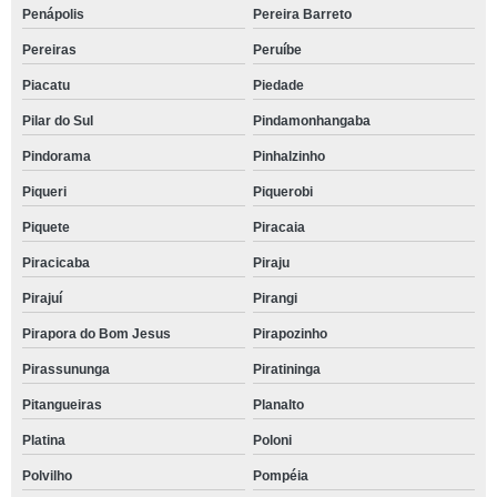
Penápolis
Pereira Barreto
Pereiras
Peruíbe
Piacatu
Piedade
Pilar do Sul
Pindamonhangaba
Pindorama
Pinhalzinho
Piqueri
Piquerobi
Piquete
Piracaia
Piracicaba
Piraju
Pirajuí
Pirangi
Pirapora do Bom Jesus
Pirapozinho
Pirassununga
Piratininga
Pitangueiras
Planalto
Platina
Poloni
Polvilho
Pompéia