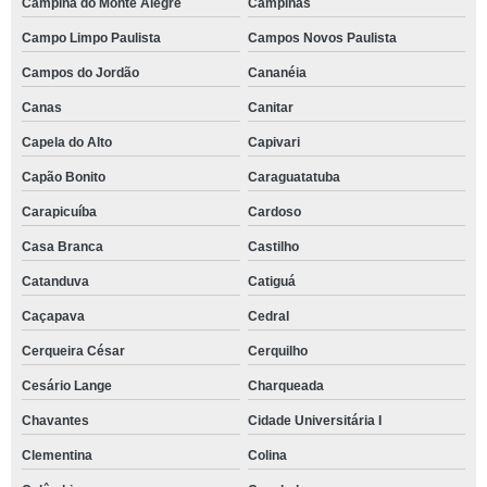
Campina do Monte Alegre
Campinas
Campo Limpo Paulista
Campos Novos Paulista
Campos do Jordão
Cananéia
Canas
Canitar
Capela do Alto
Capivari
Capão Bonito
Caraguatatuba
Carapicuíba
Cardoso
Casa Branca
Castilho
Catanduva
Catiguá
Caçapava
Cedral
Cerqueira César
Cerquilho
Cesário Lange
Charqueada
Chavantes
Cidade Universitária I
Clementina
Colina