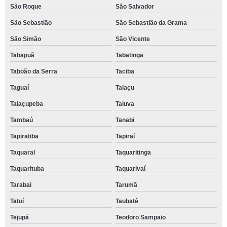
São Roque
São Salvador
São Sebastião
São Sebastião da Grama
São Simão
São Vicente
Tabapuã
Tabatinga
Taboão da Serra
Taciba
Taguaí
Taiaçu
Taiaçupeba
Taiuva
Tambaú
Tanabi
Tapiratiba
Tapiraí
Taquaral
Taquaritinga
Taquarituba
Taquarivaí
Tarabai
Tarumã
Tatuí
Taubaté
Tejupá
Teodoro Sampaio