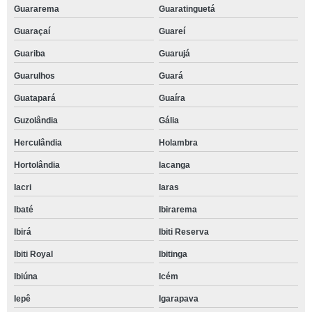
Guararema
Guaratinguetá
Guaraçaí
Guareí
Guariba
Guarujá
Guarulhos
Guará
Guatapará
Guaíra
Guzolândia
Gália
Herculândia
Holambra
Hortolândia
Iacanga
Iacri
Iaras
Ibaté
Ibirarema
Ibirá
Ibiti Reserva
Ibiti Royal
Ibitinga
Ibiúna
Icém
Iepê
Igarapava