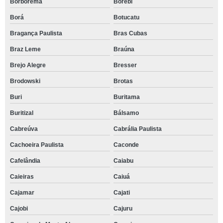
Borborema
Borebi
Borá
Botucatu
Bragança Paulista
Bras Cubas
Braz Leme
Braúna
Brejo Alegre
Bresser
Brodowski
Brotas
Buri
Buritama
Buritizal
Bálsamo
Cabreúva
Cabrália Paulista
Cachoeira Paulista
Caconde
Cafelândia
Caiabu
Caieiras
Caiuá
Cajamar
Cajati
Cajobi
Cajuru