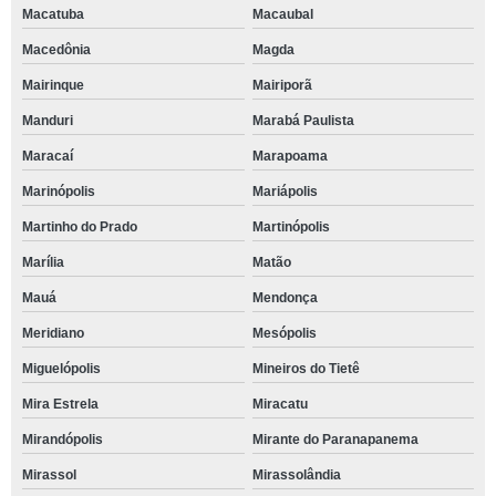
Macatuba
Macaubal
Macedônia
Magda
Mairinque
Mairiporã
Manduri
Marabá Paulista
Maracaí
Marapoama
Marinópolis
Mariápolis
Martinho do Prado
Martinópolis
Marília
Matão
Mauá
Mendonça
Meridiano
Mesópolis
Miguelópolis
Mineiros do Tietê
Mira Estrela
Miracatu
Mirandópolis
Mirante do Paranapanema
Mirassol
Mirassolândia