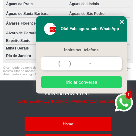
Águas da Prata
Águas de Lindóia
Águas de Santa Bárbara
Águas de São Pedro
Álvares Florence
Álvares Machado
Olá! Fale agora pelo WhatsApp
Álvaro de Carvalho
Óleo
Espírito Santo
Vitória
Minas Gerais
Insira seu telefone
Rio de Janeiro
O conteúdo do texto desta página é de direito reservado. Sua reprodução, parcial ou total,
mesmo citando nossos links, é proibida sem a autorização do autor. Crime de violação de
direito autoral – artigo 184 do Código Penal –
Lei 9610/98 - Lei de direitos autorais
.
Iniciar conversa
Emerson Power Gen -
1
(11) 97798-7561
comercial@emersonpowergen.com.br
Home