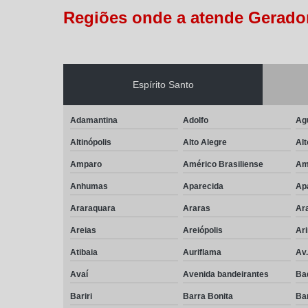
Regiões onde a atende Gerador
Espírito Santo
Adamantina
Adolfo
Ag
Altinópolis
Alto Alegre
Alt
Amparo
Américo Brasiliense
Am
Anhumas
Aparecida
Ap
Araraquara
Araras
Ar
Areias
Areiópolis
Ar
Atibaia
Auriflama
Av
Avaí
Avenida bandeirantes
Ba
Bariri
Barra Bonita
Ba