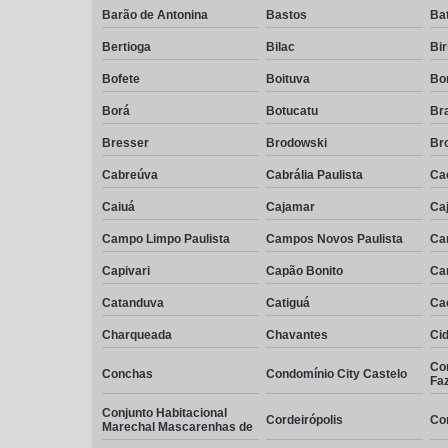
Barão de Antonina
Bastos
Bat
Bertioga
Bilac
Bir
Bofete
Boituva
Bo
Borá
Botucatu
Br
Bresser
Brodowski
Br
Cabreúva
Cabrália Paulista
Cac
Caiuá
Cajamar
Caj
Campo Limpo Paulista
Campos Novos Paulista
Ca
Capivari
Capão Bonito
Ca
Catanduva
Catiguá
Ca
Charqueada
Chavantes
Cid
Co
Conchas
Condomínio City Castelo
Fa
Conjunto Habitacional
Cordeirópolis
Co
Marechal Mascarenhas de