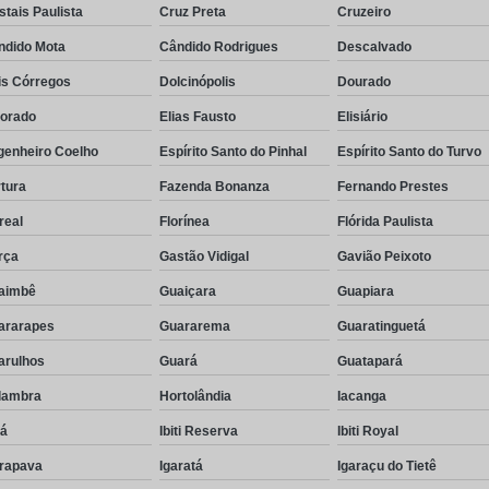
stais Paulista
Cruz Preta
Cruzeiro
ndido Mota
Cândido Rodrigues
Descalvado
is Córregos
Dolcinópolis
Dourado
dorado
Elias Fausto
Elisiário
genheiro Coelho
Espírito Santo do Pinhal
Espírito Santo do Turvo
tura
Fazenda Bonanza
Fernando Prestes
real
Florínea
Flórida Paulista
rça
Gastão Vidigal
Gavião Peixoto
aimbê
Guaiçara
Guapiara
ararapes
Guararema
Guaratinguetá
arulhos
Guará
Guatapará
lambra
Hortolândia
Iacanga
rá
Ibiti Reserva
Ibiti Royal
arapava
Igaratá
Igaraçu do Tietê