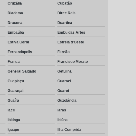
Cruzália
Cubatão
Diadema
Dirce Reis
Dracena
Duartina
Embaúba
Embu das Artes
Estiva Gerbi
Estrela d'Oeste
Fernandópolis
Fernão
Franca
Francisco Morato
General Salgado
Getulina
Guapiaçu
Guaraci
Guaraçaí
Guareí
Guaíra
Guzolândia
Iacri
Iaras
Ibitinga
Ibiúna
Iguape
Ilha Comprida