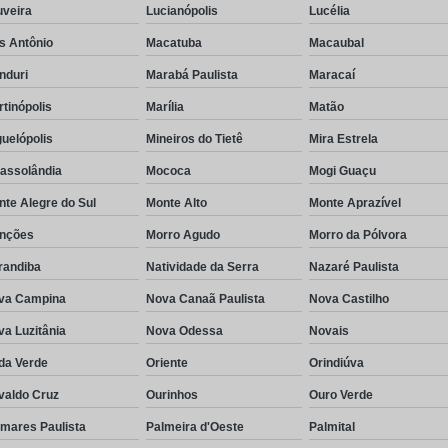
uveira
Lucianópolis
Lucélia
s Antônio
Macatuba
Macaubal
nduri
Marabá Paulista
Maracaí
tinópolis
Marília
Matão
uelópolis
Mineiros do Tietê
Mira Estrela
rassolândia
Mococa
Mogi Guaçu
te Alegre do Sul
Monte Alto
Monte Aprazível
nções
Morro Agudo
Morro da Pólvora
randiba
Natividade da Serra
Nazaré Paulista
va Campina
Nova Canaã Paulista
Nova Castilho
a Luzitânia
Nova Odessa
Novais
da Verde
Oriente
Orindiúva
valdo Cruz
Ourinhos
Ouro Verde
lmares Paulista
Palmeira d'Oeste
Palmital