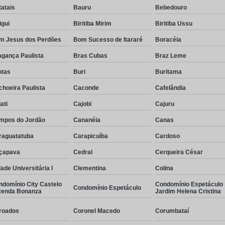
atais
Bauru
Bebedouro
igui
Biritiba Mirim
Biritiba Ussu
m Jesus dos Perdões
Bom Sucesso de Itararé
Boracéia
agança Paulista
Bras Cubas
Braz Leme
otas
Buri
Buritama
hoeira Paulista
Caconde
Cafelândia
ati
Cajobi
Cajuru
mpos do Jordão
Cananéia
Canas
raguatatuba
Carapicuíba
Cardoso
çapava
Cedral
Cerqueira César
ade Universitária I
Clementina
Colina
ndomínio City Castelo
Condomínio Espetáculo
Condomínio Espetáculo
zenda Bonanza
Jardim Helena Cristina
roados
Coronel Macedo
Corumbataí