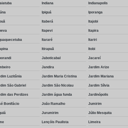
aiatuba
Indiana
Indianapolis
eúna
Ipiguá
Iporanga
puã
Itaberá
Itajobi
peva
Itapevi
Itapira
aquaquecetuba
Itararé
Itariri
rapina
Itirapuã
Itobi
borandi
Jaboticabal
Jacareí
mbeiro
Jandira
Jardim Arize
dim Luzitânia
Jardim Maria Cristina
Jardim Mariana
dim São Gabriel
Jardim São Nicolau
Jardim Sílvia
rdim das Perdizes
Jardim água funda
Jardinópolis
é Bonifácio
João Ramalho
Jumirim
quiá
Jurumirim
Júlio Mesquita
me
Lençóis Paulista
Limeira