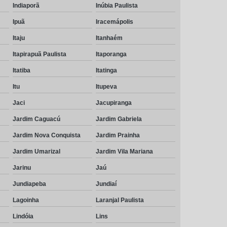
Indiaporã
Inúbia Paulista
Ipuã
Iracemápolis
Itaju
Itanhaém
Itapirapuã Paulista
Itaporanga
Itatiba
Itatinga
Itu
Itupeva
Jaci
Jacupiranga
Jardim Caguacú
Jardim Gabriela
Jardim Nova Conquista
Jardim Prainha
Jardim Umarizal
Jardim Vila Mariana
Jarinu
Jaú
Jundiapeba
Jundiaí
Lagoinha
Laranjal Paulista
Lindóia
Lins