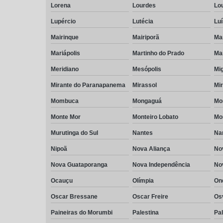
Lorena
Lourdes
Lo
Lupércio
Lutécia
Luí
Mairinque
Mairiporã
Ma
Mariápolis
Martinho do Prado
Mar
Meridiano
Mesópolis
Mig
Mirante do Paranapanema
Mirassol
Mi
Mombuca
Mongaguá
Mon
Monte Mor
Monteiro Lobato
Mo
Murutinga do Sul
Nantes
Na
Nipoã
Nova Aliança
No
Nova Guataporanga
Nova Independência
Nov
Ocauçu
Olímpia
On
Oscar Bressane
Oscar Freire
Os
Paineiras do Morumbi
Palestina
Pa