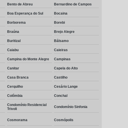
Bento de Abreu
Bernardino de Campos
Boa Esperança do Sul
Bocaina
Borborema
Borebi
Braúna
Brejo Alegre
Buritizal
Bálsamo
Caiabu
Caieiras
Campina do Monte Alegre
Campinas
Canitar
Capela do Alto
Casa Branca
Castilho
Cerquilho
Cesário Lange
Colômbia
Conchal
Condomínio Residencial
Condomínio Sinfonia
Trivoli
Cosmorama
Cosmópolis