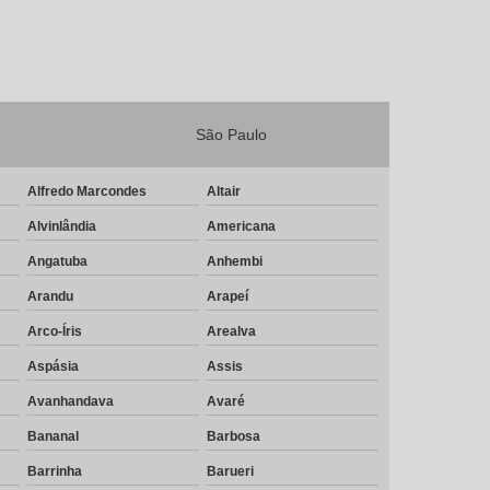
São Paulo
Alfredo Marcondes
Altair
Alvinlândia
Americana
Angatuba
Anhembi
Arandu
Arapeí
Arco-Íris
Arealva
Aspásia
Assis
Avanhandava
Avaré
Bananal
Barbosa
Barrinha
Barueri