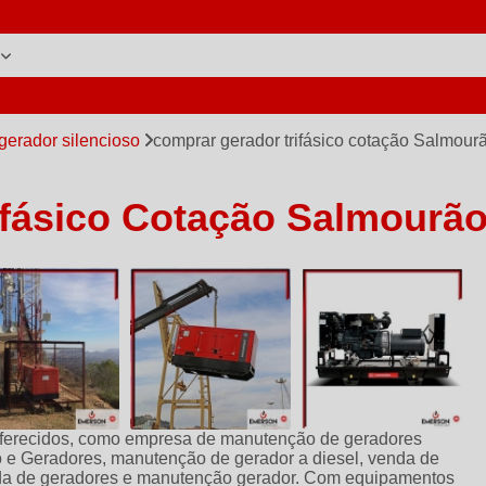
L DE GERADORES
ASSISTÊNCIA TÉCNICA DE GERAD
gerador silencioso
comprar gerador trifásico cotação Salmour
ifásico Cotação Salmourã
 oferecidos, como empresa de manutenção de geradores
 e Geradores, manutenção de gerador a diesel, venda de
enda de geradores e manutenção gerador. Com equipamentos