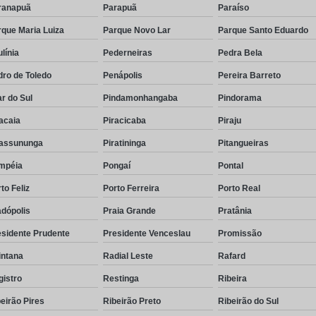
ranapuã
Parapuã
Paraíso
que Maria Luiza
Parque Novo Lar
Parque Santo Eduardo
línia
Pederneiras
Pedra Bela
ro de Toledo
Penápolis
Pereira Barreto
ar do Sul
Pindamonhangaba
Pindorama
acaia
Piracicaba
Piraju
rassununga
Piratininga
Pitangueiras
mpéia
Pongaí
Pontal
to Feliz
Porto Ferreira
Porto Real
dópolis
Praia Grande
Pratânia
esidente Prudente
Presidente Venceslau
Promissão
intana
Radial Leste
Rafard
gistro
Restinga
Ribeira
eirão Pires
Ribeirão Preto
Ribeirão do Sul