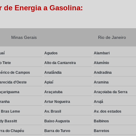
 de Energia a Gasolina:
Minas Gerais
Rio de Janeiro
uaí
Agudos
Alambari
o Tiete
Alto da Cantareira
Alumínio
érico de Campos
Analândia
Andradina
arecida d'Oeste
Apiaí
Aramina
açariguama
Araçatuba
Araçoiaba da Serra
iranha
Artur Nogueira
Arujá
. Bras Leme
Av. Brasil
Av. dos estados
dy Bassitt
Baixo Augusta
Balbinos
rra do Chapéu
Barra do Turvo
Barretos