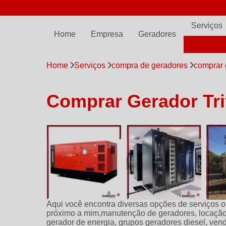
(11) 97798-7561
comercial@emersonpowergen.com.br
Serviços
Home
Empresa
Geradores
ALUGUE
Home
Serviços
compra de geradores
comprar 
Comprar Gerador Tr
Aqui você encontra diversas opções de serviços
próximo a mim,manutenção de geradores, locação
gerador de energia, grupos geradores diesel, v