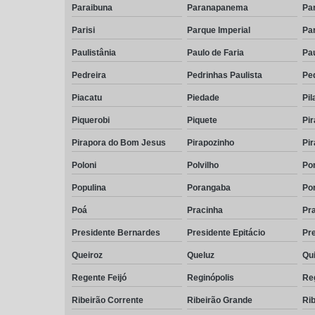
Paraibuna
Paranapanema
Pa
Parisi
Parque Imperial
Par
Paulistânia
Paulo de Faria
Pau
Pedreira
Pedrinhas Paulista
Ped
Piacatu
Piedade
Pil
Piquerobi
Piquete
Pir
Pirapora do Bom Jesus
Pirapozinho
Pi
Poloni
Polvilho
Po
Populina
Porangaba
Por
Poá
Pracinha
Pra
Presidente Bernardes
Presidente Epitácio
Pr
Queiroz
Queluz
Qu
Regente Feijó
Reginópolis
Re
Ribeirão Corrente
Ribeirão Grande
Rib