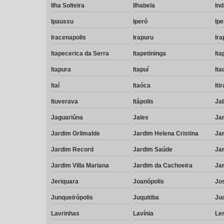
Ilha Solteira
Ilhabela
Ind
Ipaussu
Iperó
Ip
Iracenapolis
Irapuru
Ira
Itapecerica da Serra
Itapetininga
Ita
Itapura
Itapuí
It
Itaí
Itaóca
Iti
Ituverava
Itápolis
Ja
Jaguariúna
Jales
Ja
Jardim Grilmalde
Jardim Helena Cristina
Jar
Jardim Record
Jardim Saúde
Jar
Jardim Villa Mariana
Jardim da Cachoeira
Ja
Jeriquara
Joanópolis
Jos
Junqueirópolis
Juquitiba
Ju
Lavrinhas
Lavínia
Le