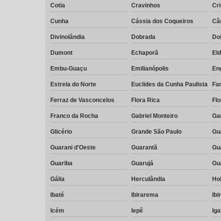
Cotia
Cravinhos
Cri
Cunha
Cássia dos Coqueiros
Câ
Divinolândia
Dobrada
Do
Dumont
Echaporã
El
Embu-Guaçu
Emilianópolis
En
Estrela do Norte
Euclides da Cunha Paulista
Far
Ferraz de Vasconcelos
Flora Rica
Flo
Franco da Rocha
Gabriel Monteiro
Ga
Glicério
Grande São Paulo
Gu
Guarani d'Oeste
Guarantã
Gu
Guariba
Guarujá
Gu
Gália
Herculândia
Ho
Ibaté
Ibirarema
Ibi
Icém
Iepê
Ig