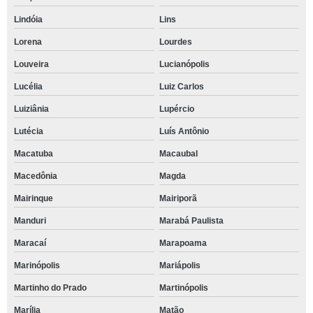
Lindóia
Lins
Lorena
Lourdes
Louveira
Lucianópolis
Lucélia
Luiz Carlos
Luiziânia
Lupércio
Lutécia
Luís Antônio
Macatuba
Macaubal
Macedônia
Magda
Mairinque
Mairiporã
Manduri
Marabá Paulista
Maracaí
Marapoama
Marinópolis
Mariápolis
Martinho do Prado
Martinópolis
Marília
Matão