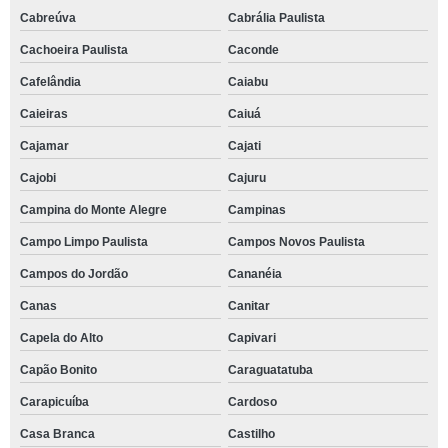
Cabreúva
Cabrália Paulista
Cachoeira Paulista
Caconde
Cafelândia
Caiabu
Caieiras
Caiuá
Cajamar
Cajati
Cajobi
Cajuru
Campina do Monte Alegre
Campinas
Campo Limpo Paulista
Campos Novos Paulista
Campos do Jordão
Cananéia
Canas
Canitar
Capela do Alto
Capivari
Capão Bonito
Caraguatatuba
Carapicuíba
Cardoso
Casa Branca
Castilho