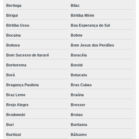
Bertioga
Bilac
Birigui
Biritiba Mirim
Biritiba Ussu
Boa Esperança do Sul
Bocaina
Bofete
Boituva
Bom Jesus dos Perdões
Bom Sucesso de Itararé
Boracéia
Borborema
Borebi
Borá
Botucatu
Bragança Paulista
Bras Cubas
Braz Leme
Braúna
Brejo Alegre
Bresser
Brodowski
Brotas
Buri
Buritama
Buritizal
Bálsamo