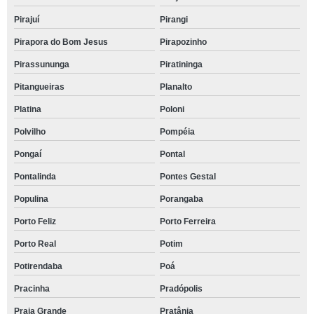
Pirajuí
Pirangi
Pirapora do Bom Jesus
Pirapozinho
Pirassununga
Piratininga
Pitangueiras
Planalto
Platina
Poloni
Polvilho
Pompéia
Pongaí
Pontal
Pontalinda
Pontes Gestal
Populina
Porangaba
Porto Feliz
Porto Ferreira
Porto Real
Potim
Potirendaba
Poá
Pracinha
Pradópolis
Praia Grande
Pratânia