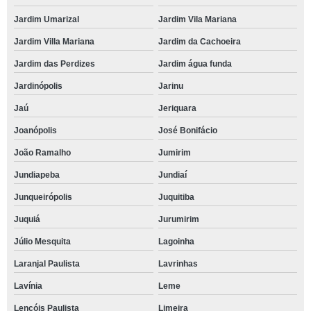
Jardim Umarizal
Jardim Vila Mariana
Jardim Villa Mariana
Jardim da Cachoeira
Jardim das Perdizes
Jardim água funda
Jardinópolis
Jarinu
Jaú
Jeriquara
Joanópolis
José Bonifácio
João Ramalho
Jumirim
Jundiapeba
Jundiaí
Junqueirópolis
Juquitiba
Juquiá
Jurumirim
Júlio Mesquita
Lagoinha
Laranjal Paulista
Lavrinhas
Lavínia
Leme
Lençóis Paulista
Limeira