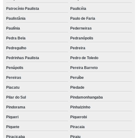
Patrocínio Paulista
Paulicéia
Paulistânia
Paulo de Faria
Paulínia
Pederneiras
Pedra Bela
Pedranópolis
Pedregulho
Pedreira
Pedrinhas Paulista
Pedro de Toledo
Penápolis
Pereira Barreto
Pereiras
Peruíbe
Piacatu
Piedade
Pilar do Sul
Pindamonhangaba
Pindorama
Pinhalzinho
Piqueri
Piquerobi
Piquete
Piracaia
Piracicaba
Piraju