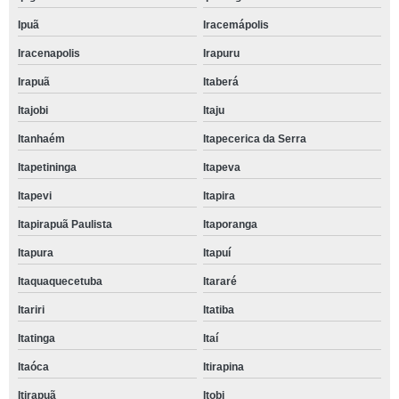
Ipuã
Iracemápolis
Iracenapolis
Irapuru
Irapuã
Itaberá
Itajobi
Itaju
Itanhaém
Itapecerica da Serra
Itapetininga
Itapeva
Itapevi
Itapira
Itapirapuã Paulista
Itaporanga
Itapura
Itapuí
Itaquaquecetuba
Itararé
Itariri
Itatiba
Itatinga
Itaí
Itaóca
Itirapina
Itirapuã
Itobi