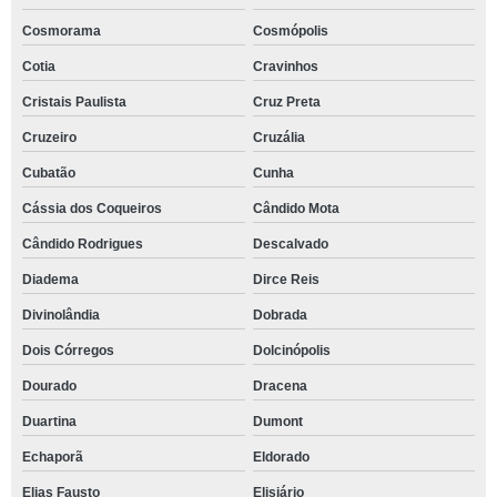
Cosmorama
Cosmópolis
Cotia
Cravinhos
Cristais Paulista
Cruz Preta
Cruzeiro
Cruzália
Cubatão
Cunha
Cássia dos Coqueiros
Cândido Mota
Cândido Rodrigues
Descalvado
Diadema
Dirce Reis
Divinolândia
Dobrada
Dois Córregos
Dolcinópolis
Dourado
Dracena
Duartina
Dumont
Echaporã
Eldorado
Elias Fausto
Elisiário