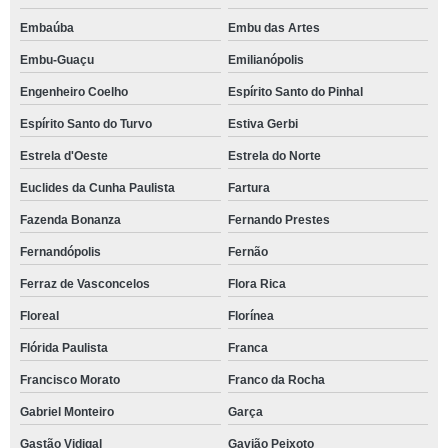
Embaúba
Embu das Artes
Embu-Guaçu
Emilianópolis
Engenheiro Coelho
Espírito Santo do Pinhal
Espírito Santo do Turvo
Estiva Gerbi
Estrela d'Oeste
Estrela do Norte
Euclides da Cunha Paulista
Fartura
Fazenda Bonanza
Fernando Prestes
Fernandópolis
Fernão
Ferraz de Vasconcelos
Flora Rica
Floreal
Florínea
Flórida Paulista
Franca
Francisco Morato
Franco da Rocha
Gabriel Monteiro
Garça
Gastão Vidigal
Gavião Peixoto