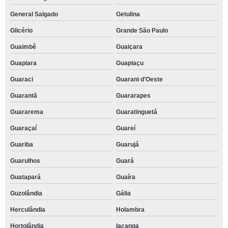
General Salgado
Getulina
Glicério
Grande São Paulo
Guaimbê
Guaiçara
Guapiara
Guapiaçu
Guaraci
Guarani d'Oeste
Guarantã
Guararapes
Guararema
Guaratinguetá
Guaraçaí
Guareí
Guariba
Guarujá
Guarulhos
Guará
Guatapará
Guaíra
Guzolândia
Gália
Herculândia
Holambra
Hortolândia
Iacanga