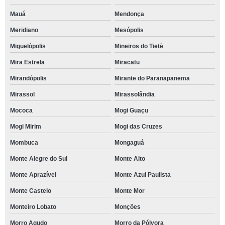
Mauá
Mendonça
Meridiano
Mesópolis
Miguelópolis
Mineiros do Tietê
Mira Estrela
Miracatu
Mirandópolis
Mirante do Paranapanema
Mirassol
Mirassolândia
Mococa
Mogi Guaçu
Mogi Mirim
Mogi das Cruzes
Mombuca
Mongaguá
Monte Alegre do Sul
Monte Alto
Monte Aprazível
Monte Azul Paulista
Monte Castelo
Monte Mor
Monteiro Lobato
Monções
Morro Agudo
Morro da Pólvora