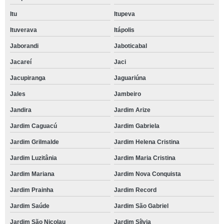
Itu
Itupeva
Ituverava
Itápolis
Jaborandi
Jaboticabal
Jacareí
Jaci
Jacupiranga
Jaguariúna
Jales
Jambeiro
Jandira
Jardim Arize
Jardim Caguacú
Jardim Gabriela
Jardim Grilmalde
Jardim Helena Cristina
Jardim Luzitânia
Jardim Maria Cristina
Jardim Mariana
Jardim Nova Conquista
Jardim Prainha
Jardim Record
Jardim Saúde
Jardim São Gabriel
Jardim São Nicolau
Jardim Sílvia