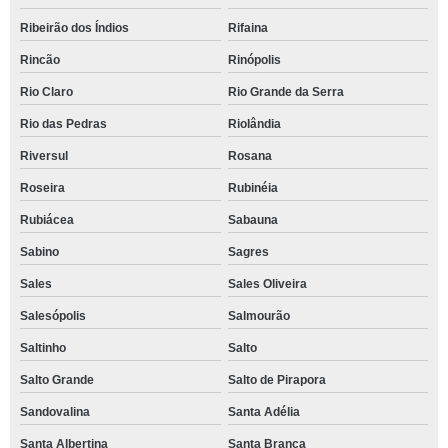
Ribeirão dos Índios
Rifaina
Rincão
Rinópolis
Rio Claro
Rio Grande da Serra
Rio das Pedras
Riolândia
Riversul
Rosana
Roseira
Rubinéia
Rubiácea
Sabauna
Sabino
Sagres
Sales
Sales Oliveira
Salesópolis
Salmourão
Saltinho
Salto
Salto Grande
Salto de Pirapora
Sandovalina
Santa Adélia
Santa Albertina
Santa Branca