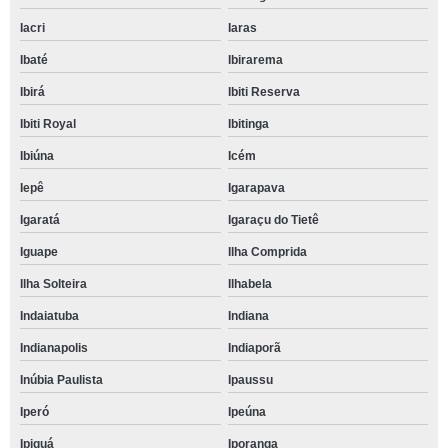
Iacri
Iaras
Ibaté
Ibirarema
Ibirá
Ibiti Reserva
Ibiti Royal
Ibitinga
Ibiúna
Icém
Iepê
Igarapava
Igaratá
Igaraçu do Tietê
Iguape
Ilha Comprida
Ilha Solteira
Ilhabela
Indaiatuba
Indiana
Indianapolis
Indiaporã
Inúbia Paulista
Ipaussu
Iperó
Ipeúna
Ipiguá
Iporanga