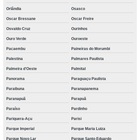
Orlândia
Osasco
Oscar Bressane
Oscar Freire
Osvaldo Cruz
Ourinhos
Ouro Verde
Ouroeste
Pacaembu
Paineiras do Morumbi
Palestina
Palmares Paulista
Palmeira d'Oeste
Palmital
Panorama
Paraguaçu Paulista
Paraibuna
Paranapanema
Paranapuã
Parapuã
Paraíso
Pardinho
Pariquera-Açu
Parisi
Parque Imperial
Parque Maria Luiza
Parque Novo Lar
Parque Santo Eduardo