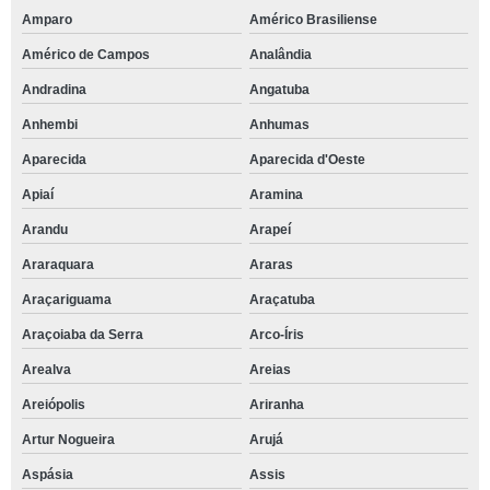
Amparo
Américo Brasiliense
Américo de Campos
Analândia
Andradina
Angatuba
Anhembi
Anhumas
Aparecida
Aparecida d'Oeste
Apiaí
Aramina
Arandu
Arapeí
Araraquara
Araras
Araçariguama
Araçatuba
Araçoiaba da Serra
Arco-Íris
Arealva
Areias
Areiópolis
Ariranha
Artur Nogueira
Arujá
Aspásia
Assis