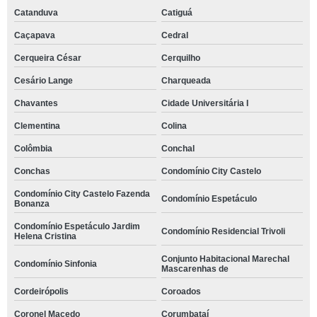
Catanduva
Catiguá
Caçapava
Cedral
Cerqueira César
Cerquilho
Cesário Lange
Charqueada
Chavantes
Cidade Universitária I
Clementina
Colina
Colômbia
Conchal
Conchas
Condomínio City Castelo
Condomínio City Castelo Fazenda
Condomínio Espetáculo
Bonanza
Condomínio Espetáculo Jardim
Condomínio Residencial Trivoli
Helena Cristina
Conjunto Habitacional Marechal
Condomínio Sinfonia
Mascarenhas de
Cordeirópolis
Coroados
Coronel Macedo
Corumbataí