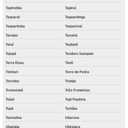
Tapiratiba
Tapiraí
Taquaral
Taquaritinga
Taquarituba
Taquarivaí
Tarabai
Tarumã
Tatuí
Taubaté
Tejupá
Teodoro Sampaio
Terra Roxa
Tietê
Timburi
Torre de Pedra
Torrinha
Trabiju
Tremembé
Três Fronteiras
Tuiuti
Tupi Paulista
Tupã
Turiúba
Turmalina
Ubarana
Ubatuba
Ubirajara