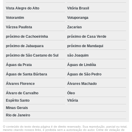
Vista Alegre do Alto
Vitória Brasil
Votorantim
Votuporanga
Várzea Paulista
Zacarias
próximo de Cachoeirinha
próximo de Casa Verde
próximo de Jabaquara
próximo de Mandaqui
próximo de São Caetano do Sul
são Joaquim
Águas da Prata
Águas de Lindóia
Águas de Santa Bárbara
Águas de São Pedro
Álvares Florence
Álvares Machado
Álvaro de Carvalho
Óleo
Espírito Santo
Vitória
Minas Gerais
Rio de Janeiro
O conteúdo do texto desta página é de direito reservado. Sua reprodução, parcial ou total,
mesmo citando nossos links, é proibida sem a autorização do autor. Crime de violação de