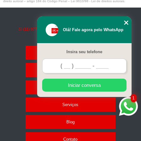
direito autoral – artigo 184 do Código Penal –
Lei 9610/98 - Lei de direitos autorais
.
Emerson Power Gen -
(11) 97798-7561
comercial@emersonpowergen.com.br
Olá! Fale agora pelo WhatsApp
Insira seu telefone
Home
Empresa
Iniciar conversa
Geradores
1
Serviços
Blog
Contato