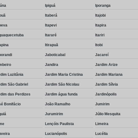
eúna
Ipiguá
Iporanga
puã
Itaberá
Itajobi
peva
Itapevi
Itapira
aquaquecetuba
Itararé
Itariri
rapina
Itirapuã
Itobi
borandi
Jaboticabal
Jacareí
mbeiro
Jandira
Jardim Arize
dim Luzitânia
Jardim Maria Cristina
Jardim Mariana
dim São Gabriel
Jardim São Nicolau
Jardim Sílvia
rdim das Perdizes
Jardim água funda
Jardinópolis
é Bonifácio
João Ramalho
Jumirim
quiá
Jurumirim
Júlio Mesquita
me
Lençóis Paulista
Limeira
uveira
Lucianópolis
Lucélia