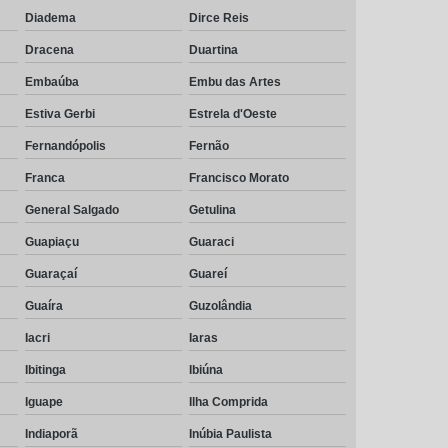
Diadema
Dirce Reis
Dracena
Duartina
Embaúba
Embu das Artes
Estiva Gerbi
Estrela d'Oeste
Fernandópolis
Fernão
Franca
Francisco Morato
General Salgado
Getulina
Guapiaçu
Guaraci
Guaraçaí
Guareí
Guaíra
Guzolândia
Iacri
Iaras
Ibitinga
Ibiúna
Iguape
Ilha Comprida
Indiaporã
Inúbia Paulista