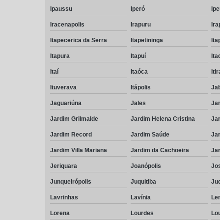
Ipaussu
Iperó
Ip
Iracenapolis
Irapuru
Ira
Itapecerica da Serra
Itapetininga
Ita
Itapura
Itapuí
It
Itaí
Itaóca
Iti
Ituverava
Itápolis
Ja
Jaguariúna
Jales
Ja
Jardim Grilmalde
Jardim Helena Cristina
Jar
Jardim Record
Jardim Saúde
Jar
Jardim Villa Mariana
Jardim da Cachoeira
Ja
Jeriquara
Joanópolis
Jos
Junqueirópolis
Juquitiba
Ju
Lavrinhas
Lavínia
Le
Lorena
Lourdes
Lo