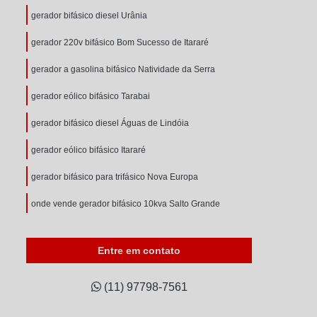
gerador bifásico diesel Urânia
gerador 220v bifásico Bom Sucesso de Itararé
gerador a gasolina bifásico Natividade da Serra
gerador eólico bifásico Tarabai
gerador bifásico diesel Águas de Lindóia
gerador eólico bifásico Itararé
gerador bifásico para trifásico Nova Europa
onde vende gerador bifásico 10kva Salto Grande
Entre em contato
(11) 97798-7561