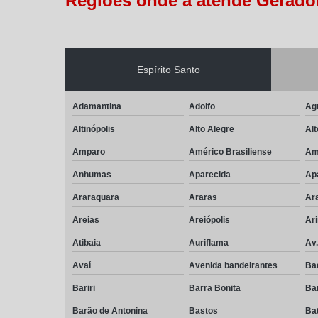
Regiões onde a atende Gerador
Espírito Santo
Adamantina
Adolfo
Ag
Altinópolis
Alto Alegre
Alt
Amparo
Américo Brasiliense
Am
Anhumas
Aparecida
Ap
Araraquara
Araras
Ar
Areias
Areiópolis
Ar
Atibaia
Auriflama
Av
Avaí
Avenida bandeirantes
Ba
Bariri
Barra Bonita
Ba
Barão de Antonina
Bastos
Bat