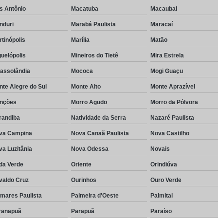
s Antônio
Macatuba
Macaubal
nduri
Marabá Paulista
Maracaí
tinópolis
Marília
Matão
uelópolis
Mineiros do Tietê
Mira Estrela
rassolândia
Mococa
Mogi Guaçu
te Alegre do Sul
Monte Alto
Monte Aprazível
nções
Morro Agudo
Morro da Pólvora
randiba
Natividade da Serra
Nazaré Paulista
va Campina
Nova Canaã Paulista
Nova Castilho
a Luzitânia
Nova Odessa
Novais
da Verde
Oriente
Orindiúva
valdo Cruz
Ourinhos
Ouro Verde
lmares Paulista
Palmeira d'Oeste
Palmital
ranapuã
Parapuã
Paraíso