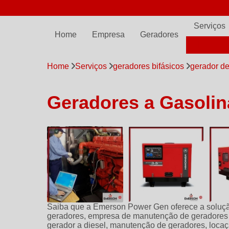
(11) 97798-7561
comercial@emersonpowergen.com.br
Serviços
Home
Empresa
Geradores
ALUGUE
Home
Serviços
geradores bifásicos
gerador de
Geradores a Gasolin
Saiba que a Emerson Power Gen oferece a soluçã
geradores, empresa de manutenção de geradores
gerador a diesel, manutenção de geradores, locaç