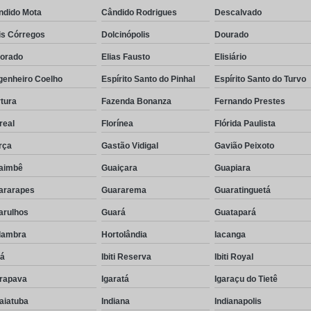
ndido Mota
Cândido Rodrigues
Descalvado
is Córregos
Dolcinópolis
Dourado
dorado
Elias Fausto
Elisiário
genheiro Coelho
Espírito Santo do Pinhal
Espírito Santo do Turvo
tura
Fazenda Bonanza
Fernando Prestes
real
Florínea
Flórida Paulista
rça
Gastão Vidigal
Gavião Peixoto
aimbê
Guaiçara
Guapiara
ararapes
Guararema
Guaratinguetá
arulhos
Guará
Guatapará
lambra
Hortolândia
Iacanga
rá
Ibiti Reserva
Ibiti Royal
arapava
Igaratá
Igaraçu do Tietê
aiatuba
Indiana
Indianapolis