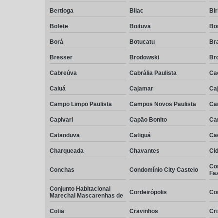
Bertioga
Bilac
Bir
Bofete
Boituva
Bo
Borá
Botucatu
Br
Bresser
Brodowski
Br
Cabreúva
Cabrália Paulista
Cac
Caiuá
Cajamar
Caj
Campo Limpo Paulista
Campos Novos Paulista
Ca
Capivari
Capão Bonito
Ca
Catanduva
Catiguá
Ca
Charqueada
Chavantes
Cid
Co
Conchas
Condomínio City Castelo
Fa
Conjunto Habitacional
Cordeirópolis
Co
Marechal Mascarenhas de
Cotia
Cravinhos
Cri