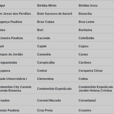
igui
Biritiba Mirim
Biritiba Ussu
m Jesus dos Perdões
Bom Sucesso de Itararé
Boracéia
agança Paulista
Bras Cubas
Braz Leme
otas
Buri
Buritama
hoeira Paulista
Caconde
Cafelândia
ati
Cajobi
Cajuru
mpos do Jordão
Cananéia
Canas
raguatatuba
Carapicuíba
Cardoso
çapava
Cedral
Cerqueira César
ade Universitária I
Clementina
Colina
ndomínio City Castelo
Condomínio Espetáculo
Condomínio Espetáculo
zenda Bonanza
Jardim Helena Cristina
roados
Coronel Macedo
Corumbataí
stais Paulista
Cruz Preta
Cruzeiro