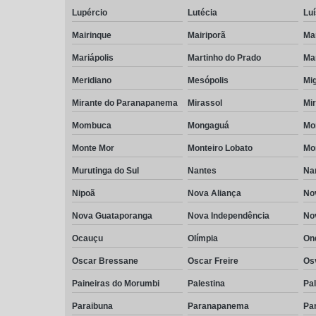
Lupércio
Lutécia
Luí
Mairinque
Mairiporã
Ma
Mariápolis
Martinho do Prado
Mar
Meridiano
Mesópolis
Mig
Mirante do Paranapanema
Mirassol
Mi
Mombuca
Mongaguá
Mon
Monte Mor
Monteiro Lobato
Mo
Murutinga do Sul
Nantes
Na
Nipoã
Nova Aliança
No
Nova Guataporanga
Nova Independência
Nov
Ocauçu
Olímpia
On
Oscar Bressane
Oscar Freire
Os
Paineiras do Morumbi
Palestina
Pa
Paraibuna
Paranapanema
Pa