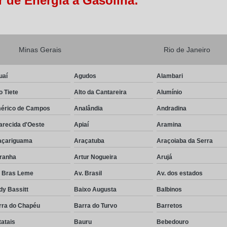
 de Energia a Gasolina:
Minas Gerais
Rio de Janeiro
uaí
Agudos
Alambari
o Tiete
Alto da Cantareira
Alumínio
érico de Campos
Analândia
Andradina
arecida d'Oeste
Apiaí
Aramina
açariguama
Araçatuba
Araçoiaba da Serra
iranha
Artur Nogueira
Arujá
. Bras Leme
Av. Brasil
Av. dos estados
dy Bassitt
Baixo Augusta
Balbinos
rra do Chapéu
Barra do Turvo
Barretos
atais
Bauru
Bebedouro