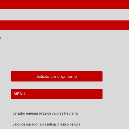
ORES
COMPRA DE GERADORES
CONSERTO PARA 
a
Solicite um orçamento
MENU
gerador energia bifásico valores Pedreira
valor de gerador a gasolina bifásico Tejupá