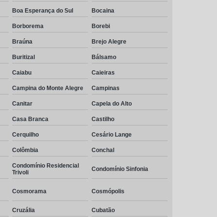
Boa Esperança do Sul
Bocaina
Borborema
Borebi
Braúna
Brejo Alegre
Buritizal
Bálsamo
Caiabu
Caieiras
Campina do Monte Alegre
Campinas
Canitar
Capela do Alto
Casa Branca
Castilho
Cerquilho
Cesário Lange
Colômbia
Conchal
Condomínio Residencial
Condomínio Sinfonia
Trivoli
Cosmorama
Cosmópolis
Cruzália
Cubatão