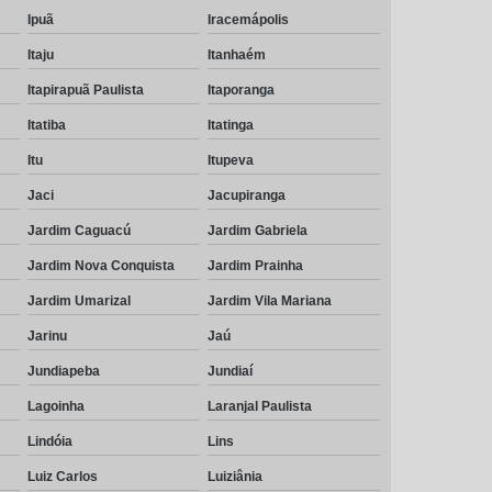
Ipuã
Iracemápolis
Itaju
Itanhaém
Itapirapuã Paulista
Itaporanga
Itatiba
Itatinga
Itu
Itupeva
Jaci
Jacupiranga
Jardim Caguacú
Jardim Gabriela
Jardim Nova Conquista
Jardim Prainha
Jardim Umarizal
Jardim Vila Mariana
Jarinu
Jaú
Jundiapeba
Jundiaí
Lagoinha
Laranjal Paulista
Lindóia
Lins
Luiz Carlos
Luiziânia