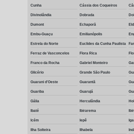
Cunha
Cássia dos Coqueiros
Câ
Divinolândia
Dobrada
Do
Dumont
Echaporã
El
Embu-Guaçu
Emilianópolis
En
Estrela do Norte
Euclides da Cunha Paulista
Far
Ferraz de Vasconcelos
Flora Rica
Flo
Franco da Rocha
Gabriel Monteiro
Ga
Glicério
Grande São Paulo
Gu
Guarani d'Oeste
Guarantã
Gu
Guariba
Guarujá
Gu
Gália
Herculândia
Ho
Ibaté
Ibirarema
Ibi
Icém
Iepê
Ig
Ilha Solteira
Ilhabela
Ind