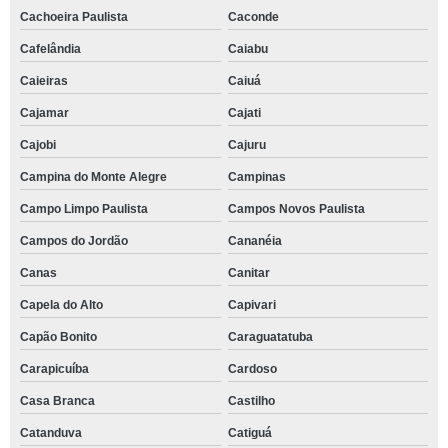
Cachoeira Paulista
Caconde
Cafelândia
Caiabu
Caieiras
Caiuá
Cajamar
Cajati
Cajobi
Cajuru
Campina do Monte Alegre
Campinas
Campo Limpo Paulista
Campos Novos Paulista
Campos do Jordão
Cananéia
Canas
Canitar
Capela do Alto
Capivari
Capão Bonito
Caraguatatuba
Carapicuíba
Cardoso
Casa Branca
Castilho
Catanduva
Catiguá