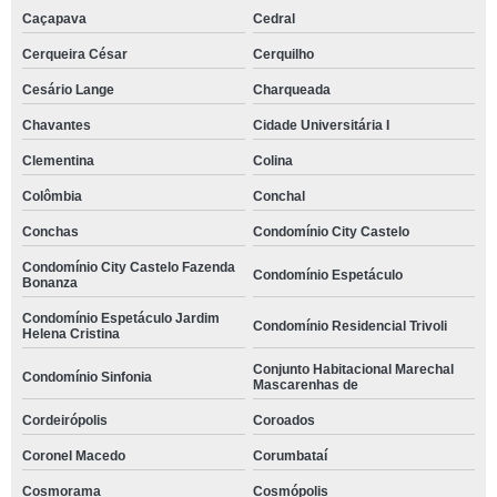
Caçapava
Cedral
Cerqueira César
Cerquilho
Cesário Lange
Charqueada
Chavantes
Cidade Universitária I
Clementina
Colina
Colômbia
Conchal
Conchas
Condomínio City Castelo
Condomínio City Castelo Fazenda
Condomínio Espetáculo
Bonanza
Condomínio Espetáculo Jardim
Condomínio Residencial Trivoli
Helena Cristina
Conjunto Habitacional Marechal
Condomínio Sinfonia
Mascarenhas de
Cordeirópolis
Coroados
Coronel Macedo
Corumbataí
Cosmorama
Cosmópolis