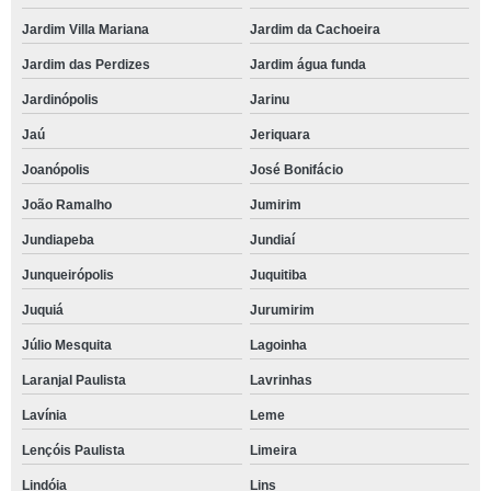
Jardim Villa Mariana
Jardim da Cachoeira
Jardim das Perdizes
Jardim água funda
Jardinópolis
Jarinu
Jaú
Jeriquara
Joanópolis
José Bonifácio
João Ramalho
Jumirim
Jundiapeba
Jundiaí
Junqueirópolis
Juquitiba
Juquiá
Jurumirim
Júlio Mesquita
Lagoinha
Laranjal Paulista
Lavrinhas
Lavínia
Leme
Lençóis Paulista
Limeira
Lindóia
Lins