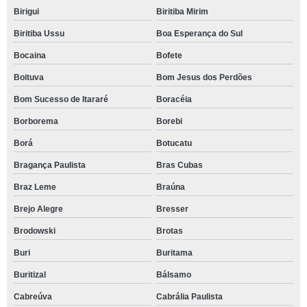
Birigui
Biritiba Mirim
Biritiba Ussu
Boa Esperança do Sul
Bocaina
Bofete
Boituva
Bom Jesus dos Perdões
Bom Sucesso de Itararé
Boracéia
Borborema
Borebi
Borá
Botucatu
Bragança Paulista
Bras Cubas
Braz Leme
Braúna
Brejo Alegre
Bresser
Brodowski
Brotas
Buri
Buritama
Buritizal
Bálsamo
Cabreúva
Cabrália Paulista