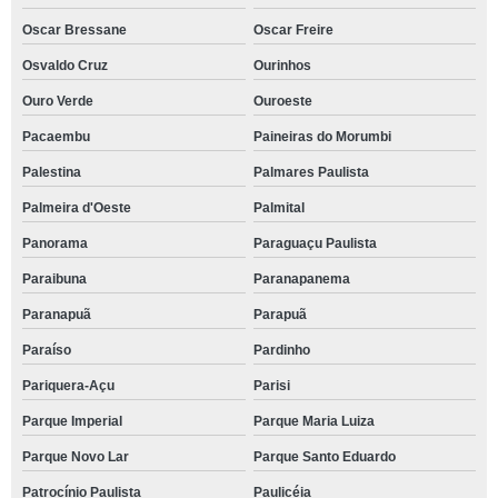
Oscar Bressane
Oscar Freire
Osvaldo Cruz
Ourinhos
Ouro Verde
Ouroeste
Pacaembu
Paineiras do Morumbi
Palestina
Palmares Paulista
Palmeira d'Oeste
Palmital
Panorama
Paraguaçu Paulista
Paraibuna
Paranapanema
Paranapuã
Parapuã
Paraíso
Pardinho
Pariquera-Açu
Parisi
Parque Imperial
Parque Maria Luiza
Parque Novo Lar
Parque Santo Eduardo
Patrocínio Paulista
Paulicéia