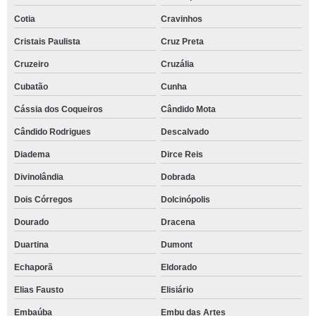
Cotia
Cravinhos
Cristais Paulista
Cruz Preta
Cruzeiro
Cruzália
Cubatão
Cunha
Cássia dos Coqueiros
Cândido Mota
Cândido Rodrigues
Descalvado
Diadema
Dirce Reis
Divinolândia
Dobrada
Dois Córregos
Dolcinópolis
Dourado
Dracena
Duartina
Dumont
Echaporã
Eldorado
Elias Fausto
Elisiário
Embaúba
Embu das Artes