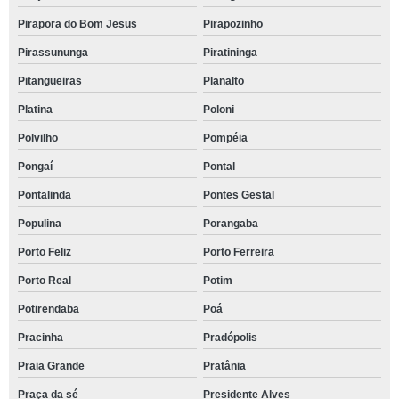
Pirapora do Bom Jesus
Pirapozinho
Pirassununga
Piratininga
Pitangueiras
Planalto
Platina
Poloni
Polvilho
Pompéia
Pongaí
Pontal
Pontalinda
Pontes Gestal
Populina
Porangaba
Porto Feliz
Porto Ferreira
Porto Real
Potim
Potirendaba
Poá
Pracinha
Pradópolis
Praia Grande
Pratânia
Praça da sé
Presidente Alves