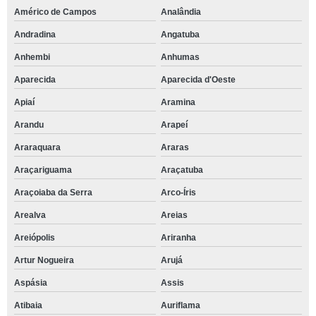
Américo de Campos
Analândia
Andradina
Angatuba
Anhembi
Anhumas
Aparecida
Aparecida d'Oeste
Apiaí
Aramina
Arandu
Arapeí
Araraquara
Araras
Araçariguama
Araçatuba
Araçoiaba da Serra
Arco-Íris
Arealva
Areias
Areiópolis
Ariranha
Artur Nogueira
Arujá
Aspásia
Assis
Atibaia
Auriflama