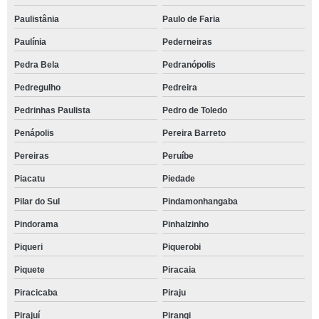
Paulistânia
Paulo de Faria
Paulínia
Pederneiras
Pedra Bela
Pedranópolis
Pedregulho
Pedreira
Pedrinhas Paulista
Pedro de Toledo
Penápolis
Pereira Barreto
Pereiras
Peruíbe
Piacatu
Piedade
Pilar do Sul
Pindamonhangaba
Pindorama
Pinhalzinho
Piqueri
Piquerobi
Piquete
Piracaia
Piracicaba
Piraju
Pirajuí
Pirangi