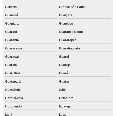
Glicério
Grande São Paulo
Guaimbê
Guaiçara
Guapiara
Guapiaçu
Guaraci
Guarani d'Oeste
Guarantã
Guararapes
Guararema
Guaratinguetá
Guaraçaí
Guareí
Guariba
Guarujá
Guarulhos
Guará
Guatapará
Guaíra
Guzolândia
Gália
Herculândia
Holambra
Hortolândia
Iacanga
Iacri
Iaras