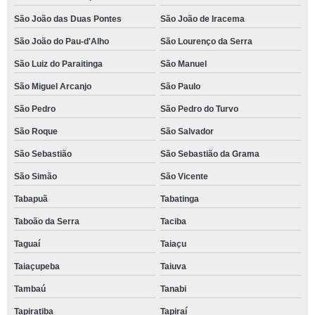
São João das Duas Pontes
São João de Iracema
São João do Pau-d'Alho
São Lourenço da Serra
São Luiz do Paraitinga
São Manuel
São Miguel Arcanjo
São Paulo
São Pedro
São Pedro do Turvo
São Roque
São Salvador
São Sebastião
São Sebastião da Grama
São Simão
São Vicente
Tabapuã
Tabatinga
Taboão da Serra
Taciba
Taguaí
Taiaçu
Taiaçupeba
Taiuva
Tambaú
Tanabi
Tapiratiba
Tapiraí