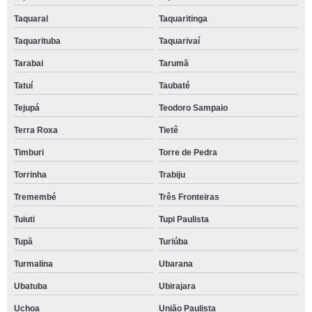
Taquaral
Taquaritinga
Taquarituba
Taquarivaí
Tarabai
Tarumã
Tatuí
Taubaté
Tejupá
Teodoro Sampaio
Terra Roxa
Tietê
Timburi
Torre de Pedra
Torrinha
Trabiju
Tremembé
Três Fronteiras
Tuiuti
Tupi Paulista
Tupã
Turiúba
Turmalina
Ubarana
Ubatuba
Ubirajara
Uchoa
União Paulista