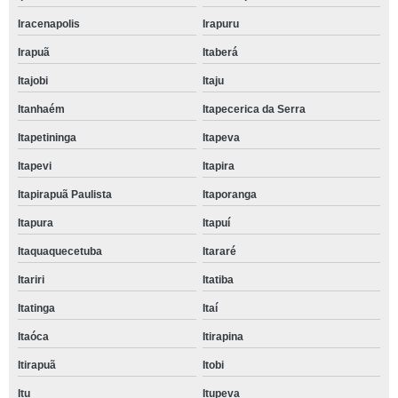
Iracenapolis
Irapuru
Irapuã
Itaberá
Itajobi
Itaju
Itanhaém
Itapecerica da Serra
Itapetininga
Itapeva
Itapevi
Itapira
Itapirapuã Paulista
Itaporanga
Itapura
Itapuí
Itaquaquecetuba
Itararé
Itariri
Itatiba
Itatinga
Itaí
Itaóca
Itirapina
Itirapuã
Itobi
Itu
Itupeva