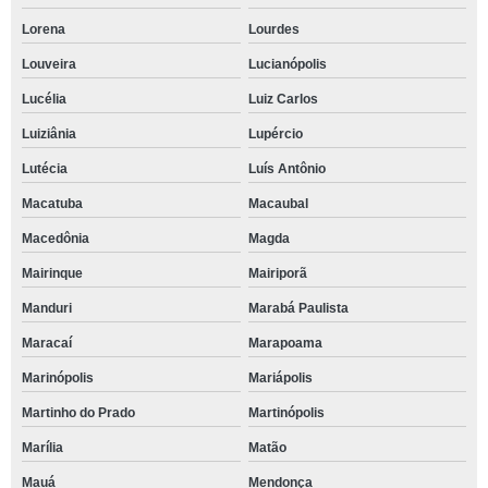
Lorena
Lourdes
Louveira
Lucianópolis
Lucélia
Luiz Carlos
Luiziânia
Lupércio
Lutécia
Luís Antônio
Macatuba
Macaubal
Macedônia
Magda
Mairinque
Mairiporã
Manduri
Marabá Paulista
Maracaí
Marapoama
Marinópolis
Mariápolis
Martinho do Prado
Martinópolis
Marília
Matão
Mauá
Mendonça