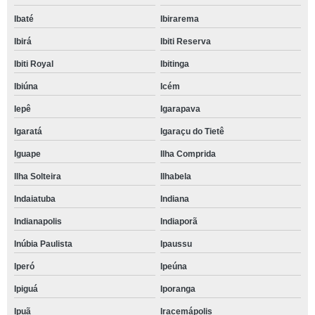
Ibaté
Ibirarema
Ibirá
Ibiti Reserva
Ibiti Royal
Ibitinga
Ibiúna
Icém
Iepê
Igarapava
Igaratá
Igaraçu do Tietê
Iguape
Ilha Comprida
Ilha Solteira
Ilhabela
Indaiatuba
Indiana
Indianapolis
Indiaporã
Inúbia Paulista
Ipaussu
Iperó
Ipeúna
Ipiguá
Iporanga
Ipuã
Iracemápolis