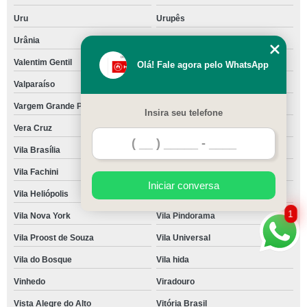
Uru
Urupês
Urânia
Vale do Ribeira
Valentim Gentil
Valinhos
Olá! Fale agora pelo WhatsApp
Valparaíso
Vargem
Vargem Grande Paulista
Vargem Grande do Sul
Insira seu telefone
Vera Cruz
Vila Basilino Machado
Vila Brasília
Vila Domitila
Vila Fachini
Vila Guaraná
Iniciar conversa
Vila Heliópolis
Vila Mussolini
1
Vila Nova York
Vila Pindorama
Vila Proost de Souza
Vila Universal
Vila do Bosque
Vila hida
Vinhedo
Viradouro
Vista Alegre do Alto
Vitória Brasil