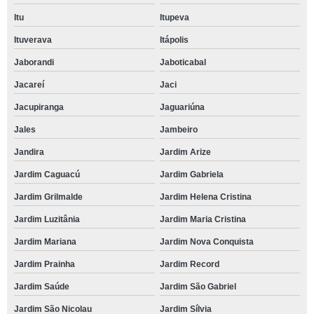
Itu
Itupeva
Ituverava
Itápolis
Jaborandi
Jaboticabal
Jacareí
Jaci
Jacupiranga
Jaguariúna
Jales
Jambeiro
Jandira
Jardim Arize
Jardim Caguacú
Jardim Gabriela
Jardim Grilmalde
Jardim Helena Cristina
Jardim Luzitânia
Jardim Maria Cristina
Jardim Mariana
Jardim Nova Conquista
Jardim Prainha
Jardim Record
Jardim Saúde
Jardim São Gabriel
Jardim São Nicolau
Jardim Sílvia