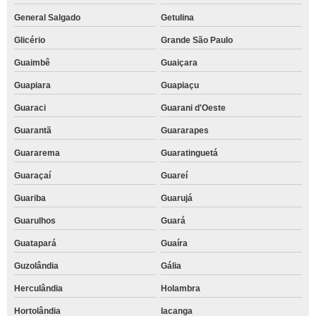
General Salgado
Getulina
Glicério
Grande São Paulo
Guaimbê
Guaiçara
Guapiara
Guapiaçu
Guaraci
Guarani d'Oeste
Guarantã
Guararapes
Guararema
Guaratinguetá
Guaraçaí
Guareí
Guariba
Guarujá
Guarulhos
Guará
Guatapará
Guaíra
Guzolândia
Gália
Herculândia
Holambra
Hortolândia
Iacanga