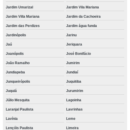
Jardim Umarizal
Jardim Vila Mariana
Jardim Villa Mariana
Jardim da Cachoeira
Jardim das Perdizes
Jardim água funda
Jardinópolis
Jarinu
Jaú
Jeriquara
Joanópolis
José Bonifácio
João Ramalho
Jumirim
Jundiapeba
Jundiaí
Junqueirópolis
Juquitiba
Juquiá
Jurumirim
Júlio Mesquita
Lagoinha
Laranjal Paulista
Lavrinhas
Lavínia
Leme
Lençóis Paulista
Limeira