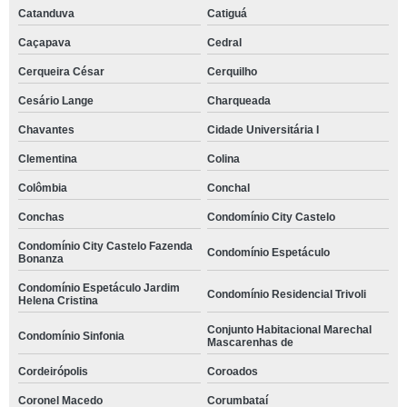
Catanduva
Catiguá
Caçapava
Cedral
Cerqueira César
Cerquilho
Cesário Lange
Charqueada
Chavantes
Cidade Universitária I
Clementina
Colina
Colômbia
Conchal
Conchas
Condomínio City Castelo
Condomínio City Castelo Fazenda
Condomínio Espetáculo
Bonanza
Condomínio Espetáculo Jardim
Condomínio Residencial Trivoli
Helena Cristina
Conjunto Habitacional Marechal
Condomínio Sinfonia
Mascarenhas de
Cordeirópolis
Coroados
Coronel Macedo
Corumbataí