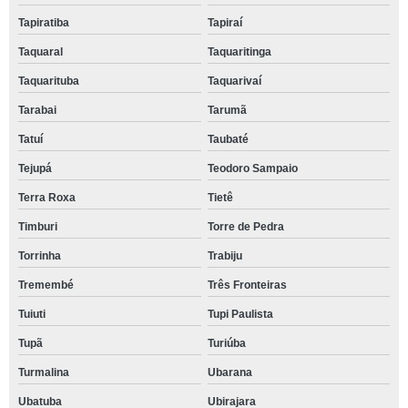
Tapiratiba
Tapiraí
Taquaral
Taquaritinga
Taquarituba
Taquarivaí
Tarabai
Tarumã
Tatuí
Taubaté
Tejupá
Teodoro Sampaio
Terra Roxa
Tietê
Timburi
Torre de Pedra
Torrinha
Trabiju
Tremembé
Três Fronteiras
Tuiuti
Tupi Paulista
Tupã
Turiúba
Turmalina
Ubarana
Ubatuba
Ubirajara