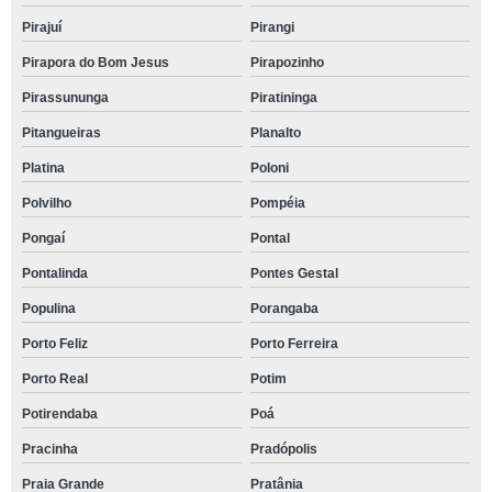
Pirajuí
Pirangi
Pirapora do Bom Jesus
Pirapozinho
Pirassununga
Piratininga
Pitangueiras
Planalto
Platina
Poloni
Polvilho
Pompéia
Pongaí
Pontal
Pontalinda
Pontes Gestal
Populina
Porangaba
Porto Feliz
Porto Ferreira
Porto Real
Potim
Potirendaba
Poá
Pracinha
Pradópolis
Praia Grande
Pratânia