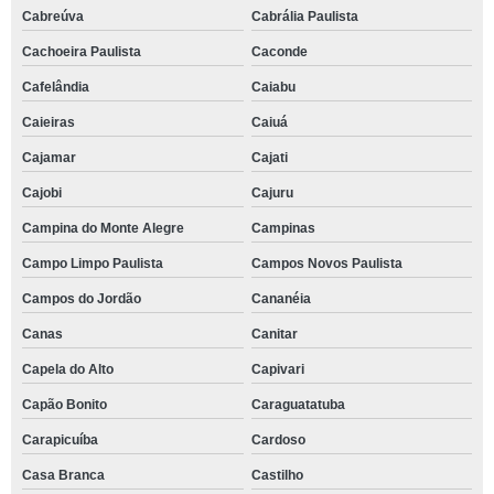
Cabreúva
Cabrália Paulista
Cachoeira Paulista
Caconde
Cafelândia
Caiabu
Caieiras
Caiuá
Cajamar
Cajati
Cajobi
Cajuru
Campina do Monte Alegre
Campinas
Campo Limpo Paulista
Campos Novos Paulista
Campos do Jordão
Cananéia
Canas
Canitar
Capela do Alto
Capivari
Capão Bonito
Caraguatatuba
Carapicuíba
Cardoso
Casa Branca
Castilho