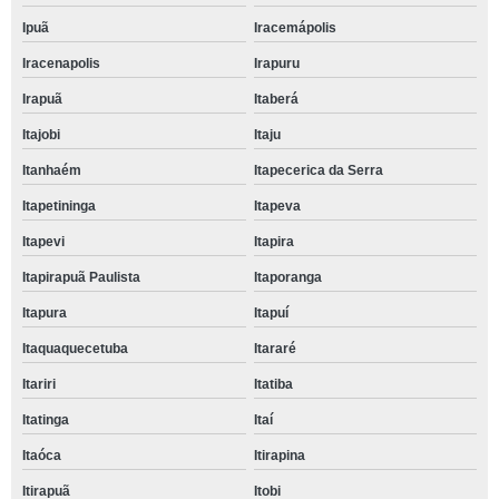
Ipuã
Iracemápolis
Iracenapolis
Irapuru
Irapuã
Itaberá
Itajobi
Itaju
Itanhaém
Itapecerica da Serra
Itapetininga
Itapeva
Itapevi
Itapira
Itapirapuã Paulista
Itaporanga
Itapura
Itapuí
Itaquaquecetuba
Itararé
Itariri
Itatiba
Itatinga
Itaí
Itaóca
Itirapina
Itirapuã
Itobi