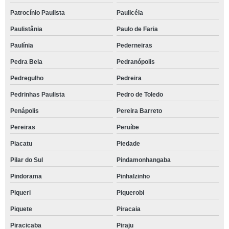
Patrocínio Paulista
Paulicéia
Paulistânia
Paulo de Faria
Paulínia
Pederneiras
Pedra Bela
Pedranópolis
Pedregulho
Pedreira
Pedrinhas Paulista
Pedro de Toledo
Penápolis
Pereira Barreto
Pereiras
Peruíbe
Piacatu
Piedade
Pilar do Sul
Pindamonhangaba
Pindorama
Pinhalzinho
Piqueri
Piquerobi
Piquete
Piracaia
Piracicaba
Piraju