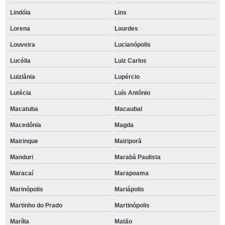
Lindóia
Lins
Lorena
Lourdes
Louveira
Lucianópolis
Lucélia
Luiz Carlos
Luiziânia
Lupércio
Lutécia
Luís Antônio
Macatuba
Macaubal
Macedônia
Magda
Mairinque
Mairiporã
Manduri
Marabá Paulista
Maracaí
Marapoama
Marinópolis
Mariápolis
Martinho do Prado
Martinópolis
Marília
Matão