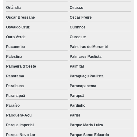
Orlândia
Osasco
Oscar Bressane
Oscar Freire
Osvaldo Cruz
Ourinhos
Ouro Verde
Ouroeste
Pacaembu
Paineiras do Morumbi
Palestina
Palmares Paulista
Palmeira d'Oeste
Palmital
Panorama
Paraguaçu Paulista
Paraibuna
Paranapanema
Paranapuã
Parapuã
Paraíso
Pardinho
Pariquera-Açu
Parisi
Parque Imperial
Parque Maria Luiza
Parque Novo Lar
Parque Santo Eduardo