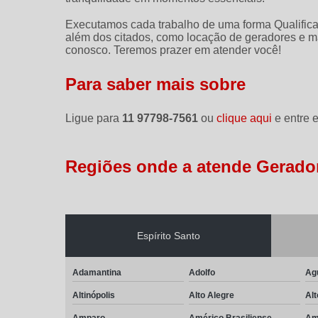
Executamos cada trabalho de uma forma Qualifica
além dos citados, como locação de geradores e m
conosco. Teremos prazer em atender você!
Para saber mais sobre
Ligue para
11 97798-7561
ou
clique aqui
e entre e
Regiões onde a atende Gerador
Espírito Santo
Adamantina
Adolfo
Ag
Altinópolis
Alto Alegre
Alt
Amparo
Américo Brasiliense
Am