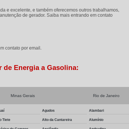
da e excelente, e também oferecemos outros trabalhamos,
anutenção de gerador. Saiba mais entrando em contato
m contato por email.
 de Energia a Gasolina:
Minas Gerais
Rio de Janeiro
uaí
Agudos
Alambari
o Tiete
Alto da Cantareira
Alumínio
érico de Campos
Analândia
Andradina