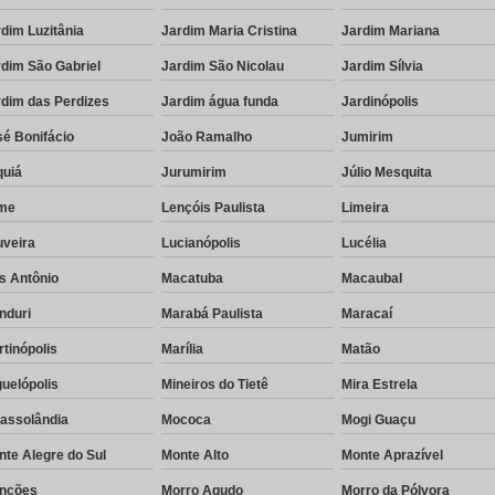
dim Luzitânia
Jardim Maria Cristina
Jardim Mariana
dim São Gabriel
Jardim São Nicolau
Jardim Sílvia
rdim das Perdizes
Jardim água funda
Jardinópolis
é Bonifácio
João Ramalho
Jumirim
quiá
Jurumirim
Júlio Mesquita
me
Lençóis Paulista
Limeira
uveira
Lucianópolis
Lucélia
s Antônio
Macatuba
Macaubal
nduri
Marabá Paulista
Maracaí
tinópolis
Marília
Matão
uelópolis
Mineiros do Tietê
Mira Estrela
rassolândia
Mococa
Mogi Guaçu
te Alegre do Sul
Monte Alto
Monte Aprazível
nções
Morro Agudo
Morro da Pólvora