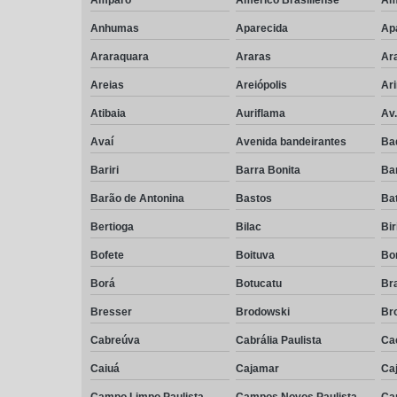
Anhumas
Aparecida
Ap
Araraquara
Araras
Ar
Areias
Areiópolis
Ar
Atibaia
Auriflama
Av
Avaí
Avenida bandeirantes
Ba
Bariri
Barra Bonita
Ba
Barão de Antonina
Bastos
Bat
Bertioga
Bilac
Bir
Bofete
Boituva
Bo
Borá
Botucatu
Br
Bresser
Brodowski
Br
Cabreúva
Cabrália Paulista
Cac
Caiuá
Cajamar
Caj
Campo Limpo Paulista
Campos Novos Paulista
Ca