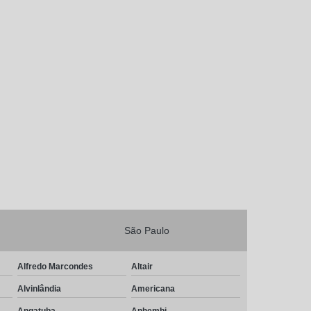
São Paulo
Alfredo Marcondes
Altair
Alvinlândia
Americana
Angatuba
Anhembi