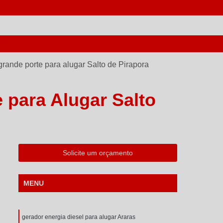
ORES
COMPRA DE GERADORES
CONSERTO PARA 
grande porte para alugar Salto de Pirapora
 para Alugar Salto
Solicite um orçamento
MENU
gerador energia diesel para alugar Araras