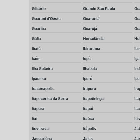
Glicério
Grande São Paulo
Gu
Guarani d'Oeste
Guarantã
Gu
Guariba
Guarujá
Gu
Gália
Herculândia
Ho
Ibaté
Ibirarema
Ibi
Icém
Iepê
Ig
Ilha Solteira
Ilhabela
Ind
Ipaussu
Iperó
Ip
Iracenapolis
Irapuru
Ira
Itapecerica da Serra
Itapetininga
Ita
Itapura
Itapuí
It
Itaí
Itaóca
Iti
Ituverava
Itápolis
Ja
Jaguariúna
Jales
Ja