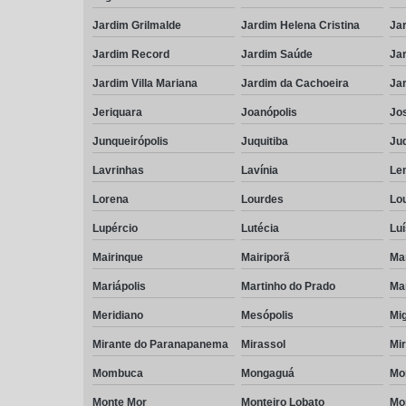
Jardim Grilmalde
Jardim Helena Cristina
Jar
Jardim Record
Jardim Saúde
Jar
Jardim Villa Mariana
Jardim da Cachoeira
Ja
Jeriquara
Joanópolis
Jos
Junqueirópolis
Juquitiba
Ju
Lavrinhas
Lavínia
Le
Lorena
Lourdes
Lo
Lupércio
Lutécia
Luí
Mairinque
Mairiporã
Ma
Mariápolis
Martinho do Prado
Mar
Meridiano
Mesópolis
Mig
Mirante do Paranapanema
Mirassol
Mi
Mombuca
Mongaguá
Mon
Monte Mor
Monteiro Lobato
Mo