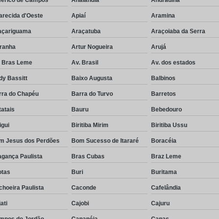
arecida d'Oeste
Apiaí
Aramina
açariguama
Araçatuba
Araçoiaba da Serra
iranha
Artur Nogueira
Arujá
. Bras Leme
Av. Brasil
Av. dos estados
dy Bassitt
Baixo Augusta
Balbinos
rra do Chapéu
Barra do Turvo
Barretos
atais
Bauru
Bebedouro
igui
Biritiba Mirim
Biritiba Ussu
m Jesus dos Perdões
Bom Sucesso de Itararé
Boracéia
agança Paulista
Bras Cubas
Braz Leme
otas
Buri
Buritama
hoeira Paulista
Caconde
Cafelândia
ati
Cajobi
Cajuru
mpos do Jordão
Cananéia
Canas