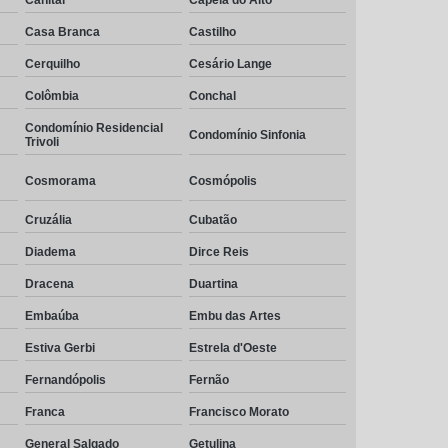
Casa Branca
Castilho
Cerquilho
Cesário Lange
Colômbia
Conchal
Condomínio Residencial
Condomínio Sinfonia
Trivoli
Cosmorama
Cosmópolis
Cruzália
Cubatão
Diadema
Dirce Reis
Dracena
Duartina
Embaúba
Embu das Artes
Estiva Gerbi
Estrela d'Oeste
Fernandópolis
Fernão
Franca
Francisco Morato
General Salgado
Getulina