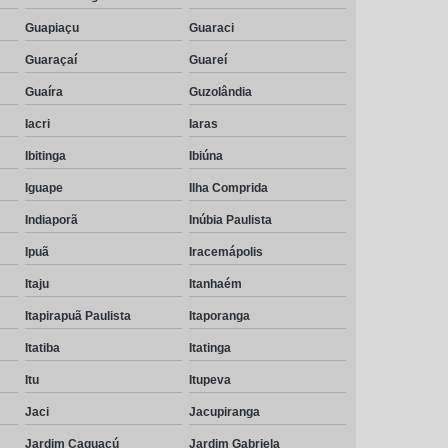
Guapiaçu
Guaraci
Guaraçaí
Guareí
Guaíra
Guzolândia
Iacri
Iaras
Ibitinga
Ibiúna
Iguape
Ilha Comprida
Indiaporã
Inúbia Paulista
Ipuã
Iracemápolis
Itaju
Itanhaém
Itapirapuã Paulista
Itaporanga
Itatiba
Itatinga
Itu
Itupeva
Jaci
Jacupiranga
Jardim Caguacú
Jardim Gabriela