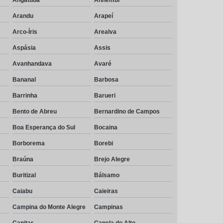
Arandu
Arapeí
Arco-Íris
Arealva
Aspásia
Assis
Avanhandava
Avaré
Bananal
Barbosa
Barrinha
Barueri
Bento de Abreu
Bernardino de Campos
Boa Esperança do Sul
Bocaina
Borborema
Borebi
Braúna
Brejo Alegre
Buritizal
Bálsamo
Caiabu
Caieiras
Campina do Monte Alegre
Campinas
Canitar
Capela do Alto