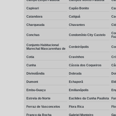
Capivari
Capão Bonito
Ca
Catanduva
Catiguá
Ca
Charqueada
Chavantes
Cid
Co
Conchas
Condomínio City Castelo
Fa
Conjunto Habitacional
Cordeirópolis
Co
Marechal Mascarenhas de
Cotia
Cravinhos
Cri
Cunha
Cássia dos Coqueiros
Câ
Divinolândia
Dobrada
Do
Dumont
Echaporã
El
Embu-Guaçu
Emilianópolis
En
Estrela do Norte
Euclides da Cunha Paulista
Far
Ferraz de Vasconcelos
Flora Rica
Flo
Franco da Rocha
Gabriel Monteiro
Ga