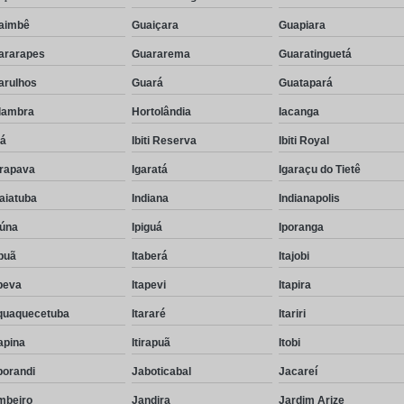
aimbê
Guaiçara
Guapiara
ararapes
Guararema
Guaratinguetá
arulhos
Guará
Guatapará
lambra
Hortolândia
Iacanga
rá
Ibiti Reserva
Ibiti Royal
arapava
Igaratá
Igaraçu do Tietê
aiatuba
Indiana
Indianapolis
eúna
Ipiguá
Iporanga
puã
Itaberá
Itajobi
peva
Itapevi
Itapira
aquaquecetuba
Itararé
Itariri
rapina
Itirapuã
Itobi
borandi
Jaboticabal
Jacareí
mbeiro
Jandira
Jardim Arize