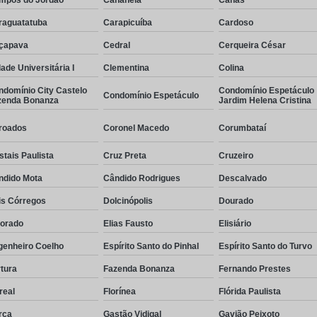
raguatatuba
Carapicuíba
Cardoso
çapava
Cedral
Cerqueira César
ade Universitária I
Clementina
Colina
ndomínio City Castelo
Condomínio Espetáculo
Condomínio Espetáculo
zenda Bonanza
Jardim Helena Cristina
roados
Coronel Macedo
Corumbataí
stais Paulista
Cruz Preta
Cruzeiro
ndido Mota
Cândido Rodrigues
Descalvado
is Córregos
Dolcinópolis
Dourado
dorado
Elias Fausto
Elisiário
genheiro Coelho
Espírito Santo do Pinhal
Espírito Santo do Turvo
tura
Fazenda Bonanza
Fernando Prestes
real
Florínea
Flórida Paulista
rça
Gastão Vidigal
Gavião Peixoto