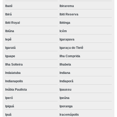
Ibaté
Ibirarema
Ibirá
Ibiti Reserva
Ibiti Royal
Ibitinga
Ibiúna
Icém
Iepê
Igarapava
Igaratá
Igaraçu do Tietê
Iguape
Ilha Comprida
Ilha Solteira
Ilhabela
Indaiatuba
Indiana
Indianapolis
Indiaporã
Inúbia Paulista
Ipaussu
Iperó
Ipeúna
Ipiguá
Iporanga
Ipuã
Iracemápolis