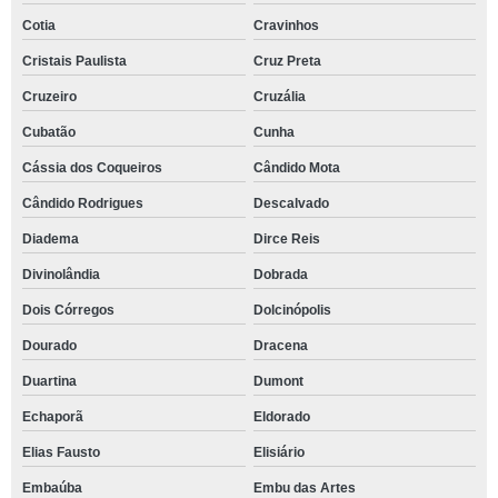
Cotia
Cravinhos
Cristais Paulista
Cruz Preta
Cruzeiro
Cruzália
Cubatão
Cunha
Cássia dos Coqueiros
Cândido Mota
Cândido Rodrigues
Descalvado
Diadema
Dirce Reis
Divinolândia
Dobrada
Dois Córregos
Dolcinópolis
Dourado
Dracena
Duartina
Dumont
Echaporã
Eldorado
Elias Fausto
Elisiário
Embaúba
Embu das Artes