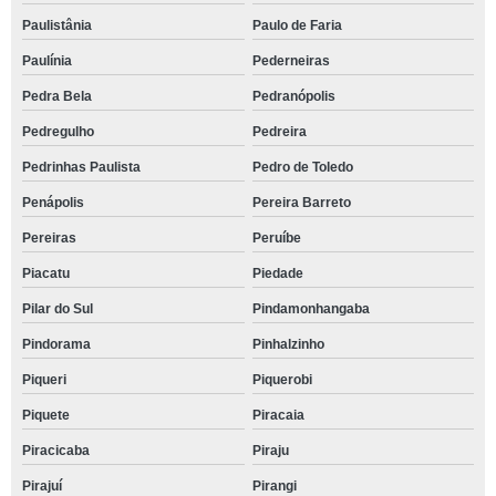
Paulistânia
Paulo de Faria
Paulínia
Pederneiras
Pedra Bela
Pedranópolis
Pedregulho
Pedreira
Pedrinhas Paulista
Pedro de Toledo
Penápolis
Pereira Barreto
Pereiras
Peruíbe
Piacatu
Piedade
Pilar do Sul
Pindamonhangaba
Pindorama
Pinhalzinho
Piqueri
Piquerobi
Piquete
Piracaia
Piracicaba
Piraju
Pirajuí
Pirangi