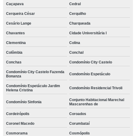
Caçapava
Cedral
Cerqueira César
Cerquilho
Cesário Lange
Charqueada
Chavantes
Cidade Universitária I
Clementina
Colina
Colômbia
Conchal
Conchas
Condomínio City Castelo
Condomínio City Castelo Fazenda
Condomínio Espetáculo
Bonanza
Condomínio Espetáculo Jardim
Condomínio Residencial Trivoli
Helena Cristina
Conjunto Habitacional Marechal
Condomínio Sinfonia
Mascarenhas de
Cordeirópolis
Coroados
Coronel Macedo
Corumbataí
Cosmorama
Cosmópolis