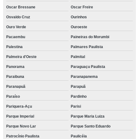
Oscar Bressane
Oscar Freire
Osvaldo Cruz
Ourinhos
Ouro Verde
Ouroeste
Pacaembu
Paineiras do Morumbi
Palestina
Palmares Paulista
Palmeira d'Oeste
Palmital
Panorama
Paraguaçu Paulista
Paraibuna
Paranapanema
Paranapuã
Parapuã
Paraíso
Pardinho
Pariquera-Açu
Parisi
Parque Imperial
Parque Maria Luiza
Parque Novo Lar
Parque Santo Eduardo
Patrocínio Paulista
Paulicéia