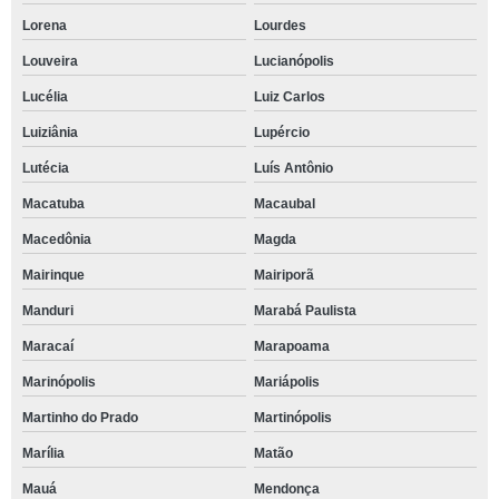
Lorena
Lourdes
Louveira
Lucianópolis
Lucélia
Luiz Carlos
Luiziânia
Lupércio
Lutécia
Luís Antônio
Macatuba
Macaubal
Macedônia
Magda
Mairinque
Mairiporã
Manduri
Marabá Paulista
Maracaí
Marapoama
Marinópolis
Mariápolis
Martinho do Prado
Martinópolis
Marília
Matão
Mauá
Mendonça