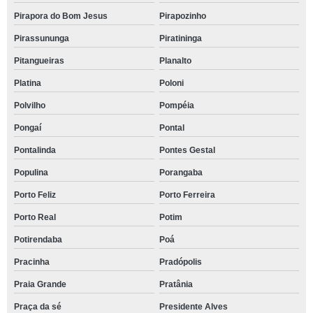
Pirapora do Bom Jesus
Pirapozinho
Pirassununga
Piratininga
Pitangueiras
Planalto
Platina
Poloni
Polvilho
Pompéia
Pongaí
Pontal
Pontalinda
Pontes Gestal
Populina
Porangaba
Porto Feliz
Porto Ferreira
Porto Real
Potim
Potirendaba
Poá
Pracinha
Pradópolis
Praia Grande
Pratânia
Praça da sé
Presidente Alves