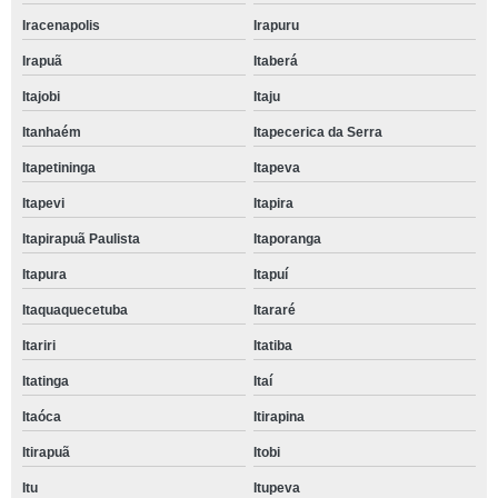
Iracenapolis
Irapuru
Irapuã
Itaberá
Itajobi
Itaju
Itanhaém
Itapecerica da Serra
Itapetininga
Itapeva
Itapevi
Itapira
Itapirapuã Paulista
Itaporanga
Itapura
Itapuí
Itaquaquecetuba
Itararé
Itariri
Itatiba
Itatinga
Itaí
Itaóca
Itirapina
Itirapuã
Itobi
Itu
Itupeva