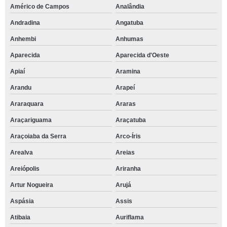
Américo de Campos
Analândia
Andradina
Angatuba
Anhembi
Anhumas
Aparecida
Aparecida d'Oeste
Apiaí
Aramina
Arandu
Arapeí
Araraquara
Araras
Araçariguama
Araçatuba
Araçoiaba da Serra
Arco-Íris
Arealva
Areias
Areiópolis
Ariranha
Artur Nogueira
Arujá
Aspásia
Assis
Atibaia
Auriflama