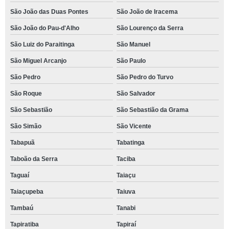
São João das Duas Pontes
São João de Iracema
São João do Pau-d'Alho
São Lourenço da Serra
São Luiz do Paraitinga
São Manuel
São Miguel Arcanjo
São Paulo
São Pedro
São Pedro do Turvo
São Roque
São Salvador
São Sebastião
São Sebastião da Grama
São Simão
São Vicente
Tabapuã
Tabatinga
Taboão da Serra
Taciba
Taguaí
Taiaçu
Taiaçupeba
Taiuva
Tambaú
Tanabi
Tapiratiba
Tapiraí