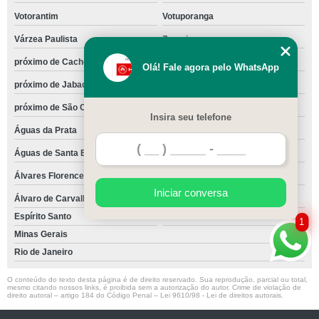
Votorantim
Votuporanga
Várzea Paulista
Zacarias
próximo de Cachoeirinha
próximo de Casa Verde
Olá! Fale agora pelo WhatsApp
próximo de Jabaquara
próximo de Mandaqui
próximo de São Caetano do Sul
são Joaquim
Insira seu telefone
Águas da Prata
Águas de Lindóia
Águas de Santa Bárbara
Águas de São Pedro
Álvares Florence
Álvares Machado
Iniciar conversa
Álvaro de Carvalho
Óleo
Espírito Santo
Vitória
1
Minas Gerais
Rio de Janeiro
O conteúdo do texto desta página é de direito reservado. Sua reprodução, parcial ou total,
mesmo citando nossos links, é proibida sem a autorização do autor. Crime de violação de
direito autoral – artigo 184 do Código Penal –
Lei 9610/98 - Lei de direitos autorais
.