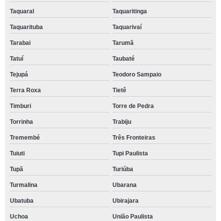
Taquaral
Taquaritinga
Taquarituba
Taquarivaí
Tarabai
Tarumã
Tatuí
Taubaté
Tejupá
Teodoro Sampaio
Terra Roxa
Tietê
Timburi
Torre de Pedra
Torrinha
Trabiju
Tremembé
Três Fronteiras
Tuiuti
Tupi Paulista
Tupã
Turiúba
Turmalina
Ubarana
Ubatuba
Ubirajara
Uchoa
União Paulista