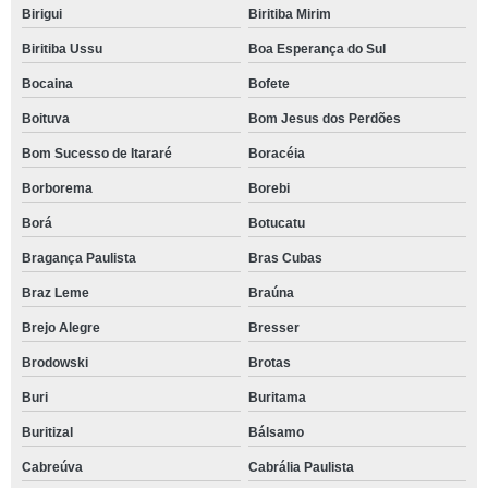
Birigui
Biritiba Mirim
Biritiba Ussu
Boa Esperança do Sul
Bocaina
Bofete
Boituva
Bom Jesus dos Perdões
Bom Sucesso de Itararé
Boracéia
Borborema
Borebi
Borá
Botucatu
Bragança Paulista
Bras Cubas
Braz Leme
Braúna
Brejo Alegre
Bresser
Brodowski
Brotas
Buri
Buritama
Buritizal
Bálsamo
Cabreúva
Cabrália Paulista