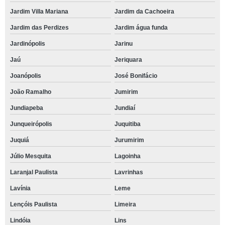
Jardim Villa Mariana
Jardim da Cachoeira
Jardim das Perdizes
Jardim água funda
Jardinópolis
Jarinu
Jaú
Jeriquara
Joanópolis
José Bonifácio
João Ramalho
Jumirim
Jundiapeba
Jundiaí
Junqueirópolis
Juquitiba
Juquiá
Jurumirim
Júlio Mesquita
Lagoinha
Laranjal Paulista
Lavrinhas
Lavínia
Leme
Lençóis Paulista
Limeira
Lindóia
Lins