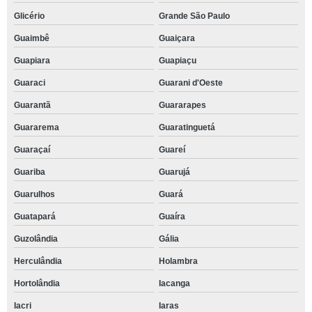
Glicério
Grande São Paulo
Guaimbê
Guaiçara
Guapiara
Guapiaçu
Guaraci
Guarani d'Oeste
Guarantã
Guararapes
Guararema
Guaratinguetá
Guaraçaí
Guareí
Guariba
Guarujá
Guarulhos
Guará
Guatapará
Guaíra
Guzolândia
Gália
Herculândia
Holambra
Hortolândia
Iacanga
Iacri
Iaras