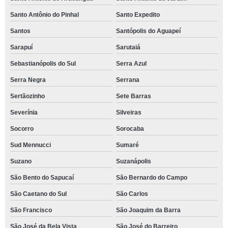
Santo Antônio do Pinhal
Santo Expedito
Santos
Santópolis do Aguapeí
Sarapuí
Sarutaiá
Sebastianópolis do Sul
Serra Azul
Serra Negra
Serrana
Sertãozinho
Sete Barras
Severínia
Silveiras
Socorro
Sorocaba
Sud Mennucci
Sumaré
Suzano
Suzanápolis
São Bento do Sapucaí
São Bernardo do Campo
São Caetano do Sul
São Carlos
São Francisco
São Joaquim da Barra
São José da Bela Vista
São José do Barreiro