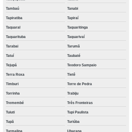
Tambaú
Tanabi
Tapiratiba
Tapiraí
Taquaral
Taquaritinga
Taquarituba
Taquarivaí
Tarabai
Tarumã
Tatuí
Taubaté
Tejupá
Teodoro Sampaio
Terra Roxa
Tietê
Timburi
Torre de Pedra
Torrinha
Trabiju
Tremembé
Três Fronteiras
Tuiuti
Tupi Paulista
Tupã
Turiúba
Turmalina
Ubarana