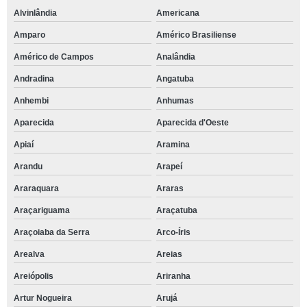
Alvinlândia
Americana
Amparo
Américo Brasiliense
Américo de Campos
Analândia
Andradina
Angatuba
Anhembi
Anhumas
Aparecida
Aparecida d'Oeste
Apiaí
Aramina
Arandu
Arapeí
Araraquara
Araras
Araçariguama
Araçatuba
Araçoiaba da Serra
Arco-Íris
Arealva
Areias
Areiópolis
Ariranha
Artur Nogueira
Arujá