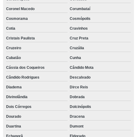
Coronel Macedo
Corumbataí
Cosmorama
Cosmópolis
Cotia
Cravinhos
Cristais Paulista
Cruz Preta
Cruzeiro
Cruzália
Cubatão
Cunha
Cássia dos Coqueiros
Cândido Mota
Cândido Rodrigues
Descalvado
Diadema
Dirce Reis
Divinolândia
Dobrada
Dois Córregos
Dolcinópolis
Dourado
Dracena
Duartina
Dumont
Echaporã
Eldorado