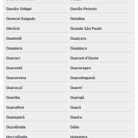
Gastão Vidigal
Gavião Peixoto
General Salgado
Getulina
Glicério
Grande São Paulo
Guaimbê
Guaiçara
Guapiara
Guapiaçu
Guaraci
Guarani d'Oeste
Guarantã
Guararapes
Guararema
Guaratinguetá
Guaraçaí
Guareí
Guariba
Guarujá
Guarulhos
Guará
Guatapará
Guaíra
Guzolândia
Gália
Herculândia
Holambra