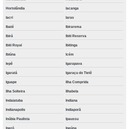
Hortolândia
Iacanga
Iacri
Iaras
Ibaté
Ibirarema
Ibirá
Ibiti Reserva
Ibiti Royal
Ibitinga
Ibiúna
Icém
Iepê
Igarapava
Igaratá
Igaraçu do Tietê
Iguape
Ilha Comprida
Ilha Solteira
Ilhabela
Indaiatuba
Indiana
Indianapolis
Indiaporã
Inúbia Paulista
Ipaussu
Iperó
Ipeúna