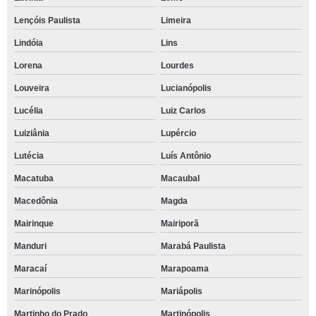
Lençóis Paulista
Limeira
Lindóia
Lins
Lorena
Lourdes
Louveira
Lucianópolis
Lucélia
Luiz Carlos
Luiziânia
Lupércio
Lutécia
Luís Antônio
Macatuba
Macaubal
Macedônia
Magda
Mairinque
Mairiporã
Manduri
Marabá Paulista
Maracaí
Marapoama
Marinópolis
Mariápolis
Martinho do Prado
Martinópolis