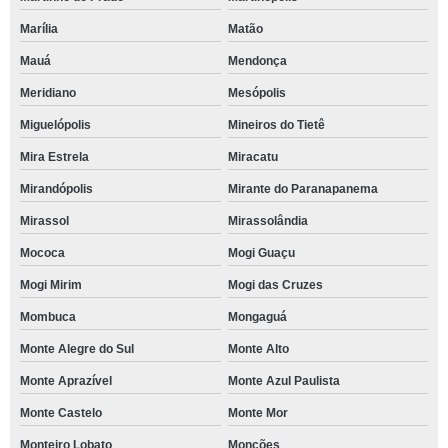
Marília
Matão
Mauá
Mendonça
Meridiano
Mesópolis
Miguelópolis
Mineiros do Tietê
Mira Estrela
Miracatu
Mirandópolis
Mirante do Paranapanema
Mirassol
Mirassolândia
Mococa
Mogi Guaçu
Mogi Mirim
Mogi das Cruzes
Mombuca
Mongaguá
Monte Alegre do Sul
Monte Alto
Monte Aprazível
Monte Azul Paulista
Monte Castelo
Monte Mor
Monteiro Lobato
Monções