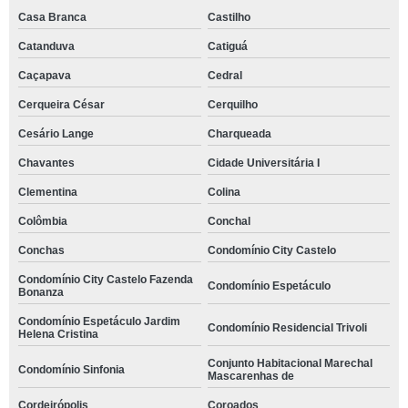
Casa Branca
Castilho
Catanduva
Catiguá
Caçapava
Cedral
Cerqueira César
Cerquilho
Cesário Lange
Charqueada
Chavantes
Cidade Universitária I
Clementina
Colina
Colômbia
Conchal
Conchas
Condomínio City Castelo
Condomínio City Castelo Fazenda
Condomínio Espetáculo
Bonanza
Condomínio Espetáculo Jardim
Condomínio Residencial Trivoli
Helena Cristina
Conjunto Habitacional Marechal
Condomínio Sinfonia
Mascarenhas de
Cordeirópolis
Coroados