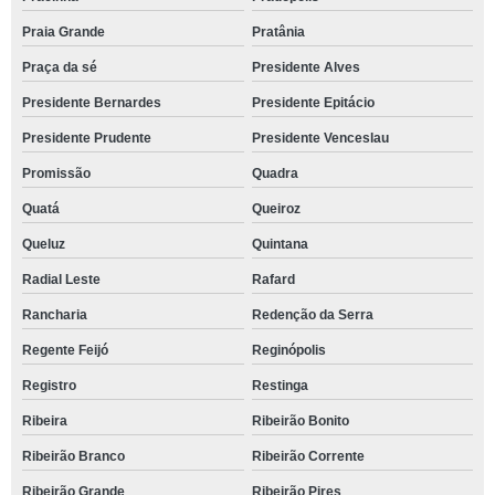
Praia Grande
Pratânia
Praça da sé
Presidente Alves
Presidente Bernardes
Presidente Epitácio
Presidente Prudente
Presidente Venceslau
Promissão
Quadra
Quatá
Queiroz
Queluz
Quintana
Radial Leste
Rafard
Rancharia
Redenção da Serra
Regente Feijó
Reginópolis
Registro
Restinga
Ribeira
Ribeirão Bonito
Ribeirão Branco
Ribeirão Corrente
Ribeirão Grande
Ribeirão Pires