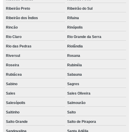
Ribeirão Preto
Ribeirão do Sul
Ribeirão dos Índios
Rifaina
Rincão
Rinópolis
Rio Claro
Rio Grande da Serra
Rio das Pedras
Riolândia
Riversul
Rosana
Roseira
Rubinéia
Rubiácea
Sabauna
Sabino
Sagres
Sales
Sales Oliveira
Salesópolis
Salmourão
Saltinho
Salto
Salto Grande
Salto de Pirapora
Sandovalina
Santa Adélia