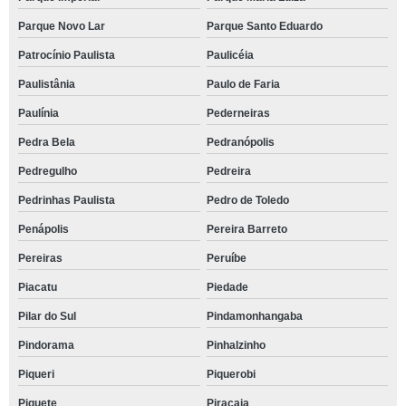
Parque Novo Lar
Parque Santo Eduardo
Patrocínio Paulista
Paulicéia
Paulistânia
Paulo de Faria
Paulínia
Pederneiras
Pedra Bela
Pedranópolis
Pedregulho
Pedreira
Pedrinhas Paulista
Pedro de Toledo
Penápolis
Pereira Barreto
Pereiras
Peruíbe
Piacatu
Piedade
Pilar do Sul
Pindamonhangaba
Pindorama
Pinhalzinho
Piqueri
Piquerobi
Piquete
Piracaia