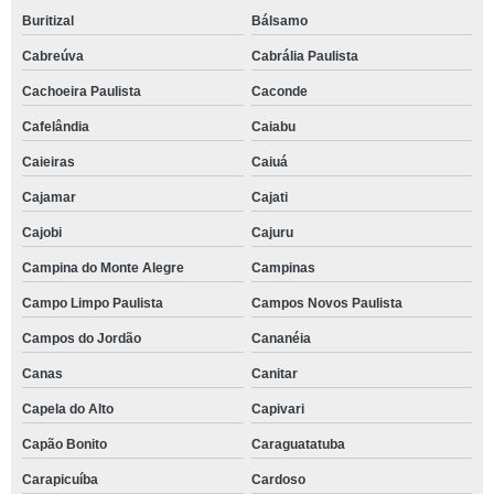
Buritizal
Bálsamo
Cabreúva
Cabrália Paulista
Cachoeira Paulista
Caconde
Cafelândia
Caiabu
Caieiras
Caiuá
Cajamar
Cajati
Cajobi
Cajuru
Campina do Monte Alegre
Campinas
Campo Limpo Paulista
Campos Novos Paulista
Campos do Jordão
Cananéia
Canas
Canitar
Capela do Alto
Capivari
Capão Bonito
Caraguatatuba
Carapicuíba
Cardoso