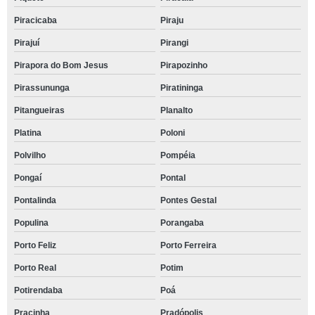
Piracicaba
Piraju
Pirajuí
Pirangi
Pirapora do Bom Jesus
Pirapozinho
Pirassununga
Piratininga
Pitangueiras
Planalto
Platina
Poloni
Polvilho
Pompéia
Pongaí
Pontal
Pontalinda
Pontes Gestal
Populina
Porangaba
Porto Feliz
Porto Ferreira
Porto Real
Potim
Potirendaba
Poá
Pracinha
Pradópolis