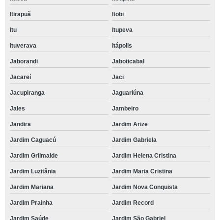
Itirapuã
Itobi
Itu
Itupeva
Ituverava
Itápolis
Jaborandi
Jaboticabal
Jacareí
Jaci
Jacupiranga
Jaguariúna
Jales
Jambeiro
Jandira
Jardim Arize
Jardim Caguacú
Jardim Gabriela
Jardim Grilmalde
Jardim Helena Cristina
Jardim Luzitânia
Jardim Maria Cristina
Jardim Mariana
Jardim Nova Conquista
Jardim Prainha
Jardim Record
Jardim Saúde
Jardim São Gabriel