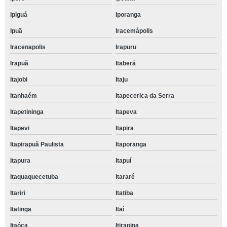
Ipiguá
Iporanga
Ipuã
Iracemápolis
Iracenapolis
Irapuru
Irapuã
Itaberá
Itajobi
Itaju
Itanhaém
Itapecerica da Serra
Itapetininga
Itapeva
Itapevi
Itapira
Itapirapuã Paulista
Itaporanga
Itapura
Itapuí
Itaquaquecetuba
Itararé
Itariri
Itatiba
Itatinga
Itaí
Itaóca
Itirapina