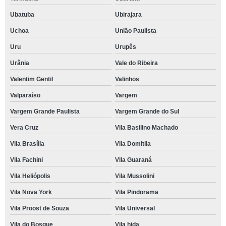
Ubatuba
Ubirajara
Uchoa
União Paulista
Uru
Urupês
Urânia
Vale do Ribeira
Valentim Gentil
Valinhos
Valparaíso
Vargem
Vargem Grande Paulista
Vargem Grande do Sul
Vera Cruz
Vila Basilino Machado
Vila Brasília
Vila Domitila
Vila Fachini
Vila Guaraná
Vila Heliópolis
Vila Mussolini
Vila Nova York
Vila Pindorama
Vila Proost de Souza
Vila Universal
Vila do Bosque
Vila hida