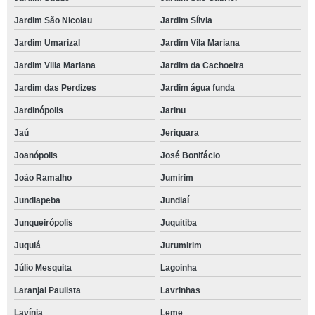
Jardim São Nicolau
Jardim Sílvia
Jardim Umarizal
Jardim Vila Mariana
Jardim Villa Mariana
Jardim da Cachoeira
Jardim das Perdizes
Jardim água funda
Jardinópolis
Jarinu
Jaú
Jeriquara
Joanópolis
José Bonifácio
João Ramalho
Jumirim
Jundiapeba
Jundiaí
Junqueirópolis
Juquitiba
Juquiá
Jurumirim
Júlio Mesquita
Lagoinha
Laranjal Paulista
Lavrinhas
Lavínia
Leme