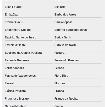
Elias Fausto
Elisiário
Embaúba
Embu das Artes
Embu-Guaçu
Emilianópolis
Engenheiro Coelho
Espírito Santo do Pinhal
Espírito Santo do Turvo
Estiva Gerbi
Estrela d'Oeste
Estrela do Norte
Euclides da Cunha Paulista
Fartura
Fazenda Bonanza
Fernando Prestes
Fernandópolis
Fernão
Ferraz de Vasconcelos
Flora Rica
Floreal
Florínea
Flórida Paulista
Franca
Francisco Morato
Franco da Rocha
Gabriel Monteiro
Garça