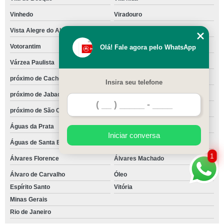
Vinhedo
Viradouro
Vista Alegre do Alto
Vitória Brasil
Votorantim
Votuporanga
Olá! Fale agora pelo WhatsApp
Várzea Paulista
Zacarias
próximo de Cachoeirinha
próximo de Casa Verde
Insira seu telefone
próximo de Jabaquara
próximo de Mandaqui
próximo de São Caetano do Sul
são Joaquim
Águas da Prata
Águas de Lindóia
Iniciar conversa
Águas de Santa Bárbara
Águas de São Pedro
1
Álvares Florence
Álvares Machado
Álvaro de Carvalho
Óleo
Espírito Santo
Vitória
Minas Gerais
Rio de Janeiro