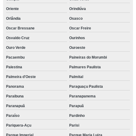
Oriente
Orindiúva
Orlândia
Osasco
Oscar Bressane
Oscar Freire
Osvaldo Cruz
Ourinhos
Ouro Verde
Ouroeste
Pacaembu
Paineiras do Morumbi
Palestina
Palmares Paulista
Palmeira d'Oeste
Palmital
Panorama
Paraguaçu Paulista
Paraibuna
Paranapanema
Paranapuã
Parapuã
Paraíso
Pardinho
Pariquera-Açu
Parisi
Parque Imperial
Parque Maria Luiza