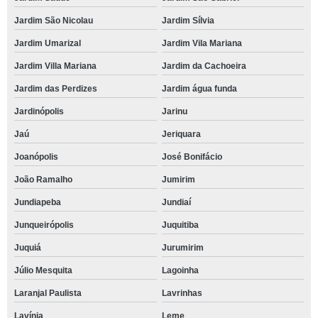
Jardim São Nicolau
Jardim Sílvia
Jardim Umarizal
Jardim Vila Mariana
Jardim Villa Mariana
Jardim da Cachoeira
Jardim das Perdizes
Jardim água funda
Jardinópolis
Jarinu
Jaú
Jeriquara
Joanópolis
José Bonifácio
João Ramalho
Jumirim
Jundiapeba
Jundiaí
Junqueirópolis
Juquitiba
Juquiá
Jurumirim
Júlio Mesquita
Lagoinha
Laranjal Paulista
Lavrinhas
Lavínia
Leme