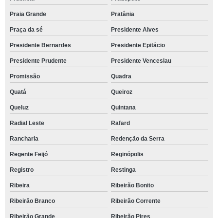
Praia Grande
Pratânia
Praça da sé
Presidente Alves
Presidente Bernardes
Presidente Epitácio
Presidente Prudente
Presidente Venceslau
Promissão
Quadra
Quatá
Queiroz
Queluz
Quintana
Radial Leste
Rafard
Rancharia
Redenção da Serra
Regente Feijó
Reginópolis
Registro
Restinga
Ribeira
Ribeirão Bonito
Ribeirão Branco
Ribeirão Corrente
Ribeirão Grande
Ribeirão Pires