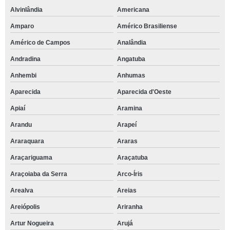
Alvinlândia
Americana
Amparo
Américo Brasiliense
Américo de Campos
Analândia
Andradina
Angatuba
Anhembi
Anhumas
Aparecida
Aparecida d'Oeste
Apiaí
Aramina
Arandu
Arapeí
Araraquara
Araras
Araçariguama
Araçatuba
Araçoiaba da Serra
Arco-Íris
Arealva
Areias
Areiópolis
Ariranha
Artur Nogueira
Arujá