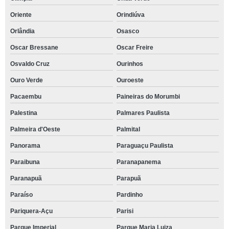
Oriente
Orindiúva
Orlândia
Osasco
Oscar Bressane
Oscar Freire
Osvaldo Cruz
Ourinhos
Ouro Verde
Ouroeste
Pacaembu
Paineiras do Morumbi
Palestina
Palmares Paulista
Palmeira d'Oeste
Palmital
Panorama
Paraguaçu Paulista
Paraibuna
Paranapanema
Paranapuã
Parapuã
Paraíso
Pardinho
Pariquera-Açu
Parisi
Parque Imperial
Parque Maria Luiza