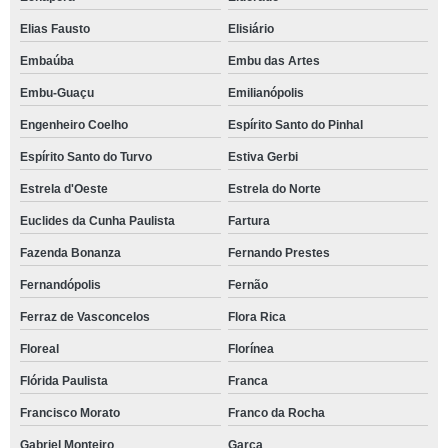
Elias Fausto
Elisiário
Embaúba
Embu das Artes
Embu-Guaçu
Emilianópolis
Engenheiro Coelho
Espírito Santo do Pinhal
Espírito Santo do Turvo
Estiva Gerbi
Estrela d'Oeste
Estrela do Norte
Euclides da Cunha Paulista
Fartura
Fazenda Bonanza
Fernando Prestes
Fernandópolis
Fernão
Ferraz de Vasconcelos
Flora Rica
Floreal
Florínea
Flórida Paulista
Franca
Francisco Morato
Franco da Rocha
Gabriel Monteiro
Garça