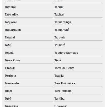
Tambaú
Tanabi
Tapiratiba
Tapiraí
Taquaral
Taquaritinga
Taquarituba
Taquarivaí
Tarabai
Tarumã
Tatuí
Taubaté
Tejupá
Teodoro Sampaio
Terra Roxa
Tietê
Timburi
Torre de Pedra
Torrinha
Trabiju
Tremembé
Três Fronteiras
Tuiuti
Tupi Paulista
Tupã
Turiúba
Turmalina
Ubarana