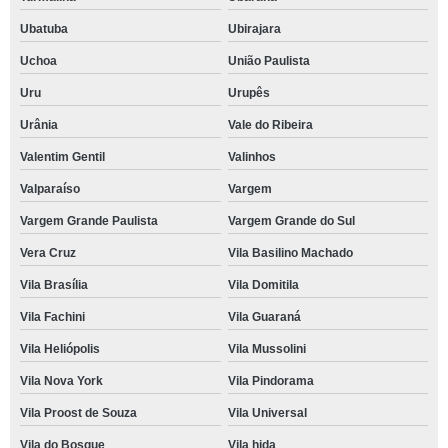
Ubatuba
Ubirajara
Uchoa
União Paulista
Uru
Urupês
Urânia
Vale do Ribeira
Valentim Gentil
Valinhos
Valparaíso
Vargem
Vargem Grande Paulista
Vargem Grande do Sul
Vera Cruz
Vila Basilino Machado
Vila Brasília
Vila Domitila
Vila Fachini
Vila Guaraná
Vila Heliópolis
Vila Mussolini
Vila Nova York
Vila Pindorama
Vila Proost de Souza
Vila Universal
Vila do Bosque
Vila hida