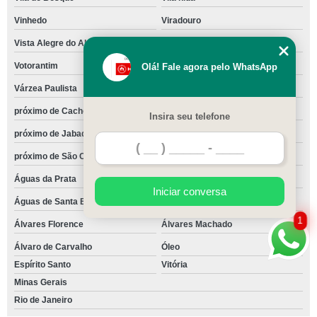
Vinhedo
Viradouro
Vista Alegre do Alto
Vitória Brasil
Votorantim
Votuporanga
Olá! Fale agora pelo WhatsApp
Várzea Paulista
Zacarias
próximo de Cachoeirinha
próximo de Casa Verde
Insira seu telefone
próximo de Jabaquara
próximo de Mandaqui
próximo de São Caetano do Sul
são Joaquim
Águas da Prata
Águas de Lindóia
Iniciar conversa
Águas de Santa Bárbara
Águas de São Pedro
1
Álvares Florence
Álvares Machado
Álvaro de Carvalho
Óleo
Espírito Santo
Vitória
Minas Gerais
Rio de Janeiro