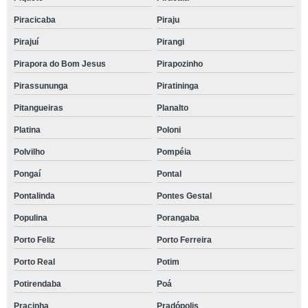
Piracicaba
Piraju
Pirajuí
Pirangi
Pirapora do Bom Jesus
Pirapozinho
Pirassununga
Piratininga
Pitangueiras
Planalto
Platina
Poloni
Polvilho
Pompéia
Pongaí
Pontal
Pontalinda
Pontes Gestal
Populina
Porangaba
Porto Feliz
Porto Ferreira
Porto Real
Potim
Potirendaba
Poá
Pracinha
Pradópolis