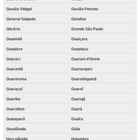
Gastão Vidigal
Gavião Peixoto
General Salgado
Getulina
Glicério
Grande São Paulo
Guaimbê
Guaiçara
Guapiara
Guapiaçu
Guaraci
Guarani d'Oeste
Guarantã
Guararapes
Guararema
Guaratinguetá
Guaraçaí
Guareí
Guariba
Guarujá
Guarulhos
Guará
Guatapará
Guaíra
Guzolândia
Gália
Herculândia
Holambra