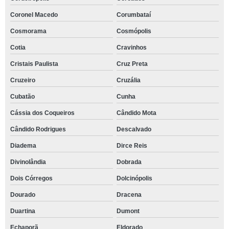
Coronel Macedo
Corumbataí
Cosmorama
Cosmópolis
Cotia
Cravinhos
Cristais Paulista
Cruz Preta
Cruzeiro
Cruzália
Cubatão
Cunha
Cássia dos Coqueiros
Cândido Mota
Cândido Rodrigues
Descalvado
Diadema
Dirce Reis
Divinolândia
Dobrada
Dois Córregos
Dolcinópolis
Dourado
Dracena
Duartina
Dumont
Echaporã
Eldorado