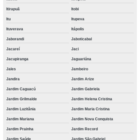
Itirapuã
Itobi
Itu
Itupeva
Ituverava
Itápolis
Jaborandi
Jaboticabal
Jacareí
Jaci
Jacupiranga
Jaguariúna
Jales
Jambeiro
Jandira
Jardim Arize
Jardim Caguacú
Jardim Gabriela
Jardim Grilmalde
Jardim Helena Cristina
Jardim Luzitânia
Jardim Maria Cristina
Jardim Mariana
Jardim Nova Conquista
Jardim Prainha
Jardim Record
Jardim Saúde
Jardim São Gabriel