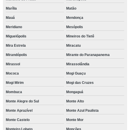
Marília
Matão
Mauá
Mendonça
Meridiano
Mesópolis
Miguelópolis
Mineiros do Tietê
Mira Estrela
Miracatu
Mirandópolis
Mirante do Paranapanema
Mirassol
Mirassolândia
Mococa
Mogi Guaçu
Mogi Mirim
Mogi das Cruzes
Mombuca
Mongaguá
Monte Alegre do Sul
Monte Alto
Monte Aprazível
Monte Azul Paulista
Monte Castelo
Monte Mor
Monteiro Lobato
Monções