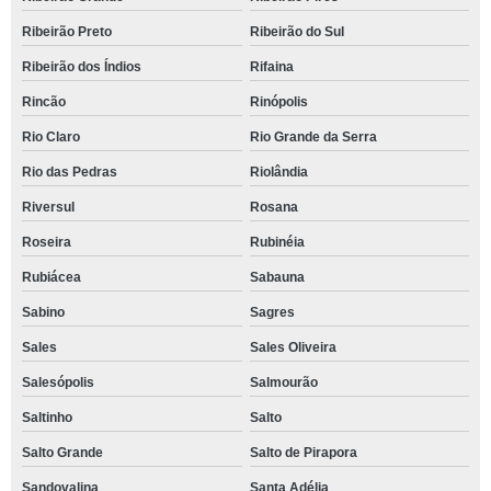
Ribeirão Preto
Ribeirão do Sul
Ribeirão dos Índios
Rifaina
Rincão
Rinópolis
Rio Claro
Rio Grande da Serra
Rio das Pedras
Riolândia
Riversul
Rosana
Roseira
Rubinéia
Rubiácea
Sabauna
Sabino
Sagres
Sales
Sales Oliveira
Salesópolis
Salmourão
Saltinho
Salto
Salto Grande
Salto de Pirapora
Sandovalina
Santa Adélia