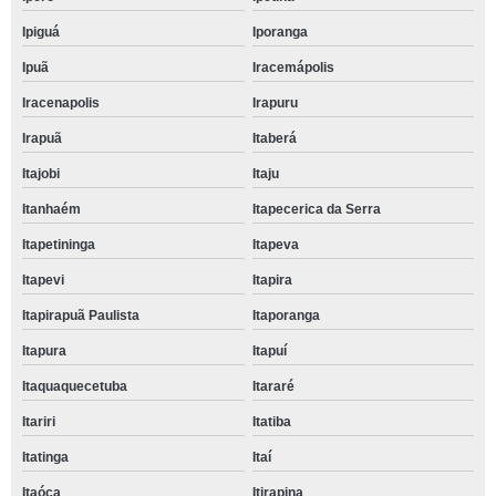
Ipiguá
Iporanga
Ipuã
Iracemápolis
Iracenapolis
Irapuru
Irapuã
Itaberá
Itajobi
Itaju
Itanhaém
Itapecerica da Serra
Itapetininga
Itapeva
Itapevi
Itapira
Itapirapuã Paulista
Itaporanga
Itapura
Itapuí
Itaquaquecetuba
Itararé
Itariri
Itatiba
Itatinga
Itaí
Itaóca
Itirapina