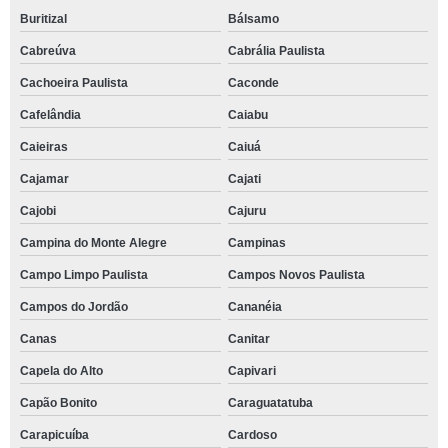
Buritizal
Bálsamo
Cabreúva
Cabrália Paulista
Cachoeira Paulista
Caconde
Cafelândia
Caiabu
Caieiras
Caiuá
Cajamar
Cajati
Cajobi
Cajuru
Campina do Monte Alegre
Campinas
Campo Limpo Paulista
Campos Novos Paulista
Campos do Jordão
Cananéia
Canas
Canitar
Capela do Alto
Capivari
Capão Bonito
Caraguatatuba
Carapicuíba
Cardoso