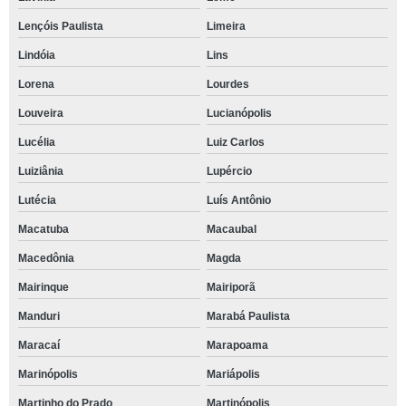
Lençóis Paulista
Limeira
Lindóia
Lins
Lorena
Lourdes
Louveira
Lucianópolis
Lucélia
Luiz Carlos
Luiziânia
Lupércio
Lutécia
Luís Antônio
Macatuba
Macaubal
Macedônia
Magda
Mairinque
Mairiporã
Manduri
Marabá Paulista
Maracaí
Marapoama
Marinópolis
Mariápolis
Martinho do Prado
Martinópolis