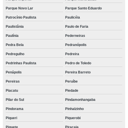
Parque Novo Lar
Parque Santo Eduardo
Patrocínio Paulista
Paulicéia
Paulistânia
Paulo de Faria
Paulínia
Pederneiras
Pedra Bela
Pedranópolis
Pedregulho
Pedreira
Pedrinhas Paulista
Pedro de Toledo
Penápolis
Pereira Barreto
Pereiras
Peruíbe
Piacatu
Piedade
Pilar do Sul
Pindamonhangaba
Pindorama
Pinhalzinho
Piqueri
Piquerobi
Piquete
Piracaia