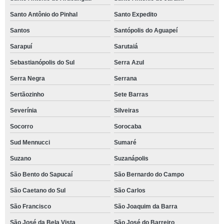
Santo Antônio do Pinhal
Santo Expedito
Santos
Santópolis do Aguapeí
Sarapuí
Sarutaiá
Sebastianópolis do Sul
Serra Azul
Serra Negra
Serrana
Sertãozinho
Sete Barras
Severínia
Silveiras
Socorro
Sorocaba
Sud Mennucci
Sumaré
Suzano
Suzanápolis
São Bento do Sapucaí
São Bernardo do Campo
São Caetano do Sul
São Carlos
São Francisco
São Joaquim da Barra
São José da Bela Vista
São José do Barreiro