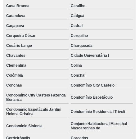
Casa Branca
Castilho
Catanduva
Catiguá
Caçapava
Cedral
Cerqueira César
Cerquilho
Cesário Lange
Charqueada
Chavantes
Cidade Universitária I
Clementina
Colina
Colômbia
Conchal
Conchas
Condomínio City Castelo
Condomínio City Castelo Fazenda
Condomínio Espetáculo
Bonanza
Condomínio Espetáculo Jardim
Condomínio Residencial Trivoli
Helena Cristina
Conjunto Habitacional Marechal
Condomínio Sinfonia
Mascarenhas de
Cordeirópolis
Coroados