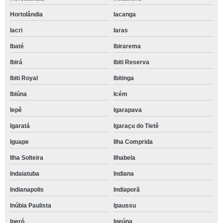
Hortolândia
Iacanga
Iacri
Iaras
Ibaté
Ibirarema
Ibirá
Ibiti Reserva
Ibiti Royal
Ibitinga
Ibiúna
Icém
Iepê
Igarapava
Igaratá
Igaraçu do Tietê
Iguape
Ilha Comprida
Ilha Solteira
Ilhabela
Indaiatuba
Indiana
Indianapolis
Indiaporã
Inúbia Paulista
Ipaussu
Iperó
Ipeúna