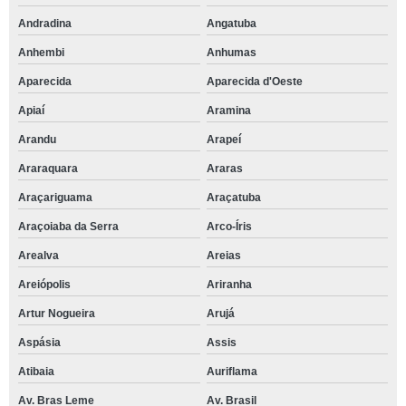
Andradina
Angatuba
Anhembi
Anhumas
Aparecida
Aparecida d'Oeste
Apiaí
Aramina
Arandu
Arapeí
Araraquara
Araras
Araçariguama
Araçatuba
Araçoiaba da Serra
Arco-Íris
Arealva
Areias
Areiópolis
Ariranha
Artur Nogueira
Arujá
Aspásia
Assis
Atibaia
Auriflama
Av. Bras Leme
Av. Brasil