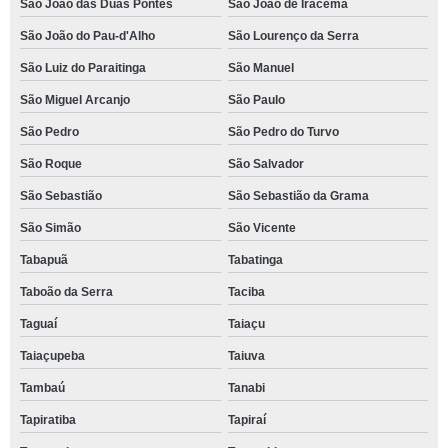
São João das Duas Pontes
São João de Iracema
São João do Pau-d'Alho
São Lourenço da Serra
São Luiz do Paraitinga
São Manuel
São Miguel Arcanjo
São Paulo
São Pedro
São Pedro do Turvo
São Roque
São Salvador
São Sebastião
São Sebastião da Grama
São Simão
São Vicente
Tabapuã
Tabatinga
Taboão da Serra
Taciba
Taguaí
Taiaçu
Taiaçupeba
Taiuva
Tambaú
Tanabi
Tapiratiba
Tapiraí