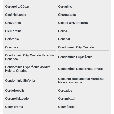
Cerqueira César
Cerquilho
Cesário Lange
Charqueada
Chavantes
Cidade Universitária I
Clementina
Colina
Colômbia
Conchal
Conchas
Condomínio City Castelo
Condomínio City Castelo Fazenda
Condomínio Espetáculo
Bonanza
Condomínio Espetáculo Jardim
Condomínio Residencial Trivoli
Helena Cristina
Conjunto Habitacional Marechal
Condomínio Sinfonia
Mascarenhas de
Cordeirópolis
Coroados
Coronel Macedo
Corumbataí
Cosmorama
Cosmópolis