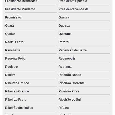
Presidente Bernardes
Presidente Epitácio
Presidente Prudente
Presidente Venceslau
Promissão
Quadra
Quatá
Queiroz
Queluz
Quintana
Radial Leste
Rafard
Rancharia
Redenção da Serra
Regente Feijó
Reginópolis
Registro
Restinga
Ribeira
Ribeirão Bonito
Ribeirão Branco
Ribeirão Corrente
Ribeirão Grande
Ribeirão Pires
Ribeirão Preto
Ribeirão do Sul
Ribeirão dos Índios
Rifaina