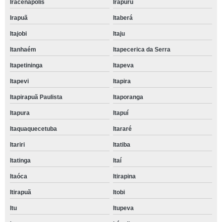
Iracenapolis
Irapuru
Irapuã
Itaberá
Itajobi
Itaju
Itanhaém
Itapecerica da Serra
Itapetininga
Itapeva
Itapevi
Itapira
Itapirapuã Paulista
Itaporanga
Itapura
Itapuí
Itaquaquecetuba
Itararé
Itariri
Itatiba
Itatinga
Itaí
Itaóca
Itirapina
Itirapuã
Itobi
Itu
Itupeva