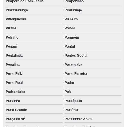
Pirapora do Bom Jesus
Pirapozinho
Pirassununga
Piratininga
Pitangueiras
Planalto
Platina
Poloni
Polvilho
Pompéia
Pongaí
Pontal
Pontalinda
Pontes Gestal
Populina
Porangaba
Porto Feliz
Porto Ferreira
Porto Real
Potim
Potirendaba
Poá
Pracinha
Pradópolis
Praia Grande
Pratânia
Praça da sé
Presidente Alves