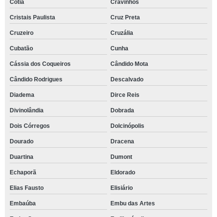
Cotia
Cravinhos
Cristais Paulista
Cruz Preta
Cruzeiro
Cruzália
Cubatão
Cunha
Cássia dos Coqueiros
Cândido Mota
Cândido Rodrigues
Descalvado
Diadema
Dirce Reis
Divinolândia
Dobrada
Dois Córregos
Dolcinópolis
Dourado
Dracena
Duartina
Dumont
Echaporã
Eldorado
Elias Fausto
Elisiário
Embaúba
Embu das Artes