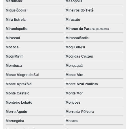
Meridiano
Mesópolis
Miguelópolis
Mineiros do Tietê
Mira Estrela
Miracatu
Mirandópolis
Mirante do Paranapanema
Mirassol
Mirassolândia
Mococa
Mogi Guaçu
Mogi Mirim
Mogi das Cruzes
Mombuca
Mongaguá
Monte Alegre do Sul
Monte Alto
Monte Aprazível
Monte Azul Paulista
Monte Castelo
Monte Mor
Monteiro Lobato
Monções
Morro Agudo
Morro da Pólvora
Morungaba
Motuca