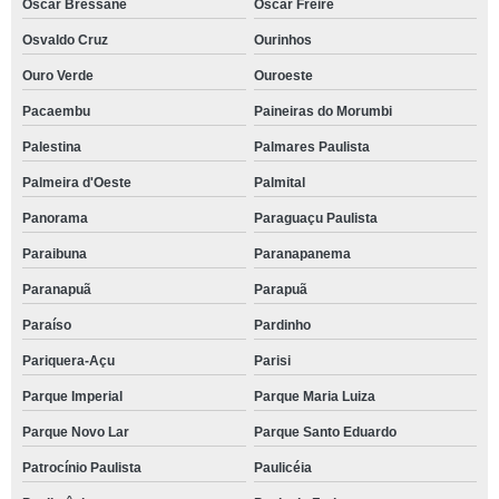
Oscar Bressane
Oscar Freire
Osvaldo Cruz
Ourinhos
Ouro Verde
Ouroeste
Pacaembu
Paineiras do Morumbi
Palestina
Palmares Paulista
Palmeira d'Oeste
Palmital
Panorama
Paraguaçu Paulista
Paraibuna
Paranapanema
Paranapuã
Parapuã
Paraíso
Pardinho
Pariquera-Açu
Parisi
Parque Imperial
Parque Maria Luiza
Parque Novo Lar
Parque Santo Eduardo
Patrocínio Paulista
Paulicéia