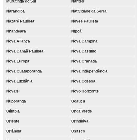
Murutinga do Sul
Nantes
Narandiba
Natividade da Serra
Nazaré Paulista
Neves Paulista
Nhandeara
Nipoã
Nova Aliança
Nova Campina
Nova Canaã Paulista
Nova Castilho
Nova Europa
Nova Granada
Nova Guataporanga
Nova Independência
Nova Luzitânia
Nova Odessa
Novais
Novo Horizonte
Nuporanga
Ocauçu
Olímpia
Onda Verde
Oriente
Orindiúva
Orlândia
Osasco