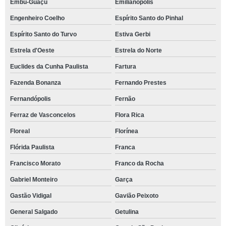
Embu-Guaçu
Emilianópolis
Engenheiro Coelho
Espírito Santo do Pinhal
Espírito Santo do Turvo
Estiva Gerbi
Estrela d'Oeste
Estrela do Norte
Euclides da Cunha Paulista
Fartura
Fazenda Bonanza
Fernando Prestes
Fernandópolis
Fernão
Ferraz de Vasconcelos
Flora Rica
Floreal
Florínea
Flórida Paulista
Franca
Francisco Morato
Franco da Rocha
Gabriel Monteiro
Garça
Gastão Vidigal
Gavião Peixoto
General Salgado
Getulina