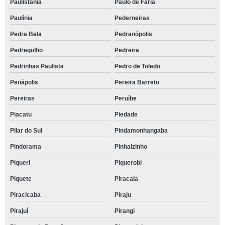
Paulistânia
Paulo de Faria
Paulínia
Pederneiras
Pedra Bela
Pedranópolis
Pedregulho
Pedreira
Pedrinhas Paulista
Pedro de Toledo
Penápolis
Pereira Barreto
Pereiras
Peruíbe
Piacatu
Piedade
Pilar do Sul
Pindamonhangaba
Pindorama
Pinhalzinho
Piqueri
Piquerobi
Piquete
Piracaia
Piracicaba
Piraju
Pirajuí
Pirangi