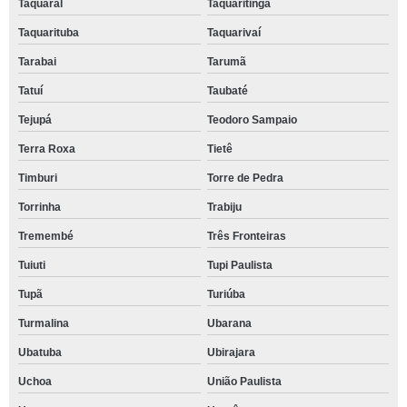
Taquaral
Taquaritinga
Taquarituba
Taquarivaí
Tarabai
Tarumã
Tatuí
Taubaté
Tejupá
Teodoro Sampaio
Terra Roxa
Tietê
Timburi
Torre de Pedra
Torrinha
Trabiju
Tremembé
Três Fronteiras
Tuiuti
Tupi Paulista
Tupã
Turiúba
Turmalina
Ubarana
Ubatuba
Ubirajara
Uchoa
União Paulista