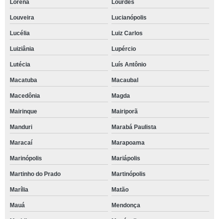
Lorena
Lourdes
Louveira
Lucianópolis
Lucélia
Luiz Carlos
Luiziânia
Lupércio
Lutécia
Luís Antônio
Macatuba
Macaubal
Macedônia
Magda
Mairinque
Mairiporã
Manduri
Marabá Paulista
Maracaí
Marapoama
Marinópolis
Mariápolis
Martinho do Prado
Martinópolis
Marília
Matão
Mauá
Mendonça