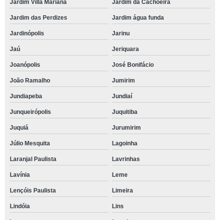
Jardim Villa Mariana
Jardim da Cachoeira
Jardim das Perdizes
Jardim água funda
Jardinópolis
Jarinu
Jaú
Jeriquara
Joanópolis
José Bonifácio
João Ramalho
Jumirim
Jundiapeba
Jundiaí
Junqueirópolis
Juquitiba
Juquiá
Jurumirim
Júlio Mesquita
Lagoinha
Laranjal Paulista
Lavrinhas
Lavínia
Leme
Lençóis Paulista
Limeira
Lindóia
Lins