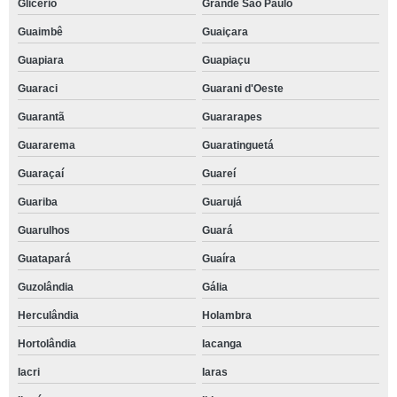
Glicério
Grande São Paulo
Guaimbê
Guaiçara
Guapiara
Guapiaçu
Guaraci
Guarani d'Oeste
Guarantã
Guararapes
Guararema
Guaratinguetá
Guaraçaí
Guareí
Guariba
Guarujá
Guarulhos
Guará
Guatapará
Guaíra
Guzolândia
Gália
Herculândia
Holambra
Hortolândia
Iacanga
Iacri
Iaras