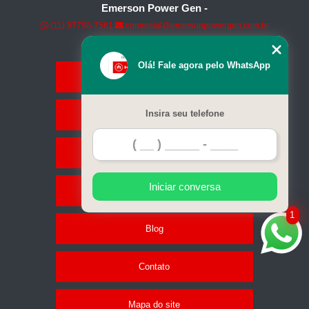
Emerson Power Gen -
(11) 97798-7561
comercial@emersonpowergen.com.br
Olá! Fale agora pelo WhatsApp
Home
Insira seu telefone
Empresa
Geradores
Iniciar conversa
Serviços
1
Blog
Contato
Mapa do site