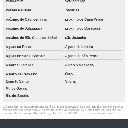
Votorantim
Votuporanga
Várzea Paulista
Zacarias
próximo de Cachoeirinha
próximo de Casa Verde
próximo de Jabaquara
próximo de Mandaqui
próximo de São Caetano do Sul
são Joaquim
Águas da Prata
Águas de Lindóia
Águas de Santa Bárbara
Águas de São Pedro
Álvares Florence
Álvares Machado
Álvaro de Carvalho
Óleo
Espírito Santo
Vitória
Minas Gerais
Rio de Janeiro
O conteúdo do texto desta página é de direito reservado. Sua reprodução, parcial ou total,
mesmo citando nossos links, é proibida sem a autorização do autor. Crime de violação de
direito autoral – artigo 184 do Código Penal –
Lei 9610/98 - Lei de direitos autorais
.