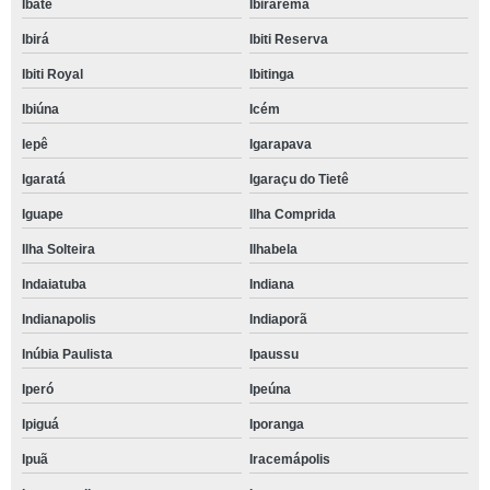
Ibaté
Ibirarema
Ibirá
Ibiti Reserva
Ibiti Royal
Ibitinga
Ibiúna
Icém
Iepê
Igarapava
Igaratá
Igaraçu do Tietê
Iguape
Ilha Comprida
Ilha Solteira
Ilhabela
Indaiatuba
Indiana
Indianapolis
Indiaporã
Inúbia Paulista
Ipaussu
Iperó
Ipeúna
Ipiguá
Iporanga
Ipuã
Iracemápolis