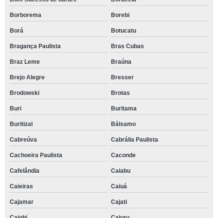
Borborema
Borebi
Borá
Botucatu
Bragança Paulista
Bras Cubas
Braz Leme
Braúna
Brejo Alegre
Bresser
Brodowski
Brotas
Buri
Buritama
Buritizal
Bálsamo
Cabreúva
Cabrália Paulista
Cachoeira Paulista
Caconde
Cafelândia
Caiabu
Caieiras
Caiuá
Cajamar
Cajati
Cajobi
Cajuru