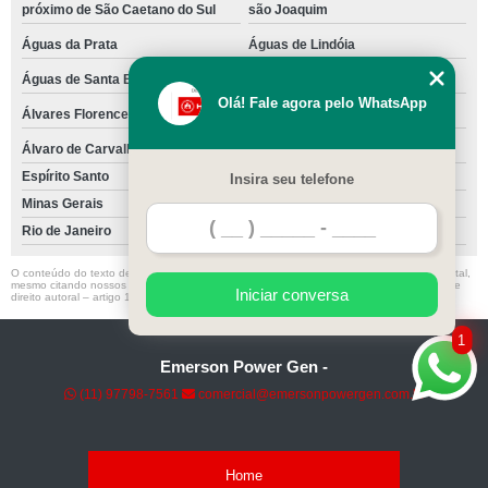
próximo de São Caetano do Sul
são Joaquim
Águas da Prata
Águas de Lindóia
Águas de Santa Bárbara
Águas de São Pedro
Olá! Fale agora pelo WhatsApp
Álvares Florence
Álvares Machado
Álvaro de Carvalho
Óleo
Espírito Santo
Vitória
Insira seu telefone
Minas Gerais
Rio de Janeiro
O conteúdo do texto desta página é de direito reservado. Sua reprodução, parcial ou total,
mesmo citando nossos links, é proibida sem a autorização do autor. Crime de violação de
Iniciar conversa
direito autoral – artigo 184 do Código Penal –
Lei 9610/98 - Lei de direitos autorais
.
1
Emerson Power Gen -
(11) 97798-7561
comercial@emersonpowergen.com.br
Home