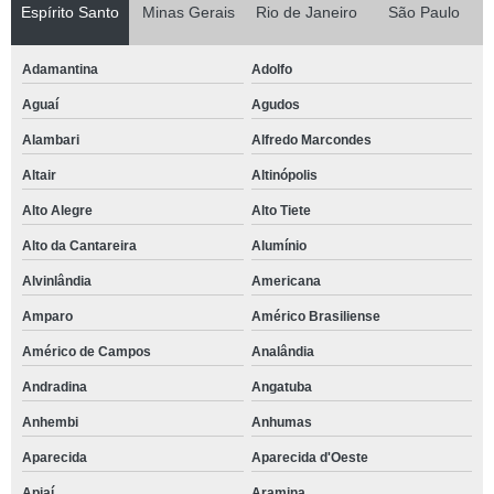
Espírito Santo
Minas Gerais
Rio de Janeiro
São Paulo
Adamantina
Adolfo
Aguaí
Agudos
Alambari
Alfredo Marcondes
Altair
Altinópolis
Alto Alegre
Alto Tiete
Alto da Cantareira
Alumínio
Alvinlândia
Americana
Amparo
Américo Brasiliense
Américo de Campos
Analândia
Andradina
Angatuba
Anhembi
Anhumas
Aparecida
Aparecida d'Oeste
Apiaí
Aramina