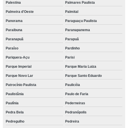
Palestina
Palmares Paulista
Palmeira d'Oeste
Palmital
Panorama
Paraguaçu Paulista
Paraibuna
Paranapanema
Paranapuã
Parapuã
Paraíso
Pardinho
Pariquera-Açu
Parisi
Parque Imperial
Parque Maria Luiza
Parque Novo Lar
Parque Santo Eduardo
Patrocínio Paulista
Paulicéia
Paulistânia
Paulo de Faria
Paulínia
Pederneiras
Pedra Bela
Pedranópolis
Pedregulho
Pedreira