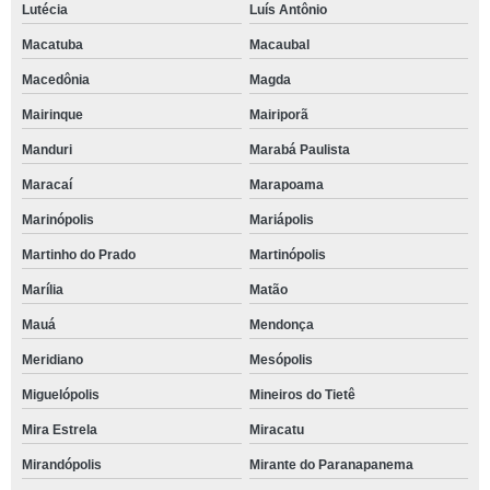
Lutécia
Luís Antônio
Macatuba
Macaubal
Macedônia
Magda
Mairinque
Mairiporã
Manduri
Marabá Paulista
Maracaí
Marapoama
Marinópolis
Mariápolis
Martinho do Prado
Martinópolis
Marília
Matão
Mauá
Mendonça
Meridiano
Mesópolis
Miguelópolis
Mineiros do Tietê
Mira Estrela
Miracatu
Mirandópolis
Mirante do Paranapanema