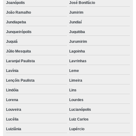
Joanópolis
José Bonifácio
João Ramalho
Jumirim
Jundiapeba
Jundiaí
Junqueirópolis
Juquitiba
Juquiá
Jurumirim
Júlio Mesquita
Lagoinha
Laranjal Paulista
Lavrinhas
Lavínia
Leme
Lençóis Paulista
Limeira
Lindóia
Lins
Lorena
Lourdes
Louveira
Lucianópolis
Lucélia
Luiz Carlos
Luiziânia
Lupércio