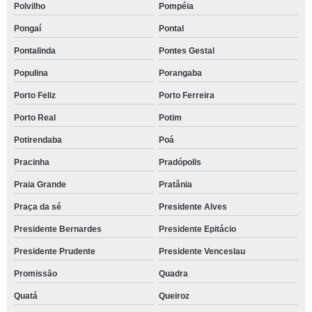
Polvilho
Pompéia
Pongaí
Pontal
Pontalinda
Pontes Gestal
Populina
Porangaba
Porto Feliz
Porto Ferreira
Porto Real
Potim
Potirendaba
Poá
Pracinha
Pradópolis
Praia Grande
Pratânia
Praça da sé
Presidente Alves
Presidente Bernardes
Presidente Epitácio
Presidente Prudente
Presidente Venceslau
Promissão
Quadra
Quatá
Queiroz