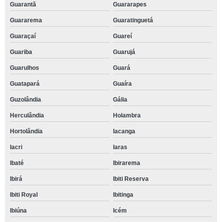
Guarantã
Guararapes
Guararema
Guaratinguetá
Guaraçaí
Guareí
Guariba
Guarujá
Guarulhos
Guará
Guatapará
Guaíra
Guzolândia
Gália
Herculândia
Holambra
Hortolândia
Iacanga
Iacri
Iaras
Ibaté
Ibirarema
Ibirá
Ibiti Reserva
Ibiti Royal
Ibitinga
Ibiúna
Icém