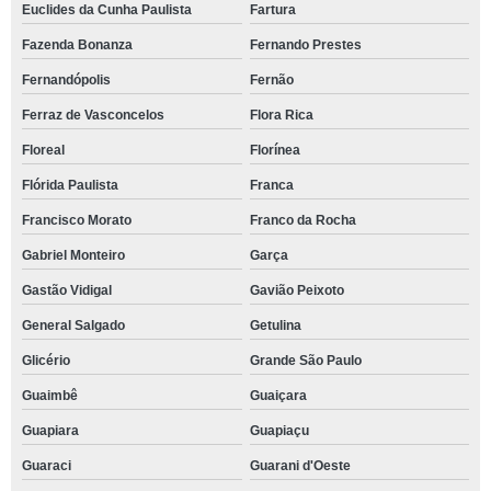
Euclides da Cunha Paulista
Fartura
Fazenda Bonanza
Fernando Prestes
Fernandópolis
Fernão
Ferraz de Vasconcelos
Flora Rica
Floreal
Florínea
Flórida Paulista
Franca
Francisco Morato
Franco da Rocha
Gabriel Monteiro
Garça
Gastão Vidigal
Gavião Peixoto
General Salgado
Getulina
Glicério
Grande São Paulo
Guaimbê
Guaiçara
Guapiara
Guapiaçu
Guaraci
Guarani d'Oeste