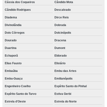
Cássia dos Coqueiros
Cândido Mota
Cândido Rodrigues
Descalvado
Diadema
Dirce Reis
Divinolândia
Dobrada
Dois Córregos
Dolcinópolis
Dourado
Dracena
Duartina
Dumont
Echaporã
Eldorado
Elias Fausto
Elisiário
Embaúba
Embu das Artes
Embu-Guaçu
Emilianópolis
Engenheiro Coelho
Espírito Santo do Pinhal
Espírito Santo do Turvo
Estiva Gerbi
Estrela d'Oeste
Estrela do Norte