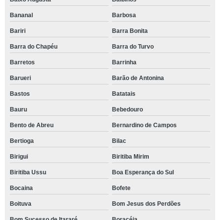
Bananal
Barbosa
Bariri
Barra Bonita
Barra do Chapéu
Barra do Turvo
Barretos
Barrinha
Barueri
Barão de Antonina
Bastos
Batatais
Bauru
Bebedouro
Bento de Abreu
Bernardino de Campos
Bertioga
Bilac
Birigui
Biritiba Mirim
Biritiba Ussu
Boa Esperança do Sul
Bocaina
Bofete
Boituva
Bom Jesus dos Perdões
Bom Sucesso de Itararé
Boracéia