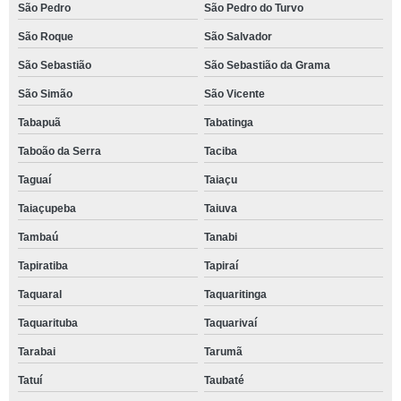
São Pedro
São Pedro do Turvo
São Roque
São Salvador
São Sebastião
São Sebastião da Grama
São Simão
São Vicente
Tabapuã
Tabatinga
Taboão da Serra
Taciba
Taguaí
Taiaçu
Taiaçupeba
Taiuva
Tambaú
Tanabi
Tapiratiba
Tapiraí
Taquaral
Taquaritinga
Taquarituba
Taquarivaí
Tarabai
Tarumã
Tatuí
Taubaté