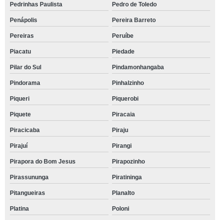
Pedrinhas Paulista
Pedro de Toledo
Penápolis
Pereira Barreto
Pereiras
Peruíbe
Piacatu
Piedade
Pilar do Sul
Pindamonhangaba
Pindorama
Pinhalzinho
Piqueri
Piquerobi
Piquete
Piracaia
Piracicaba
Piraju
Pirajuí
Pirangi
Pirapora do Bom Jesus
Pirapozinho
Pirassununga
Piratininga
Pitangueiras
Planalto
Platina
Poloni