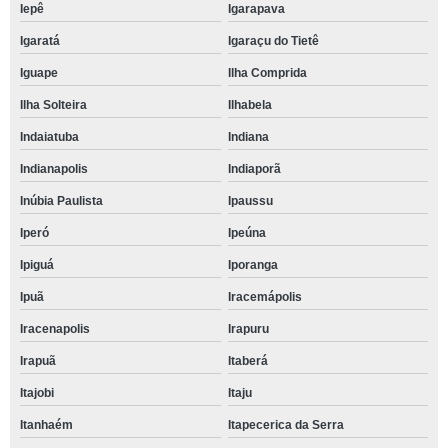
Iepê
Igarapava
Igaratá
Igaraçu do Tietê
Iguape
Ilha Comprida
Ilha Solteira
Ilhabela
Indaiatuba
Indiana
Indianapolis
Indiaporã
Inúbia Paulista
Ipaussu
Iperó
Ipeúna
Ipiguá
Iporanga
Ipuã
Iracemápolis
Iracenapolis
Irapuru
Irapuã
Itaberá
Itajobi
Itaju
Itanhaém
Itapecerica da Serra