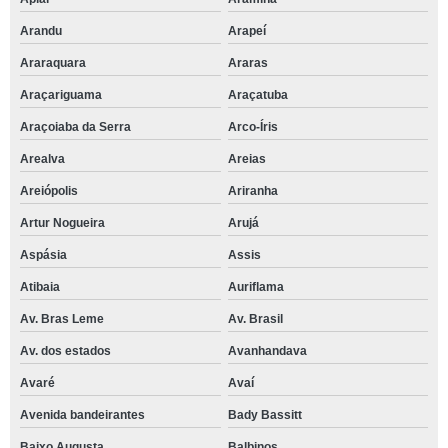
Arandu
Arapeí
Araraquara
Araras
Araçariguama
Araçatuba
Araçoiaba da Serra
Arco-Íris
Arealva
Areias
Areiópolis
Ariranha
Artur Nogueira
Arujá
Aspásia
Assis
Atibaia
Auriflama
Av. Bras Leme
Av. Brasil
Av. dos estados
Avanhandava
Avaré
Avaí
Avenida bandeirantes
Bady Bassitt
Baixo Augusta
Balbinos