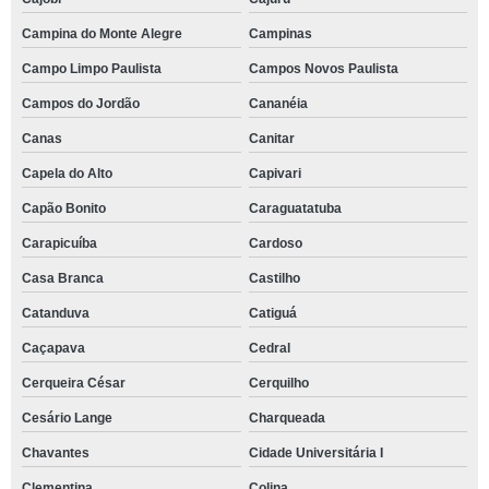
Campina do Monte Alegre
Campinas
Campo Limpo Paulista
Campos Novos Paulista
Campos do Jordão
Cananéia
Canas
Canitar
Capela do Alto
Capivari
Capão Bonito
Caraguatatuba
Carapicuíba
Cardoso
Casa Branca
Castilho
Catanduva
Catiguá
Caçapava
Cedral
Cerqueira César
Cerquilho
Cesário Lange
Charqueada
Chavantes
Cidade Universitária I
Clementina
Colina