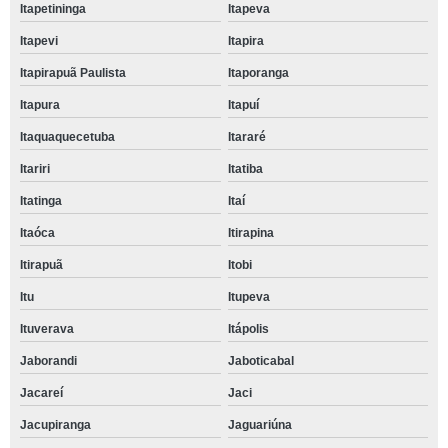
Itapetininga
Itapeva
Itapevi
Itapira
Itapirapuã Paulista
Itaporanga
Itapura
Itapuí
Itaquaquecetuba
Itararé
Itariri
Itatiba
Itatinga
Itaí
Itaóca
Itirapina
Itirapuã
Itobi
Itu
Itupeva
Ituverava
Itápolis
Jaborandi
Jaboticabal
Jacareí
Jaci
Jacupiranga
Jaguariúna