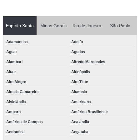
Espírito Santo
Minas Gerais
Rio de Janeiro
São Paulo
Adamantina
Adolfo
Aguaí
Agudos
Alambari
Alfredo Marcondes
Altair
Altinópolis
Alto Alegre
Alto Tiete
Alto da Cantareira
Alumínio
Alvinlândia
Americana
Amparo
Américo Brasiliense
Américo de Campos
Analândia
Andradina
Angatuba