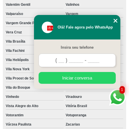
Valentim Gentil
Valinhos
Valparaíso
Vargem
Vargem Grande Paulista
Vargem Grande do Sul
Olá! Fale agora pelo WhatsApp
Vera Cruz
Vila Basilino Machado
Vila Brasília
Vila Domitila
Insira seu telefone
Vila Fachini
Vila Guaraná
Vila Heliópolis
Vila Mussolini
Vila Nova York
Vila Pindorama
Iniciar conversa
Vila Proost de Souza
Vila Universal
Vila do Bosque
Vila hida
1
Vinhedo
Viradouro
Vista Alegre do Alto
Vitória Brasil
Votorantim
Votuporanga
Várzea Paulista
Zacarias