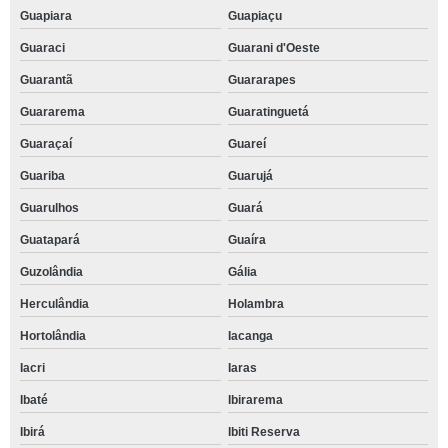
Guapiara
Guapiaçu
Guaraci
Guarani d'Oeste
Guarantã
Guararapes
Guararema
Guaratinguetá
Guaraçaí
Guareí
Guariba
Guarujá
Guarulhos
Guará
Guatapará
Guaíra
Guzolândia
Gália
Herculândia
Holambra
Hortolândia
Iacanga
Iacri
Iaras
Ibaté
Ibirarema
Ibirá
Ibiti Reserva