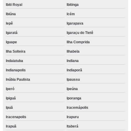
Ibiti Royal
Ibitinga
Ibiúna
Icém
Iepê
Igarapava
Igaratá
Igaraçu do Tietê
Iguape
Ilha Comprida
Ilha Solteira
Ilhabela
Indaiatuba
Indiana
Indianapolis
Indiaporã
Inúbia Paulista
Ipaussu
Iperó
Ipeúna
Ipiguá
Iporanga
Ipuã
Iracemápolis
Iracenapolis
Irapuru
Irapuã
Itaberá