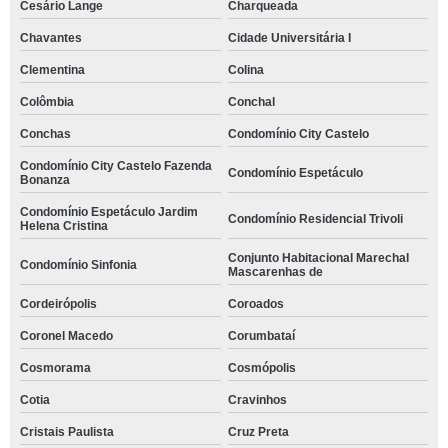
Cesário Lange
Charqueada
Chavantes
Cidade Universitária I
Clementina
Colina
Colômbia
Conchal
Conchas
Condomínio City Castelo
Condomínio City Castelo Fazenda
Condomínio Espetáculo
Bonanza
Condomínio Espetáculo Jardim
Condomínio Residencial Trivoli
Helena Cristina
Conjunto Habitacional Marechal
Condomínio Sinfonia
Mascarenhas de
Cordeirópolis
Coroados
Coronel Macedo
Corumbataí
Cosmorama
Cosmópolis
Cotia
Cravinhos
Cristais Paulista
Cruz Preta