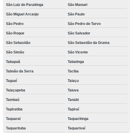
São Luiz do Paraitinga
São Manuel
São Miguel Arcanjo
São Paulo
São Pedro
São Pedro do Turvo
São Roque
São Salvador
São Sebastião
São Sebastião da Grama
São Simão
São Vicente
Tabapuã
Tabatinga
Taboão da Serra
Taciba
Taguaí
Taiaçu
Taiaçupeba
Taiuva
Tambaú
Tanabi
Tapiratiba
Tapiraí
Taquaral
Taquaritinga
Taquarituba
Taquarivaí