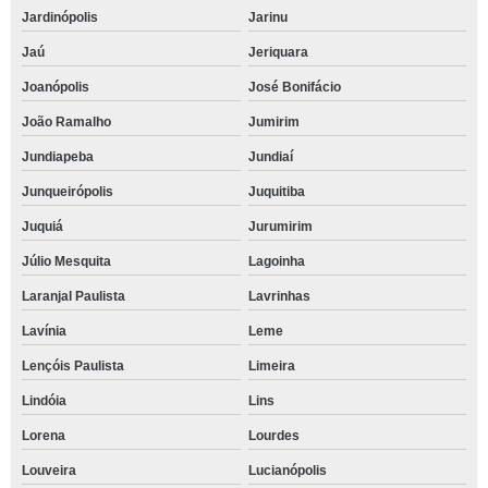
Jardinópolis
Jarinu
Jaú
Jeriquara
Joanópolis
José Bonifácio
João Ramalho
Jumirim
Jundiapeba
Jundiaí
Junqueirópolis
Juquitiba
Juquiá
Jurumirim
Júlio Mesquita
Lagoinha
Laranjal Paulista
Lavrinhas
Lavínia
Leme
Lençóis Paulista
Limeira
Lindóia
Lins
Lorena
Lourdes
Louveira
Lucianópolis