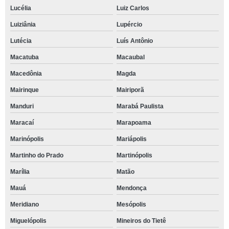
Lucélia
Luiz Carlos
Luiziânia
Lupércio
Lutécia
Luís Antônio
Macatuba
Macaubal
Macedônia
Magda
Mairinque
Mairiporã
Manduri
Marabá Paulista
Maracaí
Marapoama
Marinópolis
Mariápolis
Martinho do Prado
Martinópolis
Marília
Matão
Mauá
Mendonça
Meridiano
Mesópolis
Miguelópolis
Mineiros do Tietê