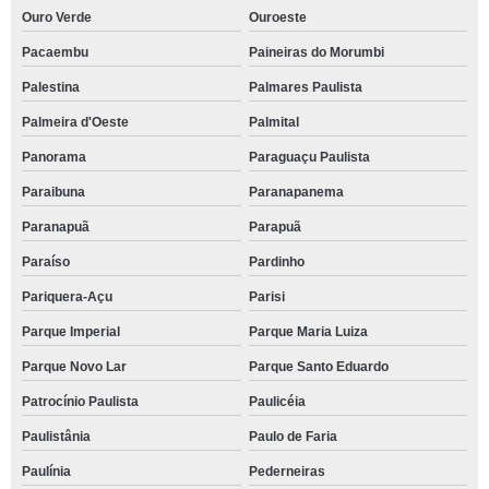
Ouro Verde
Ouroeste
Pacaembu
Paineiras do Morumbi
Palestina
Palmares Paulista
Palmeira d'Oeste
Palmital
Panorama
Paraguaçu Paulista
Paraibuna
Paranapanema
Paranapuã
Parapuã
Paraíso
Pardinho
Pariquera-Açu
Parisi
Parque Imperial
Parque Maria Luiza
Parque Novo Lar
Parque Santo Eduardo
Patrocínio Paulista
Paulicéia
Paulistânia
Paulo de Faria
Paulínia
Pederneiras