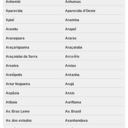
Anhembi
Anhumas
Aparecida
Aparecida d'Oeste
Apiaí
Aramina
Arandu
Arapeí
Araraquara
Araras
Araçariguama
Araçatuba
Araçoiaba da Serra
Arco-Íris
Arealva
Areias
Areiópolis
Ariranha
Artur Nogueira
Arujá
Aspásia
Assis
Atibaia
Auriflama
Av. Bras Leme
Av. Brasil
Av. dos estados
Avanhandava