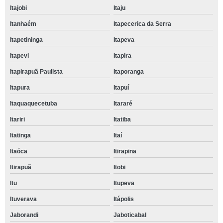
Itajobi
Itaju
Itanhaém
Itapecerica da Serra
Itapetininga
Itapeva
Itapevi
Itapira
Itapirapuã Paulista
Itaporanga
Itapura
Itapuí
Itaquaquecetuba
Itararé
Itariri
Itatiba
Itatinga
Itaí
Itaóca
Itirapina
Itirapuã
Itobi
Itu
Itupeva
Ituverava
Itápolis
Jaborandi
Jaboticabal