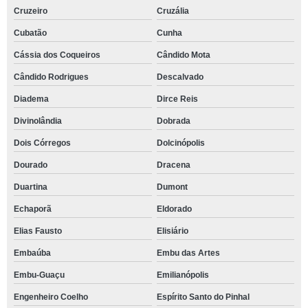
Cruzeiro
Cruzália
Cubatão
Cunha
Cássia dos Coqueiros
Cândido Mota
Cândido Rodrigues
Descalvado
Diadema
Dirce Reis
Divinolândia
Dobrada
Dois Córregos
Dolcinópolis
Dourado
Dracena
Duartina
Dumont
Echaporã
Eldorado
Elias Fausto
Elisiário
Embaúba
Embu das Artes
Embu-Guaçu
Emilianópolis
Engenheiro Coelho
Espírito Santo do Pinhal