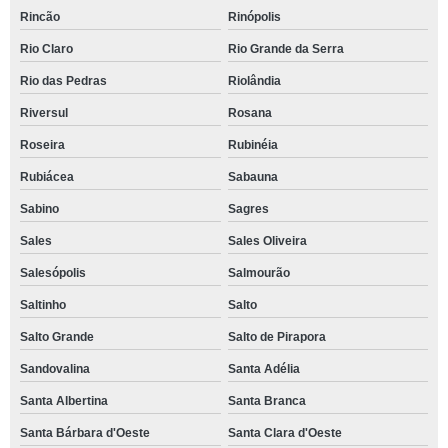
Rincão
Rinópolis
Rio Claro
Rio Grande da Serra
Rio das Pedras
Riolândia
Riversul
Rosana
Roseira
Rubinéia
Rubiácea
Sabauna
Sabino
Sagres
Sales
Sales Oliveira
Salesópolis
Salmourão
Saltinho
Salto
Salto Grande
Salto de Pirapora
Sandovalina
Santa Adélia
Santa Albertina
Santa Branca
Santa Bárbara d'Oeste
Santa Clara d'Oeste