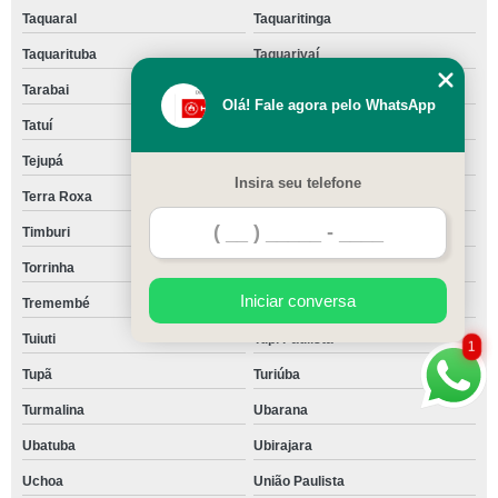
Taquaral
Taquaritinga
Taquarituba
Taquarivaí
Tarabai
Tarumã
Olá! Fale agora pelo WhatsApp
Tatuí
Taubaté
Tejupá
Teodoro Sampaio
Insira seu telefone
Terra Roxa
Tietê
Timburi
Torre de Pedra
Torrinha
Trabiju
Iniciar conversa
Tremembé
Três Fronteiras
Tuiuti
Tupi Paulista
1
Tupã
Turiúba
Turmalina
Ubarana
Ubatuba
Ubirajara
Uchoa
União Paulista