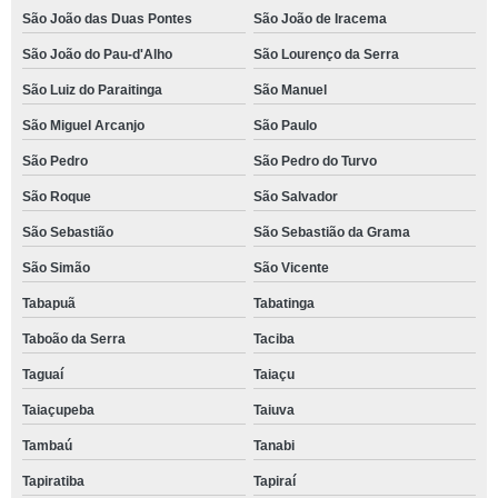
São João das Duas Pontes
São João de Iracema
São João do Pau-d'Alho
São Lourenço da Serra
São Luiz do Paraitinga
São Manuel
São Miguel Arcanjo
São Paulo
São Pedro
São Pedro do Turvo
São Roque
São Salvador
São Sebastião
São Sebastião da Grama
São Simão
São Vicente
Tabapuã
Tabatinga
Taboão da Serra
Taciba
Taguaí
Taiaçu
Taiaçupeba
Taiuva
Tambaú
Tanabi
Tapiratiba
Tapiraí