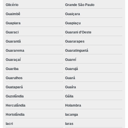
Glicério
Grande São Paulo
Guaimbê
Guaiçara
Guapiara
Guapiaçu
Guaraci
Guarani d'Oeste
Guarantã
Guararapes
Guararema
Guaratinguetá
Guaraçaí
Guareí
Guariba
Guarujá
Guarulhos
Guará
Guatapará
Guaíra
Guzolândia
Gália
Herculândia
Holambra
Hortolândia
Iacanga
Iacri
Iaras