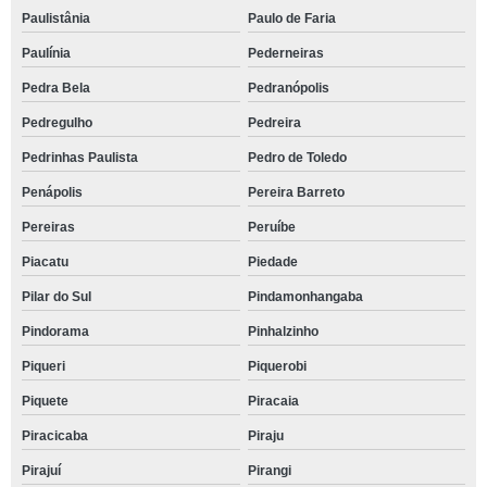
Paulistânia
Paulo de Faria
Paulínia
Pederneiras
Pedra Bela
Pedranópolis
Pedregulho
Pedreira
Pedrinhas Paulista
Pedro de Toledo
Penápolis
Pereira Barreto
Pereiras
Peruíbe
Piacatu
Piedade
Pilar do Sul
Pindamonhangaba
Pindorama
Pinhalzinho
Piqueri
Piquerobi
Piquete
Piracaia
Piracicaba
Piraju
Pirajuí
Pirangi