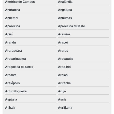
Américo de Campos
Analândia
Andradina
Angatuba
Anhembi
Anhumas
Aparecida
Aparecida d'Oeste
Apiaí
Aramina
Arandu
Arapeí
Araraquara
Araras
Araçariguama
Araçatuba
Araçoiaba da Serra
Arco-Íris
Arealva
Areias
Areiópolis
Ariranha
Artur Nogueira
Arujá
Aspásia
Assis
Atibaia
Auriflama