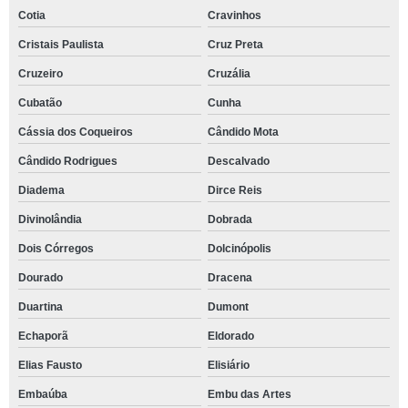
Cotia
Cravinhos
Cristais Paulista
Cruz Preta
Cruzeiro
Cruzália
Cubatão
Cunha
Cássia dos Coqueiros
Cândido Mota
Cândido Rodrigues
Descalvado
Diadema
Dirce Reis
Divinolândia
Dobrada
Dois Córregos
Dolcinópolis
Dourado
Dracena
Duartina
Dumont
Echaporã
Eldorado
Elias Fausto
Elisiário
Embaúba
Embu das Artes