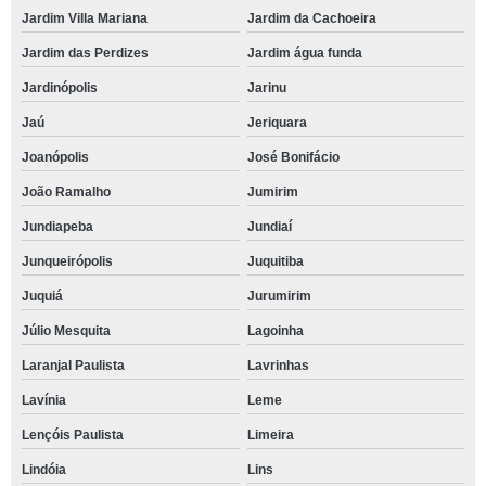
Jardim Villa Mariana
Jardim da Cachoeira
Jardim das Perdizes
Jardim água funda
Jardinópolis
Jarinu
Jaú
Jeriquara
Joanópolis
José Bonifácio
João Ramalho
Jumirim
Jundiapeba
Jundiaí
Junqueirópolis
Juquitiba
Juquiá
Jurumirim
Júlio Mesquita
Lagoinha
Laranjal Paulista
Lavrinhas
Lavínia
Leme
Lençóis Paulista
Limeira
Lindóia
Lins