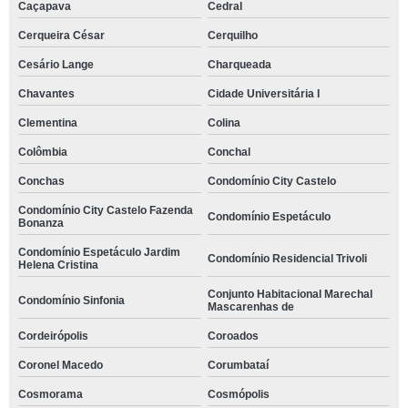
Caçapava
Cedral
Cerqueira César
Cerquilho
Cesário Lange
Charqueada
Chavantes
Cidade Universitária I
Clementina
Colina
Colômbia
Conchal
Conchas
Condomínio City Castelo
Condomínio City Castelo Fazenda
Condomínio Espetáculo
Bonanza
Condomínio Espetáculo Jardim
Condomínio Residencial Trivoli
Helena Cristina
Conjunto Habitacional Marechal
Condomínio Sinfonia
Mascarenhas de
Cordeirópolis
Coroados
Coronel Macedo
Corumbataí
Cosmorama
Cosmópolis