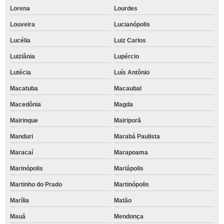
Lorena
Lourdes
Louveira
Lucianópolis
Lucélia
Luiz Carlos
Luiziânia
Lupércio
Lutécia
Luís Antônio
Macatuba
Macaubal
Macedônia
Magda
Mairinque
Mairiporã
Manduri
Marabá Paulista
Maracaí
Marapoama
Marinópolis
Mariápolis
Martinho do Prado
Martinópolis
Marília
Matão
Mauá
Mendonça