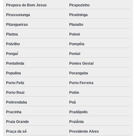
Pirapora do Bom Jesus
Pirapozinho
Pirassununga
Piratininga
Pitangueiras
Planalto
Platina
Poloni
Polvilho
Pompéia
Pongaí
Pontal
Pontalinda
Pontes Gestal
Populina
Porangaba
Porto Feliz
Porto Ferreira
Porto Real
Potim
Potirendaba
Poá
Pracinha
Pradópolis
Praia Grande
Pratânia
Praça da sé
Presidente Alves