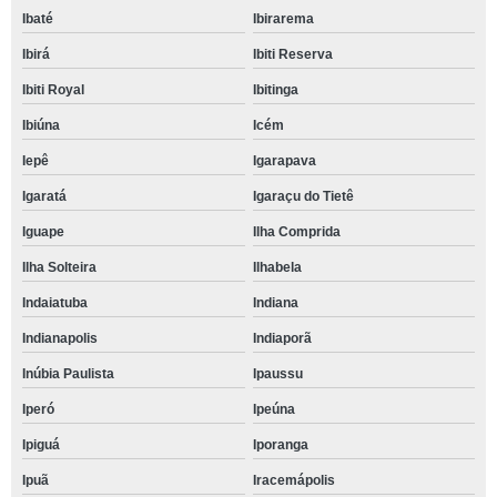
Ibaté
Ibirarema
Ibirá
Ibiti Reserva
Ibiti Royal
Ibitinga
Ibiúna
Icém
Iepê
Igarapava
Igaratá
Igaraçu do Tietê
Iguape
Ilha Comprida
Ilha Solteira
Ilhabela
Indaiatuba
Indiana
Indianapolis
Indiaporã
Inúbia Paulista
Ipaussu
Iperó
Ipeúna
Ipiguá
Iporanga
Ipuã
Iracemápolis