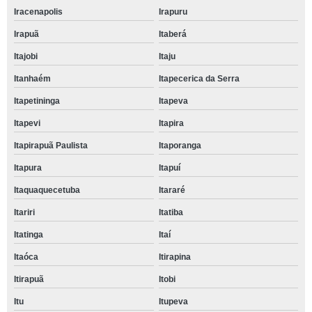
Iracenapolis
Irapuru
Irapuã
Itaberá
Itajobi
Itaju
Itanhaém
Itapecerica da Serra
Itapetininga
Itapeva
Itapevi
Itapira
Itapirapuã Paulista
Itaporanga
Itapura
Itapuí
Itaquaquecetuba
Itararé
Itariri
Itatiba
Itatinga
Itaí
Itaóca
Itirapina
Itirapuã
Itobi
Itu
Itupeva