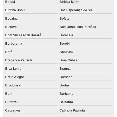
Birigui
Biritiba Mirim
Biritiba Ussu
Boa Esperança do Sul
Bocaina
Bofete
Boituva
Bom Jesus dos Perdões
Bom Sucesso de Itararé
Boracéia
Borborema
Borebi
Borá
Botucatu
Bragança Paulista
Bras Cubas
Braz Leme
Braúna
Brejo Alegre
Bresser
Brodowski
Brotas
Buri
Buritama
Buritizal
Bálsamo
Cabreúva
Cabrália Paulista