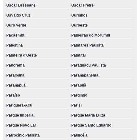
Oscar Bressane
Oscar Freire
Osvaldo Cruz
Ourinhos
Ouro Verde
Ouroeste
Pacaembu
Paineiras do Morumbi
Palestina
Palmares Paulista
Palmeira d'Oeste
Palmital
Panorama
Paraguaçu Paulista
Paraibuna
Paranapanema
Paranapuã
Parapuã
Paraíso
Pardinho
Pariquera-Açu
Parisi
Parque Imperial
Parque Maria Luiza
Parque Novo Lar
Parque Santo Eduardo
Patrocínio Paulista
Paulicéia