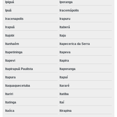
Ipiguá
Iporanga
Ipuã
Iracemápolis
Iracenapolis
Irapuru
Irapuã
Itaberá
Itajobi
Itaju
Itanhaém
Itapecerica da Serra
Itapetininga
Itapeva
Itapevi
Itapira
Itapirapuã Paulista
Itaporanga
Itapura
Itapuí
Itaquaquecetuba
Itararé
Itariri
Itatiba
Itatinga
Itaí
Itaóca
Itirapina