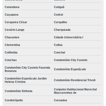
Catanduva
Catiguá
Caçapava
Cedral
Cerqueira César
Cerquilho
Cesário Lange
Charqueada
Chavantes
Cidade Universitária I
Clementina
Colina
Colômbia
Conchal
Conchas
Condomínio City Castelo
Condomínio City Castelo Fazenda
Condomínio Espetáculo
Bonanza
Condomínio Espetáculo Jardim
Condomínio Residencial Trivoli
Helena Cristina
Conjunto Habitacional Marechal
Condomínio Sinfonia
Mascarenhas de
Cordeirópolis
Coroados