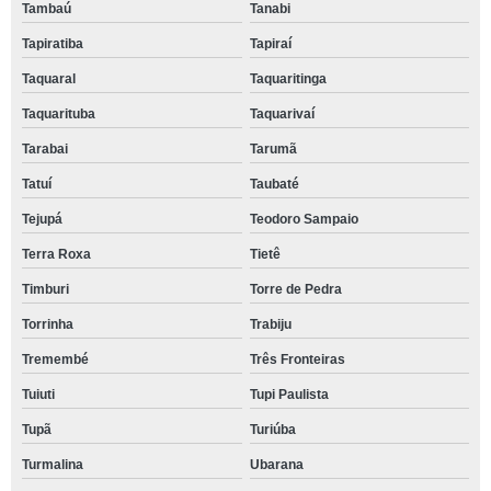
Tambaú
Tanabi
Tapiratiba
Tapiraí
Taquaral
Taquaritinga
Taquarituba
Taquarivaí
Tarabai
Tarumã
Tatuí
Taubaté
Tejupá
Teodoro Sampaio
Terra Roxa
Tietê
Timburi
Torre de Pedra
Torrinha
Trabiju
Tremembé
Três Fronteiras
Tuiuti
Tupi Paulista
Tupã
Turiúba
Turmalina
Ubarana