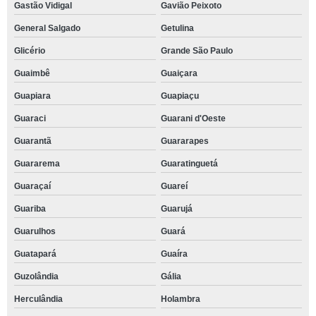
Gastão Vidigal
Gavião Peixoto
General Salgado
Getulina
Glicério
Grande São Paulo
Guaimbê
Guaiçara
Guapiara
Guapiaçu
Guaraci
Guarani d'Oeste
Guarantã
Guararapes
Guararema
Guaratinguetá
Guaraçaí
Guareí
Guariba
Guarujá
Guarulhos
Guará
Guatapará
Guaíra
Guzolândia
Gália
Herculândia
Holambra