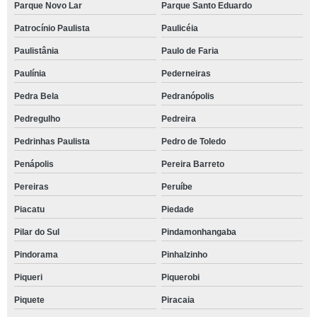
Parque Novo Lar
Parque Santo Eduardo
Patrocínio Paulista
Paulicéia
Paulistânia
Paulo de Faria
Paulínia
Pederneiras
Pedra Bela
Pedranópolis
Pedregulho
Pedreira
Pedrinhas Paulista
Pedro de Toledo
Penápolis
Pereira Barreto
Pereiras
Peruíbe
Piacatu
Piedade
Pilar do Sul
Pindamonhangaba
Pindorama
Pinhalzinho
Piqueri
Piquerobi
Piquete
Piracaia