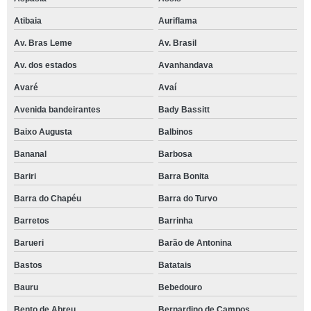
Atibaia
Auriflama
Av. Bras Leme
Av. Brasil
Av. dos estados
Avanhandava
Avaré
Avaí
Avenida bandeirantes
Bady Bassitt
Baixo Augusta
Balbinos
Bananal
Barbosa
Bariri
Barra Bonita
Barra do Chapéu
Barra do Turvo
Barretos
Barrinha
Barueri
Barão de Antonina
Bastos
Batatais
Bauru
Bebedouro
Bento de Abreu
Bernardino de Campos