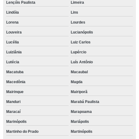
Lençóis Paulista
Limeira
Lindóia
Lins
Lorena
Lourdes
Louveira
Lucianópolis
Lucélia
Luiz Carlos
Luiziânia
Lupércio
Lutécia
Luís Antônio
Macatuba
Macaubal
Macedônia
Magda
Mairinque
Mairiporã
Manduri
Marabá Paulista
Maracaí
Marapoama
Marinópolis
Mariápolis
Martinho do Prado
Martinópolis