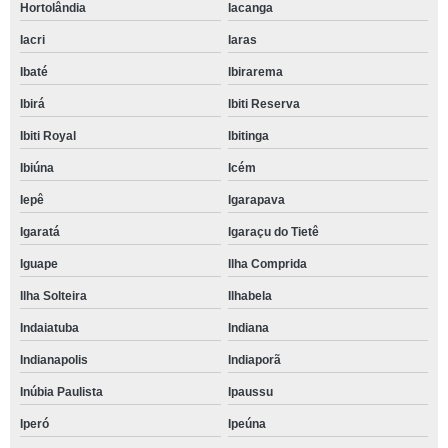
Hortolândia
Iacanga
Iacri
Iaras
Ibaté
Ibirarema
Ibirá
Ibiti Reserva
Ibiti Royal
Ibitinga
Ibiúna
Icém
Iepê
Igarapava
Igaratá
Igaraçu do Tietê
Iguape
Ilha Comprida
Ilha Solteira
Ilhabela
Indaiatuba
Indiana
Indianapolis
Indiaporã
Inúbia Paulista
Ipaussu
Iperó
Ipeúna