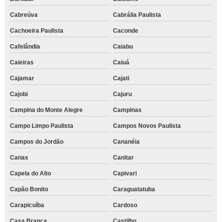
Cabreúva
Cabrália Paulista
Cachoeira Paulista
Caconde
Cafelândia
Caiabu
Caieiras
Caiuá
Cajamar
Cajati
Cajobi
Cajuru
Campina do Monte Alegre
Campinas
Campo Limpo Paulista
Campos Novos Paulista
Campos do Jordão
Cananéia
Canas
Canitar
Capela do Alto
Capivari
Capão Bonito
Caraguatatuba
Carapicuíba
Cardoso
Casa Branca
Castilho