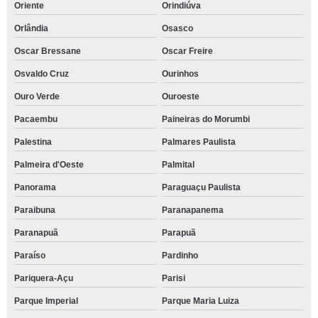
Oriente
Orindiúva
Orlândia
Osasco
Oscar Bressane
Oscar Freire
Osvaldo Cruz
Ourinhos
Ouro Verde
Ouroeste
Pacaembu
Paineiras do Morumbi
Palestina
Palmares Paulista
Palmeira d'Oeste
Palmital
Panorama
Paraguaçu Paulista
Paraibuna
Paranapanema
Paranapuã
Parapuã
Paraíso
Pardinho
Pariquera-Açu
Parisi
Parque Imperial
Parque Maria Luiza