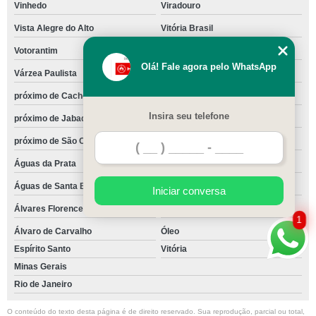
Vinhedo
Viradouro
Vista Alegre do Alto
Vitória Brasil
Votorantim
Votuporanga
Olá! Fale agora pelo WhatsApp
Várzea Paulista
Zacarias
próximo de Cachoeirinha
próximo de Casa Verde
Insira seu telefone
próximo de Jabaquara
próximo de Mandaqui
próximo de São Caetano do Sul
são Joaquim
Águas da Prata
Águas de Lindóia
Águas de Santa Bárbara
Águas de São Pedro
Iniciar conversa
Álvares Florence
Álvares Machado
1
Álvaro de Carvalho
Óleo
Espírito Santo
Vitória
Minas Gerais
Rio de Janeiro
O conteúdo do texto desta página é de direito reservado. Sua reprodução, parcial ou total,