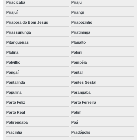
Piracicaba
Piraju
Pirajuí
Pirangi
Pirapora do Bom Jesus
Pirapozinho
Pirassununga
Piratininga
Pitangueiras
Planalto
Platina
Poloni
Polvilho
Pompéia
Pongaí
Pontal
Pontalinda
Pontes Gestal
Populina
Porangaba
Porto Feliz
Porto Ferreira
Porto Real
Potim
Potirendaba
Poá
Pracinha
Pradópolis