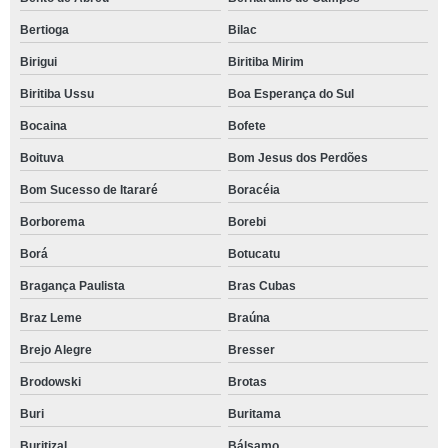
Bertioga
Bilac
Birigui
Biritiba Mirim
Biritiba Ussu
Boa Esperança do Sul
Bocaina
Bofete
Boituva
Bom Jesus dos Perdões
Bom Sucesso de Itararé
Boracéia
Borborema
Borebi
Borá
Botucatu
Bragança Paulista
Bras Cubas
Braz Leme
Braúna
Brejo Alegre
Bresser
Brodowski
Brotas
Buri
Buritama
Buritizal
Bálsamo