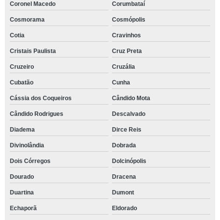
Coronel Macedo
Corumbataí
Cosmorama
Cosmópolis
Cotia
Cravinhos
Cristais Paulista
Cruz Preta
Cruzeiro
Cruzália
Cubatão
Cunha
Cássia dos Coqueiros
Cândido Mota
Cândido Rodrigues
Descalvado
Diadema
Dirce Reis
Divinolândia
Dobrada
Dois Córregos
Dolcinópolis
Dourado
Dracena
Duartina
Dumont
Echaporã
Eldorado