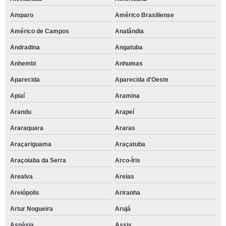
Amparo
Américo Brasiliense
Américo de Campos
Analândia
Andradina
Angatuba
Anhembi
Anhumas
Aparecida
Aparecida d'Oeste
Apiaí
Aramina
Arandu
Arapeí
Araraquara
Araras
Araçariguama
Araçatuba
Araçoiaba da Serra
Arco-Íris
Arealva
Areias
Areiópolis
Ariranha
Artur Nogueira
Arujá
Aspásia
Assis