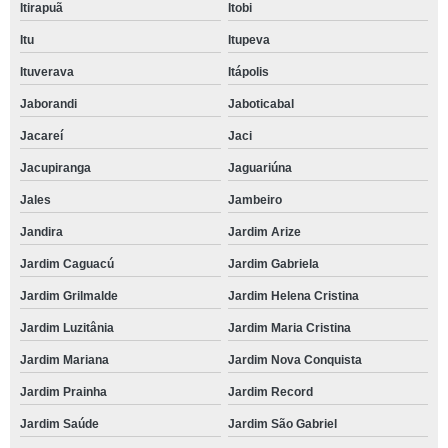
Itirapuã
Itobi
Itu
Itupeva
Ituverava
Itápolis
Jaborandi
Jaboticabal
Jacareí
Jaci
Jacupiranga
Jaguariúna
Jales
Jambeiro
Jandira
Jardim Arize
Jardim Caguacú
Jardim Gabriela
Jardim Grilmalde
Jardim Helena Cristina
Jardim Luzitânia
Jardim Maria Cristina
Jardim Mariana
Jardim Nova Conquista
Jardim Prainha
Jardim Record
Jardim Saúde
Jardim São Gabriel