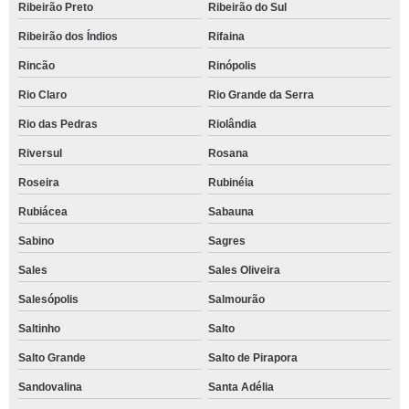
Ribeirão Preto
Ribeirão do Sul
Ribeirão dos Índios
Rifaina
Rincão
Rinópolis
Rio Claro
Rio Grande da Serra
Rio das Pedras
Riolândia
Riversul
Rosana
Roseira
Rubinéia
Rubiácea
Sabauna
Sabino
Sagres
Sales
Sales Oliveira
Salesópolis
Salmourão
Saltinho
Salto
Salto Grande
Salto de Pirapora
Sandovalina
Santa Adélia