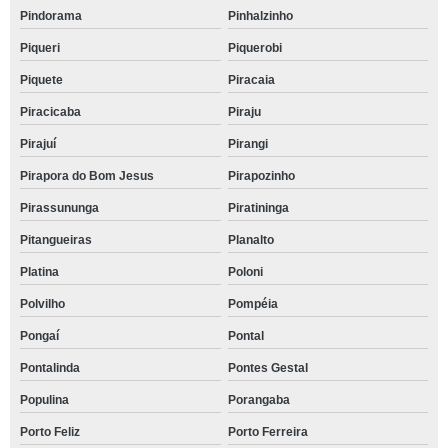
Pindorama
Pinhalzinho
Piqueri
Piquerobi
Piquete
Piracaia
Piracicaba
Piraju
Pirajuí
Pirangi
Pirapora do Bom Jesus
Pirapozinho
Pirassununga
Piratininga
Pitangueiras
Planalto
Platina
Poloni
Polvilho
Pompéia
Pongaí
Pontal
Pontalinda
Pontes Gestal
Populina
Porangaba
Porto Feliz
Porto Ferreira