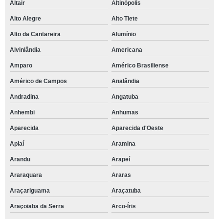
Altair
Altinópolis
Alto Alegre
Alto Tiete
Alto da Cantareira
Alumínio
Alvinlândia
Americana
Amparo
Américo Brasiliense
Américo de Campos
Analândia
Andradina
Angatuba
Anhembi
Anhumas
Aparecida
Aparecida d'Oeste
Apiaí
Aramina
Arandu
Arapeí
Araraquara
Araras
Araçariguama
Araçatuba
Araçoiaba da Serra
Arco-Íris