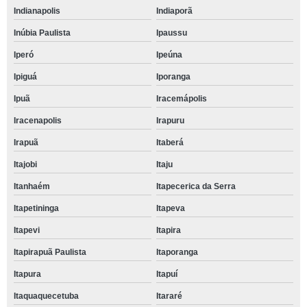
Indianapolis
Indiaporã
Inúbia Paulista
Ipaussu
Iperó
Ipeúna
Ipiguá
Iporanga
Ipuã
Iracemápolis
Iracenapolis
Irapuru
Irapuã
Itaberá
Itajobi
Itaju
Itanhaém
Itapecerica da Serra
Itapetininga
Itapeva
Itapevi
Itapira
Itapirapuã Paulista
Itaporanga
Itapura
Itapuí
Itaquaquecetuba
Itararé