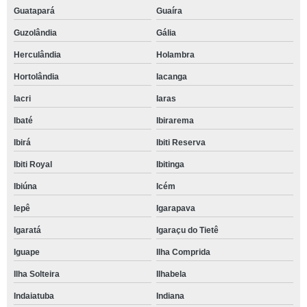
Guatapará
Guaíra
Guzolândia
Gália
Herculândia
Holambra
Hortolândia
Iacanga
Iacri
Iaras
Ibaté
Ibirarema
Ibirá
Ibiti Reserva
Ibiti Royal
Ibitinga
Ibiúna
Icém
Iepê
Igarapava
Igaratá
Igaraçu do Tietê
Iguape
Ilha Comprida
Ilha Solteira
Ilhabela
Indaiatuba
Indiana