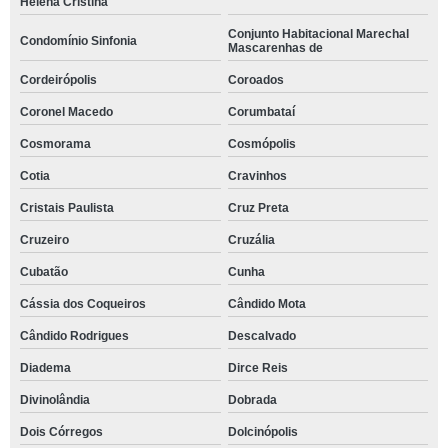
Helena Cristina
Conjunto Habitacional Marechal
Condomínio Sinfonia
Mascarenhas de
Cordeirópolis
Coroados
Coronel Macedo
Corumbataí
Cosmorama
Cosmópolis
Cotia
Cravinhos
Cristais Paulista
Cruz Preta
Cruzeiro
Cruzália
Cubatão
Cunha
Cássia dos Coqueiros
Cândido Mota
Cândido Rodrigues
Descalvado
Diadema
Dirce Reis
Divinolândia
Dobrada
Dois Córregos
Dolcinópolis