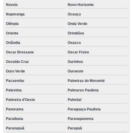
Novais
Novo Horizonte
Nuporanga
Ocauçu
Olímpia
Onda Verde
Oriente
Orindiúva
Orlândia
Osasco
Oscar Bressane
Oscar Freire
Osvaldo Cruz
Ourinhos
Ouro Verde
Ouroeste
Pacaembu
Paineiras do Morumbi
Palestina
Palmares Paulista
Palmeira d'Oeste
Palmital
Panorama
Paraguaçu Paulista
Paraibuna
Paranapanema
Paranapuã
Parapuã