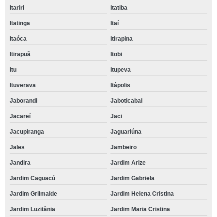
Itariri
Itatiba
Itatinga
Itaí
Itaóca
Itirapina
Itirapuã
Itobi
Itu
Itupeva
Ituverava
Itápolis
Jaborandi
Jaboticabal
Jacareí
Jaci
Jacupiranga
Jaguariúna
Jales
Jambeiro
Jandira
Jardim Arize
Jardim Caguacú
Jardim Gabriela
Jardim Grilmalde
Jardim Helena Cristina
Jardim Luzitânia
Jardim Maria Cristina