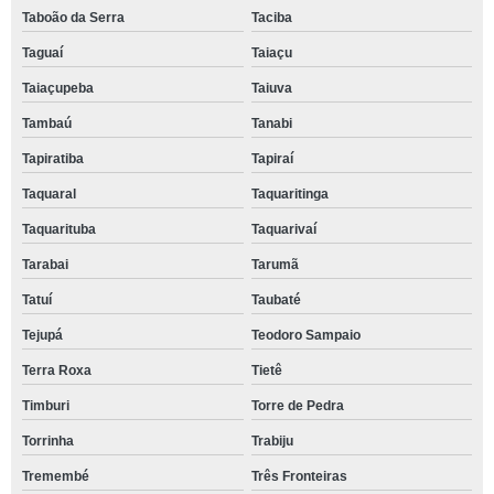
Taboão da Serra
Taciba
Taguaí
Taiaçu
Taiaçupeba
Taiuva
Tambaú
Tanabi
Tapiratiba
Tapiraí
Taquaral
Taquaritinga
Taquarituba
Taquarivaí
Tarabai
Tarumã
Tatuí
Taubaté
Tejupá
Teodoro Sampaio
Terra Roxa
Tietê
Timburi
Torre de Pedra
Torrinha
Trabiju
Tremembé
Três Fronteiras