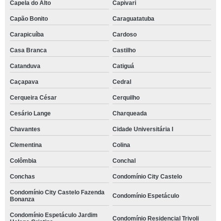
Capela do Alto
Capivari
Capão Bonito
Caraguatatuba
Carapicuíba
Cardoso
Casa Branca
Castilho
Catanduva
Catiguá
Caçapava
Cedral
Cerqueira César
Cerquilho
Cesário Lange
Charqueada
Chavantes
Cidade Universitária I
Clementina
Colina
Colômbia
Conchal
Conchas
Condomínio City Castelo
Condomínio City Castelo Fazenda
Condomínio Espetáculo
Bonanza
Condomínio Espetáculo Jardim
Condomínio Residencial Trivoli