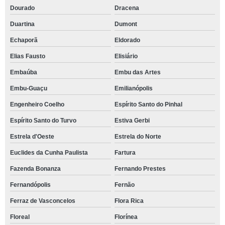
Dourado
Dracena
Duartina
Dumont
Echaporã
Eldorado
Elias Fausto
Elisiário
Embaúba
Embu das Artes
Embu-Guaçu
Emilianópolis
Engenheiro Coelho
Espírito Santo do Pinhal
Espírito Santo do Turvo
Estiva Gerbi
Estrela d'Oeste
Estrela do Norte
Euclides da Cunha Paulista
Fartura
Fazenda Bonanza
Fernando Prestes
Fernandópolis
Fernão
Ferraz de Vasconcelos
Flora Rica
Floreal
Florínea