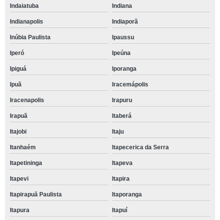
Indaiatuba
Indiana
Indianapolis
Indiaporã
Inúbia Paulista
Ipaussu
Iperó
Ipeúna
Ipiguá
Iporanga
Ipuã
Iracemápolis
Iracenapolis
Irapuru
Irapuã
Itaberá
Itajobi
Itaju
Itanhaém
Itapecerica da Serra
Itapetininga
Itapeva
Itapevi
Itapira
Itapirapuã Paulista
Itaporanga
Itapura
Itapuí