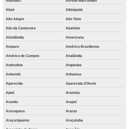
Alambari
Alfredo Marcondes
Altair
Altinópolis
Alto Alegre
Alto Tiete
Alto da Cantareira
Alumínio
Alvinlândia
Americana
Amparo
Américo Brasiliense
Américo de Campos
Analândia
Andradina
Angatuba
Anhembi
Anhumas
Aparecida
Aparecida d'Oeste
Apiaí
Aramina
Arandu
Arapeí
Araraquara
Araras
Araçariguama
Araçatuba