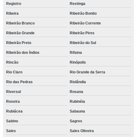
Registro
Restinga
Ribeira
Ribeirão Bonito
Ribeirão Branco
Ribeirão Corrente
Ribeirão Grande
Ribeirão Pires
Ribeirão Preto
Ribeirão do Sul
Ribeirão dos Índios
Rifaina
Rincão
Rinópolis
Rio Claro
Rio Grande da Serra
Rio das Pedras
Riolândia
Riversul
Rosana
Roseira
Rubinéia
Rubiácea
Sabauna
Sabino
Sagres
Sales
Sales Oliveira