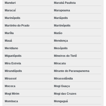
Manduri
Marabá Paulista
Maracaí
Marapoama
Marinópolis
Mariápolis
Martinho do Prado
Martinópolis
Marília
Matão
Mauá
Mendonça
Meridiano
Mesópolis
Miguelópolis
Mineiros do Tietê
Mira Estrela
Miracatu
Mirandópolis
Mirante do Paranapanema
Mirassol
Mirassolândia
Mococa
Mogi Guaçu
Mogi Mirim
Mogi das Cruzes
Mombuca
Mongaguá