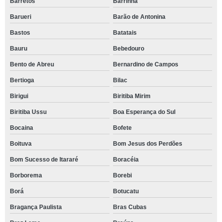
Barretos
Barrinha
Barueri
Barão de Antonina
Bastos
Batatais
Bauru
Bebedouro
Bento de Abreu
Bernardino de Campos
Bertioga
Bilac
Birigui
Biritiba Mirim
Biritiba Ussu
Boa Esperança do Sul
Bocaina
Bofete
Boituva
Bom Jesus dos Perdões
Bom Sucesso de Itararé
Boracéia
Borborema
Borebi
Borá
Botucatu
Bragança Paulista
Bras Cubas