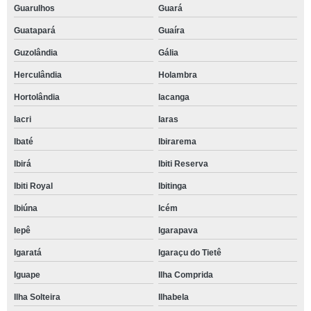
Guarulhos
Guará
Guatapará
Guaíra
Guzolândia
Gália
Herculândia
Holambra
Hortolândia
Iacanga
Iacri
Iaras
Ibaté
Ibirarema
Ibirá
Ibiti Reserva
Ibiti Royal
Ibitinga
Ibiúna
Icém
Iepê
Igarapava
Igaratá
Igaraçu do Tietê
Iguape
Ilha Comprida
Ilha Solteira
Ilhabela