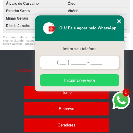
Álvaro de Carvalho
Óleo
Espírito Santo
Vitória
Minas Gerais
Rio de Janeiro
Olá! Fale agora pelo WhatsApp
O conteúdo do texto desta página é de direito reservado. Sua reprodução, parcial ou total,
mesmo citando nossos links, é proibida sem a autorização do autor. Crime de violação de
direito autoral – artigo 184 do Código Penal –
Lei 9610/98 - Lei de direitos autorais
.
Insira seu telefone
Emerson Power Gen -
(11) 97798-7561
comercial@emersonpowergen.com.br
Iniciar conversa
Home
1
Empresa
Geradores