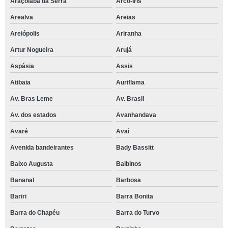
Araçoiaba da Serra
Arco-Íris
Arealva
Areias
Areiópolis
Ariranha
Artur Nogueira
Arujá
Aspásia
Assis
Atibaia
Auriflama
Av. Bras Leme
Av. Brasil
Av. dos estados
Avanhandava
Avaré
Avaí
Avenida bandeirantes
Bady Bassitt
Baixo Augusta
Balbinos
Bananal
Barbosa
Bariri
Barra Bonita
Barra do Chapéu
Barra do Turvo