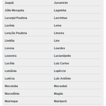
Juquiá
Jurumirim
Júlio Mesquita
Lagoinha
Laranjal Paulista
Lavrinhas
Lavínia
Leme
Lençóis Paulista
Limeira
Lindóia
Lins
Lorena
Lourdes
Louveira
Lucianópolis
Lucélia
Luiz Carlos
Luiziânia
Lupércio
Lutécia
Luís Antônio
Macatuba
Macaubal
Macedônia
Magda
Mairinque
Mairiporã