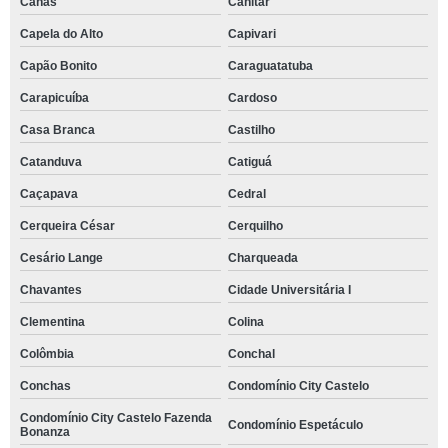
Canas
Canitar
Capela do Alto
Capivari
Capão Bonito
Caraguatatuba
Carapicuíba
Cardoso
Casa Branca
Castilho
Catanduva
Catiguá
Caçapava
Cedral
Cerqueira César
Cerquilho
Cesário Lange
Charqueada
Chavantes
Cidade Universitária I
Clementina
Colina
Colômbia
Conchal
Conchas
Condomínio City Castelo
Condomínio City Castelo Fazenda
Condomínio Espetáculo
Bonanza