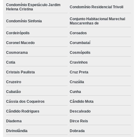
Condomínio Espetáculo Jardim
Condomínio Residencial Trivoli
Helena Cristina
Conjunto Habitacional Marechal
Condomínio Sinfonia
Mascarenhas de
Cordeirópolis
Coroados
Coronel Macedo
Corumbataí
Cosmorama
Cosmópolis
Cotia
Cravinhos
Cristais Paulista
Cruz Preta
Cruzeiro
Cruzália
Cubatão
Cunha
Cássia dos Coqueiros
Cândido Mota
Cândido Rodrigues
Descalvado
Diadema
Dirce Reis
Divinolândia
Dobrada