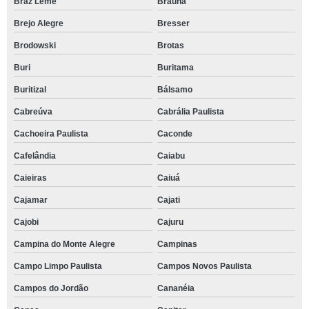
Braz Leme
Braúna
Brejo Alegre
Bresser
Brodowski
Brotas
Buri
Buritama
Buritizal
Bálsamo
Cabreúva
Cabrália Paulista
Cachoeira Paulista
Caconde
Cafelândia
Caiabu
Caieiras
Caiuá
Cajamar
Cajati
Cajobi
Cajuru
Campina do Monte Alegre
Campinas
Campo Limpo Paulista
Campos Novos Paulista
Campos do Jordão
Cananéia