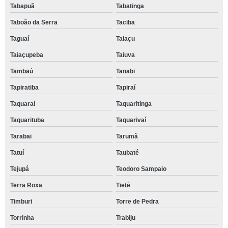
Tabapuã
Tabatinga
Taboão da Serra
Taciba
Taguaí
Taiaçu
Taiaçupeba
Taiuva
Tambaú
Tanabi
Tapiratiba
Tapiraí
Taquaral
Taquaritinga
Taquarituba
Taquarivaí
Tarabai
Tarumã
Tatuí
Taubaté
Tejupá
Teodoro Sampaio
Terra Roxa
Tietê
Timburi
Torre de Pedra
Torrinha
Trabiju