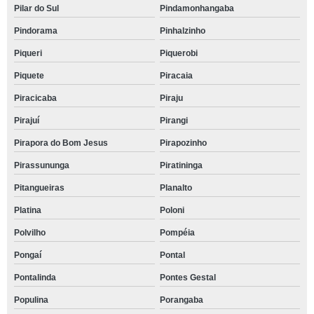
Pilar do Sul
Pindamonhangaba
Pindorama
Pinhalzinho
Piqueri
Piquerobi
Piquete
Piracaia
Piracicaba
Piraju
Pirajuí
Pirangi
Pirapora do Bom Jesus
Pirapozinho
Pirassununga
Piratininga
Pitangueiras
Planalto
Platina
Poloni
Polvilho
Pompéia
Pongaí
Pontal
Pontalinda
Pontes Gestal
Populina
Porangaba