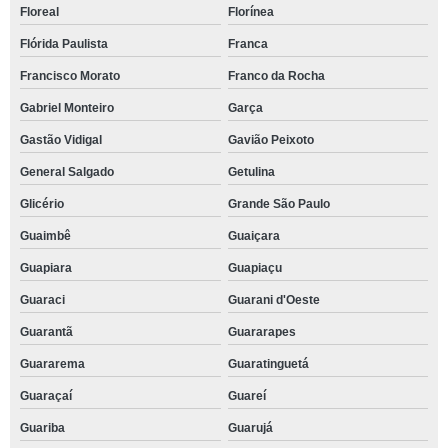
Floreal
Florínea
Flórida Paulista
Franca
Francisco Morato
Franco da Rocha
Gabriel Monteiro
Garça
Gastão Vidigal
Gavião Peixoto
General Salgado
Getulina
Glicério
Grande São Paulo
Guaimbê
Guaiçara
Guapiara
Guapiaçu
Guaraci
Guarani d'Oeste
Guarantã
Guararapes
Guararema
Guaratinguetá
Guaraçaí
Guareí
Guariba
Guarujá