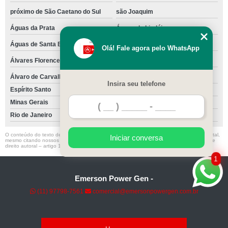
próximo de São Caetano do Sul
são Joaquim
Águas da Prata
Águas de Lindóia
Águas de Santa Bárbara
Águas de São Pedro
Olá! Fale agora pelo WhatsApp
Álvares Florence
Álvares Machado
Álvaro de Carvalho
Óleo
Insira seu telefone
Espírito Santo
Vitória
Minas Gerais
Rio de Janeiro
O conteúdo do texto desta página é de direito reservado. Sua reprodução, parcial ou total,
Iniciar conversa
mesmo citando nossos links, é proibida sem a autorização do autor. Crime de violação de
direito autoral – artigo 184 do Código Penal –
Lei 9610/98 - Lei de direitos autorais
.
1
Emerson Power Gen -
(11) 97798-7561
comercial@emersonpowergen.com.br