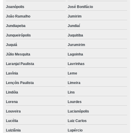
Joanópolis
José Bonifácio
João Ramalho
Jumirim
Jundiapeba
Jundiaí
Junqueirópolis
Juquitiba
Juquiá
Jurumirim
Júlio Mesquita
Lagoinha
Laranjal Paulista
Lavrinhas
Lavínia
Leme
Lençóis Paulista
Limeira
Lindóia
Lins
Lorena
Lourdes
Louveira
Lucianópolis
Lucélia
Luiz Carlos
Luiziânia
Lupércio