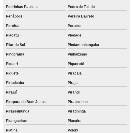
Pedrinhas Paulista
Pedro de Toledo
Penápolis
Pereira Barreto
Pereiras
Peruíbe
Piacatu
Piedade
Pilar do Sul
Pindamonhangaba
Pindorama
Pinhalzinho
Piqueri
Piquerobi
Piquete
Piracaia
Piracicaba
Piraju
Pirajuí
Pirangi
Pirapora do Bom Jesus
Pirapozinho
Pirassununga
Piratininga
Pitangueiras
Planalto
Platina
Poloni