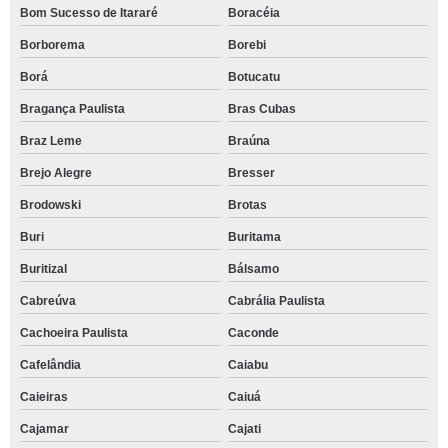
Bom Sucesso de Itararé
Boracéia
Borborema
Borebi
Borá
Botucatu
Bragança Paulista
Bras Cubas
Braz Leme
Braúna
Brejo Alegre
Bresser
Brodowski
Brotas
Buri
Buritama
Buritizal
Bálsamo
Cabreúva
Cabrália Paulista
Cachoeira Paulista
Caconde
Cafelândia
Caiabu
Caieiras
Caiuá
Cajamar
Cajati