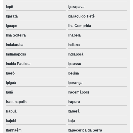
Iepê
Igarapava
Igaratá
Igaraçu do Tietê
Iguape
Ilha Comprida
Ilha Solteira
Ilhabela
Indaiatuba
Indiana
Indianapolis
Indiaporã
Inúbia Paulista
Ipaussu
Iperó
Ipeúna
Ipiguá
Iporanga
Ipuã
Iracemápolis
Iracenapolis
Irapuru
Irapuã
Itaberá
Itajobi
Itaju
Itanhaém
Itapecerica da Serra