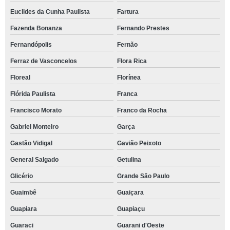
Euclides da Cunha Paulista
Fartura
Fazenda Bonanza
Fernando Prestes
Fernandópolis
Fernão
Ferraz de Vasconcelos
Flora Rica
Floreal
Florínea
Flórida Paulista
Franca
Francisco Morato
Franco da Rocha
Gabriel Monteiro
Garça
Gastão Vidigal
Gavião Peixoto
General Salgado
Getulina
Glicério
Grande São Paulo
Guaimbê
Guaiçara
Guapiara
Guapiaçu
Guaraci
Guarani d'Oeste