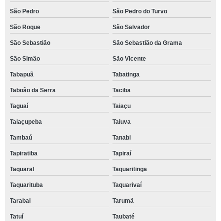
São Pedro
São Pedro do Turvo
São Roque
São Salvador
São Sebastião
São Sebastião da Grama
São Simão
São Vicente
Tabapuã
Tabatinga
Taboão da Serra
Taciba
Taguaí
Taiaçu
Taiaçupeba
Taiuva
Tambaú
Tanabi
Tapiratiba
Tapiraí
Taquaral
Taquaritinga
Taquarituba
Taquarivaí
Tarabai
Tarumã
Tatuí
Taubaté