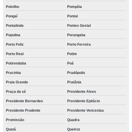
Polvilho
Pompéia
Pongaí
Pontal
Pontalinda
Pontes Gestal
Populina
Porangaba
Porto Feliz
Porto Ferreira
Porto Real
Potim
Potirendaba
Poá
Pracinha
Pradópolis
Praia Grande
Pratânia
Praça da sé
Presidente Alves
Presidente Bernardes
Presidente Epitácio
Presidente Prudente
Presidente Venceslau
Promissão
Quadra
Quatá
Queiroz