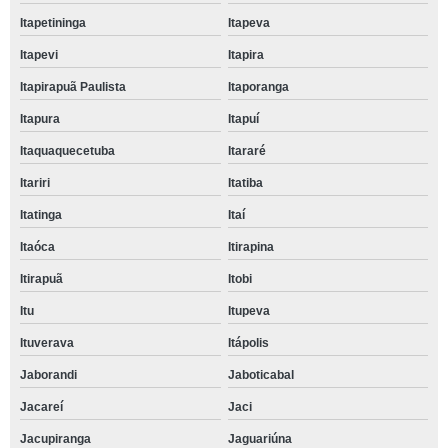
Itapetininga
Itapeva
Itapevi
Itapira
Itapirapuã Paulista
Itaporanga
Itapura
Itapuí
Itaquaquecetuba
Itararé
Itariri
Itatiba
Itatinga
Itaí
Itaóca
Itirapina
Itirapuã
Itobi
Itu
Itupeva
Ituverava
Itápolis
Jaborandi
Jaboticabal
Jacareí
Jaci
Jacupiranga
Jaguariúna