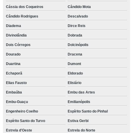
Cássia dos Coqueiros
Cândido Mota
Cândido Rodrigues
Descalvado
Diadema
Dirce Reis
Divinolândia
Dobrada
Dois Córregos
Dolcinópolis
Dourado
Dracena
Duartina
Dumont
Echaporã
Eldorado
Elias Fausto
Elisiário
Embaúba
Embu das Artes
Embu-Guaçu
Emilianópolis
Engenheiro Coelho
Espírito Santo do Pinhal
Espírito Santo do Turvo
Estiva Gerbi
Estrela d'Oeste
Estrela do Norte