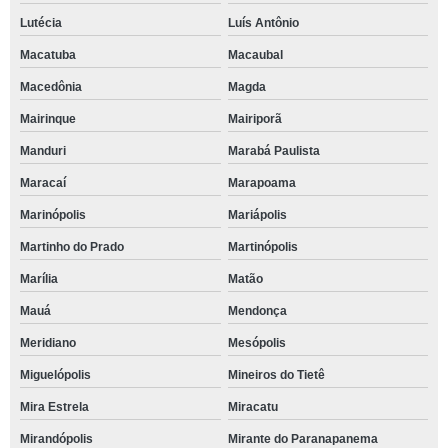
Lutécia
Luís Antônio
Macatuba
Macaubal
Macedônia
Magda
Mairinque
Mairiporã
Manduri
Marabá Paulista
Maracaí
Marapoama
Marinópolis
Mariápolis
Martinho do Prado
Martinópolis
Marília
Matão
Mauá
Mendonça
Meridiano
Mesópolis
Miguelópolis
Mineiros do Tietê
Mira Estrela
Miracatu
Mirandópolis
Mirante do Paranapanema