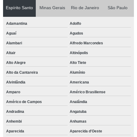
Espírito Santo
Minas Gerais
Rio de Janeiro
São Paulo
Adamantina
Adolfo
Aguaí
Agudos
Alambari
Alfredo Marcondes
Altair
Altinópolis
Alto Alegre
Alto Tiete
Alto da Cantareira
Alumínio
Alvinlândia
Americana
Amparo
Américo Brasiliense
Américo de Campos
Analândia
Andradina
Angatuba
Anhembi
Anhumas
Aparecida
Aparecida d'Oeste