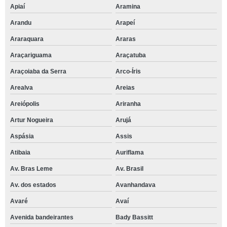
Apiaí
Aramina
Arandu
Arapeí
Araraquara
Araras
Araçariguama
Araçatuba
Araçoiaba da Serra
Arco-Íris
Arealva
Areias
Areiópolis
Ariranha
Artur Nogueira
Arujá
Aspásia
Assis
Atibaia
Auriflama
Av. Bras Leme
Av. Brasil
Av. dos estados
Avanhandava
Avaré
Avaí
Avenida bandeirantes
Bady Bassitt