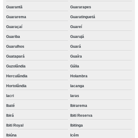
Guarantã
Guararapes
Guararema
Guaratinguetá
Guaraçaí
Guareí
Guariba
Guarujá
Guarulhos
Guará
Guatapará
Guaíra
Guzolândia
Gália
Herculândia
Holambra
Hortolândia
Iacanga
Iacri
Iaras
Ibaté
Ibirarema
Ibirá
Ibiti Reserva
Ibiti Royal
Ibitinga
Ibiúna
Icém