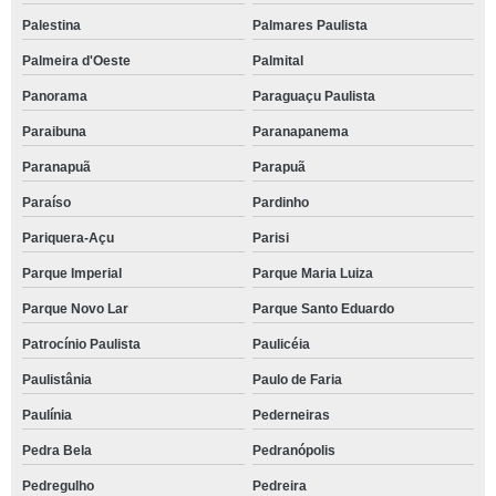
Palestina
Palmares Paulista
Palmeira d'Oeste
Palmital
Panorama
Paraguaçu Paulista
Paraibuna
Paranapanema
Paranapuã
Parapuã
Paraíso
Pardinho
Pariquera-Açu
Parisi
Parque Imperial
Parque Maria Luiza
Parque Novo Lar
Parque Santo Eduardo
Patrocínio Paulista
Paulicéia
Paulistânia
Paulo de Faria
Paulínia
Pederneiras
Pedra Bela
Pedranópolis
Pedregulho
Pedreira