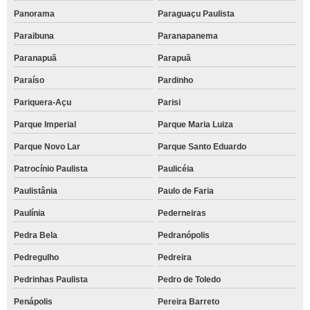
Panorama
Paraguaçu Paulista
Paraibuna
Paranapanema
Paranapuã
Parapuã
Paraíso
Pardinho
Pariquera-Açu
Parisi
Parque Imperial
Parque Maria Luiza
Parque Novo Lar
Parque Santo Eduardo
Patrocínio Paulista
Paulicéia
Paulistânia
Paulo de Faria
Paulínia
Pederneiras
Pedra Bela
Pedranópolis
Pedregulho
Pedreira
Pedrinhas Paulista
Pedro de Toledo
Penápolis
Pereira Barreto