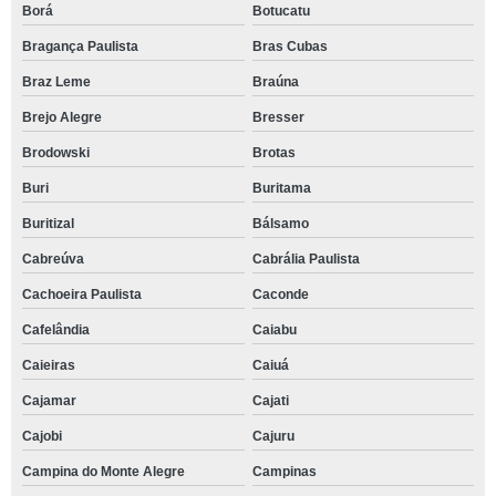
Borá
Botucatu
Bragança Paulista
Bras Cubas
Braz Leme
Braúna
Brejo Alegre
Bresser
Brodowski
Brotas
Buri
Buritama
Buritizal
Bálsamo
Cabreúva
Cabrália Paulista
Cachoeira Paulista
Caconde
Cafelândia
Caiabu
Caieiras
Caiuá
Cajamar
Cajati
Cajobi
Cajuru
Campina do Monte Alegre
Campinas