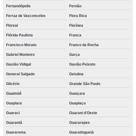
Fernandópolis
Fernão
Ferraz de Vasconcelos
Flora Rica
Floreal
Florínea
Flórida Paulista
Franca
Francisco Morato
Franco da Rocha
Gabriel Monteiro
Garça
Gastão Vidigal
Gavião Peixoto
General Salgado
Getulina
Glicério
Grande São Paulo
Guaimbê
Guaiçara
Guapiara
Guapiaçu
Guaraci
Guarani d'Oeste
Guarantã
Guararapes
Guararema
Guaratinguetá