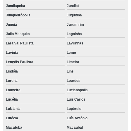
Jundiapeba
Jundiaí
Junqueirópolis
Juquitiba
Juquiá
Jurumirim
Júlio Mesquita
Lagoinha
Laranjal Paulista
Lavrinhas
Lavínia
Leme
Lençóis Paulista
Limeira
Lindóia
Lins
Lorena
Lourdes
Louveira
Lucianópolis
Lucélia
Luiz Carlos
Luiziânia
Lupércio
Lutécia
Luís Antônio
Macatuba
Macaubal