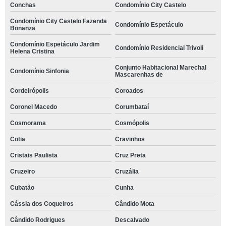
Conchas
Condomínio City Castelo
Condomínio City Castelo Fazenda
Condomínio Espetáculo
Bonanza
Condomínio Espetáculo Jardim
Condomínio Residencial Trivoli
Helena Cristina
Conjunto Habitacional Marechal
Condomínio Sinfonia
Mascarenhas de
Cordeirópolis
Coroados
Coronel Macedo
Corumbataí
Cosmorama
Cosmópolis
Cotia
Cravinhos
Cristais Paulista
Cruz Preta
Cruzeiro
Cruzália
Cubatão
Cunha
Cássia dos Coqueiros
Cândido Mota
Cândido Rodrigues
Descalvado