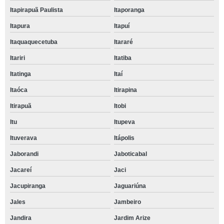
Itapirapuã Paulista
Itaporanga
Itapura
Itapuí
Itaquaquecetuba
Itararé
Itariri
Itatiba
Itatinga
Itaí
Itaóca
Itirapina
Itirapuã
Itobi
Itu
Itupeva
Ituverava
Itápolis
Jaborandi
Jaboticabal
Jacareí
Jaci
Jacupiranga
Jaguariúna
Jales
Jambeiro
Jandira
Jardim Arize