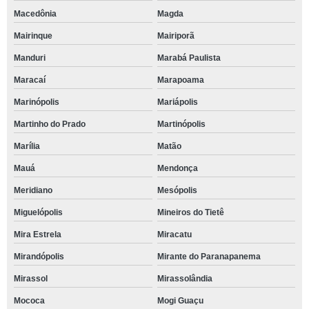
Macedônia
Magda
Mairinque
Mairiporã
Manduri
Marabá Paulista
Maracaí
Marapoama
Marinópolis
Mariápolis
Martinho do Prado
Martinópolis
Marília
Matão
Mauá
Mendonça
Meridiano
Mesópolis
Miguelópolis
Mineiros do Tietê
Mira Estrela
Miracatu
Mirandópolis
Mirante do Paranapanema
Mirassol
Mirassolândia
Mococa
Mogi Guaçu