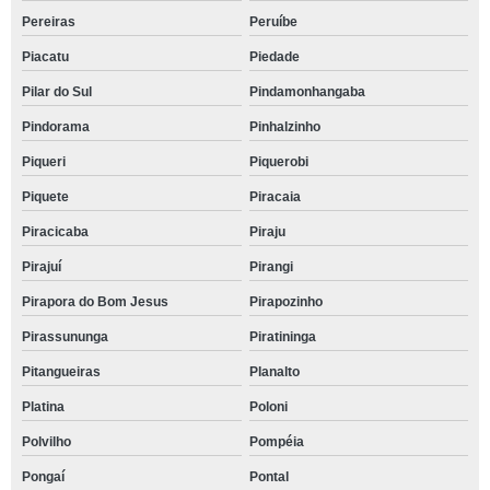
Pereiras
Peruíbe
Piacatu
Piedade
Pilar do Sul
Pindamonhangaba
Pindorama
Pinhalzinho
Piqueri
Piquerobi
Piquete
Piracaia
Piracicaba
Piraju
Pirajuí
Pirangi
Pirapora do Bom Jesus
Pirapozinho
Pirassununga
Piratininga
Pitangueiras
Planalto
Platina
Poloni
Polvilho
Pompéia
Pongaí
Pontal