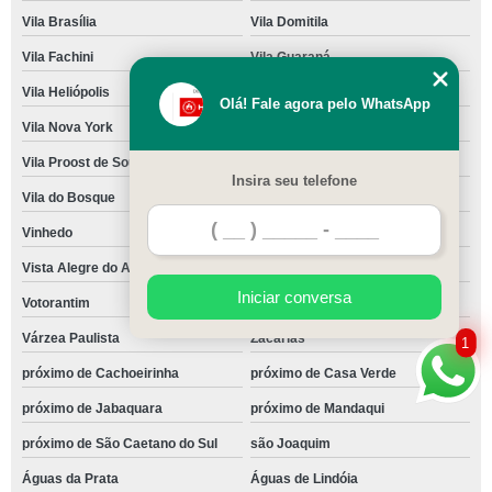
Vila Brasília
Vila Domitila
Vila Fachini
Vila Guaraná
Vila Heliópolis
Vila Mussolini
Olá! Fale agora pelo WhatsApp
Vila Nova York
Vila Pindorama
Vila Proost de Souza
Vila Universal
Insira seu telefone
Vila do Bosque
Vila hida
Vinhedo
Viradouro
Vista Alegre do Alto
Vitória Brasil
Iniciar conversa
Votorantim
Votuporanga
Várzea Paulista
Zacarias
1
próximo de Cachoeirinha
próximo de Casa Verde
próximo de Jabaquara
próximo de Mandaqui
próximo de São Caetano do Sul
são Joaquim
Águas da Prata
Águas de Lindóia