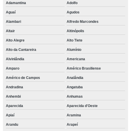
Adamantina
Adolfo
Aguaí
Agudos
Alambari
Alfredo Marcondes
Altair
Altinópolis
Alto Alegre
Alto Tiete
Alto da Cantareira
Alumínio
Alvinlândia
Americana
Amparo
Américo Brasiliense
Américo de Campos
Analândia
Andradina
Angatuba
Anhembi
Anhumas
Aparecida
Aparecida d'Oeste
Apiaí
Aramina
Arandu
Arapeí