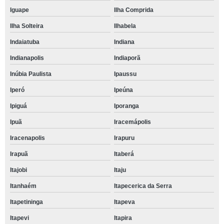
Iguape
Ilha Comprida
Ilha Solteira
Ilhabela
Indaiatuba
Indiana
Indianapolis
Indiaporã
Inúbia Paulista
Ipaussu
Iperó
Ipeúna
Ipiguá
Iporanga
Ipuã
Iracemápolis
Iracenapolis
Irapuru
Irapuã
Itaberá
Itajobi
Itaju
Itanhaém
Itapecerica da Serra
Itapetininga
Itapeva
Itapevi
Itapira