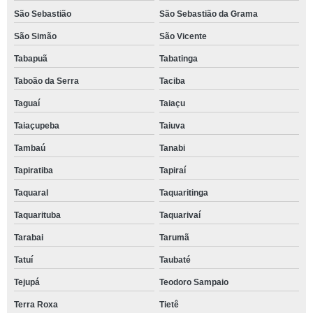
São Sebastião
São Sebastião da Grama
São Simão
São Vicente
Tabapuã
Tabatinga
Taboão da Serra
Taciba
Taguaí
Taiaçu
Taiaçupeba
Taiuva
Tambaú
Tanabi
Tapiratiba
Tapiraí
Taquaral
Taquaritinga
Taquarituba
Taquarivaí
Tarabai
Tarumã
Tatuí
Taubaté
Tejupá
Teodoro Sampaio
Terra Roxa
Tietê