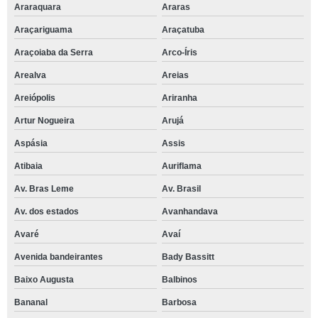
Araraquara
Araras
Araçariguama
Araçatuba
Araçoiaba da Serra
Arco-Íris
Arealva
Areias
Areiópolis
Ariranha
Artur Nogueira
Arujá
Aspásia
Assis
Atibaia
Auriflama
Av. Bras Leme
Av. Brasil
Av. dos estados
Avanhandava
Avaré
Avaí
Avenida bandeirantes
Bady Bassitt
Baixo Augusta
Balbinos
Bananal
Barbosa