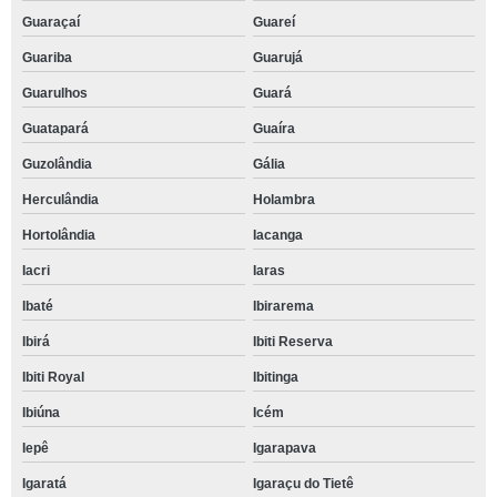
Guaraçaí
Guareí
Guariba
Guarujá
Guarulhos
Guará
Guatapará
Guaíra
Guzolândia
Gália
Herculândia
Holambra
Hortolândia
Iacanga
Iacri
Iaras
Ibaté
Ibirarema
Ibirá
Ibiti Reserva
Ibiti Royal
Ibitinga
Ibiúna
Icém
Iepê
Igarapava
Igaratá
Igaraçu do Tietê