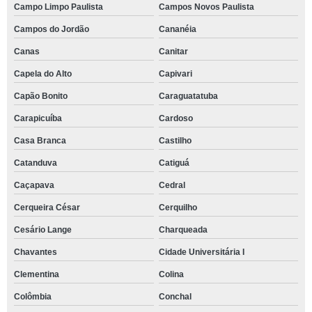
Campo Limpo Paulista
Campos Novos Paulista
Campos do Jordão
Cananéia
Canas
Canitar
Capela do Alto
Capivari
Capão Bonito
Caraguatatuba
Carapicuíba
Cardoso
Casa Branca
Castilho
Catanduva
Catiguá
Caçapava
Cedral
Cerqueira César
Cerquilho
Cesário Lange
Charqueada
Chavantes
Cidade Universitária I
Clementina
Colina
Colômbia
Conchal