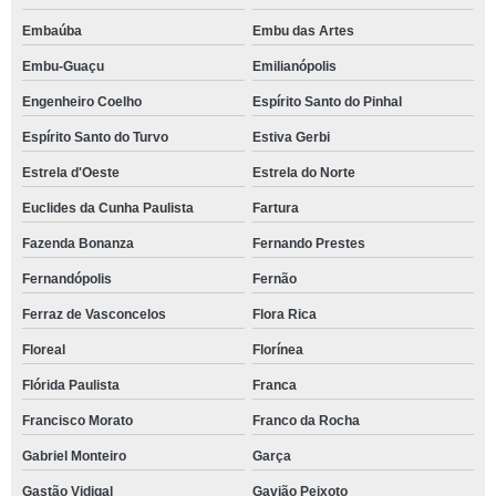
Embaúba
Embu das Artes
Embu-Guaçu
Emilianópolis
Engenheiro Coelho
Espírito Santo do Pinhal
Espírito Santo do Turvo
Estiva Gerbi
Estrela d'Oeste
Estrela do Norte
Euclides da Cunha Paulista
Fartura
Fazenda Bonanza
Fernando Prestes
Fernandópolis
Fernão
Ferraz de Vasconcelos
Flora Rica
Floreal
Florínea
Flórida Paulista
Franca
Francisco Morato
Franco da Rocha
Gabriel Monteiro
Garça
Gastão Vidigal
Gavião Peixoto