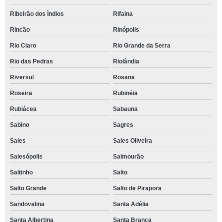
Ribeirão dos Índios
Rifaina
Rincão
Rinópolis
Rio Claro
Rio Grande da Serra
Rio das Pedras
Riolândia
Riversul
Rosana
Roseira
Rubinéia
Rubiácea
Sabauna
Sabino
Sagres
Sales
Sales Oliveira
Salesópolis
Salmourão
Saltinho
Salto
Salto Grande
Salto de Pirapora
Sandovalina
Santa Adélia
Santa Albertina
Santa Branca