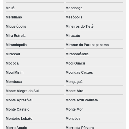
Mauá
Mendonça
Meridiano
Mesópolis
Miguelópolis
Mineiros do Tietê
Mira Estrela
Miracatu
Mirandópolis
Mirante do Paranapanema
Mirassol
Mirassolândia
Mococa
Mogi Guaçu
Mogi Mirim
Mogi das Cruzes
Mombuca
Mongaguá
Monte Alegre do Sul
Monte Alto
Monte Aprazível
Monte Azul Paulista
Monte Castelo
Monte Mor
Monteiro Lobato
Monções
Morro Agudo
Morro da Pólvora