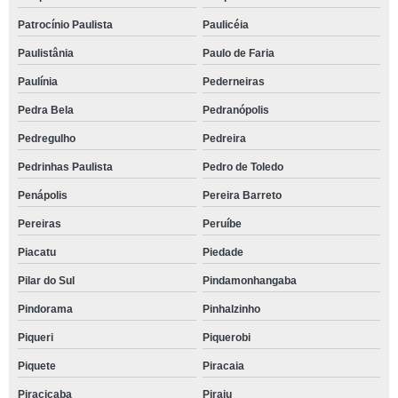
Patrocínio Paulista
Paulicéia
Paulistânia
Paulo de Faria
Paulínia
Pederneiras
Pedra Bela
Pedranópolis
Pedregulho
Pedreira
Pedrinhas Paulista
Pedro de Toledo
Penápolis
Pereira Barreto
Pereiras
Peruíbe
Piacatu
Piedade
Pilar do Sul
Pindamonhangaba
Pindorama
Pinhalzinho
Piqueri
Piquerobi
Piquete
Piracaia
Piracicaba
Piraju