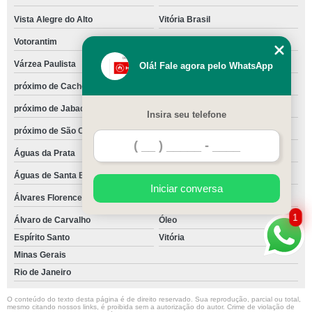
Vista Alegre do Alto
Vitória Brasil
Votorantim
Votuporanga
Várzea Paulista
Zacarias
Olá! Fale agora pelo WhatsApp
próximo de Cachoeirinha
próximo de Casa Verde
próximo de Jabaquara
próximo de Mandaqui
Insira seu telefone
próximo de São Caetano do Sul
são Joaquim
Águas da Prata
Águas de Lindóia
Águas de Santa Bárbara
Águas de São Pedro
Iniciar conversa
Álvares Florence
Álvares Machado
1
Álvaro de Carvalho
Óleo
Espírito Santo
Vitória
Minas Gerais
Rio de Janeiro
O conteúdo do texto desta página é de direito reservado. Sua reprodução, parcial ou total,
mesmo citando nossos links, é proibida sem a autorização do autor. Crime de violação de