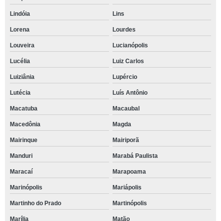
Lindóia
Lins
Lorena
Lourdes
Louveira
Lucianópolis
Lucélia
Luiz Carlos
Luiziânia
Lupércio
Lutécia
Luís Antônio
Macatuba
Macaubal
Macedônia
Magda
Mairinque
Mairiporã
Manduri
Marabá Paulista
Maracaí
Marapoama
Marinópolis
Mariápolis
Martinho do Prado
Martinópolis
Marília
Matão