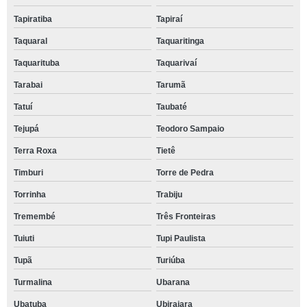
Tapiratiba
Tapiraí
Taquaral
Taquaritinga
Taquarituba
Taquarivaí
Tarabai
Tarumã
Tatuí
Taubaté
Tejupá
Teodoro Sampaio
Terra Roxa
Tietê
Timburi
Torre de Pedra
Torrinha
Trabiju
Tremembé
Três Fronteiras
Tuiuti
Tupi Paulista
Tupã
Turiúba
Turmalina
Ubarana
Ubatuba
Ubirajara