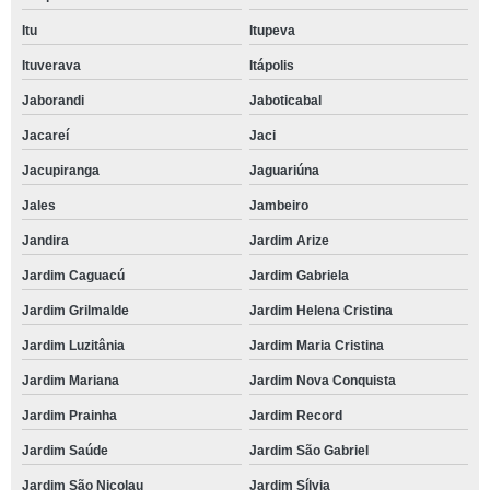
Itu
Itupeva
Ituverava
Itápolis
Jaborandi
Jaboticabal
Jacareí
Jaci
Jacupiranga
Jaguariúna
Jales
Jambeiro
Jandira
Jardim Arize
Jardim Caguacú
Jardim Gabriela
Jardim Grilmalde
Jardim Helena Cristina
Jardim Luzitânia
Jardim Maria Cristina
Jardim Mariana
Jardim Nova Conquista
Jardim Prainha
Jardim Record
Jardim Saúde
Jardim São Gabriel
Jardim São Nicolau
Jardim Sílvia