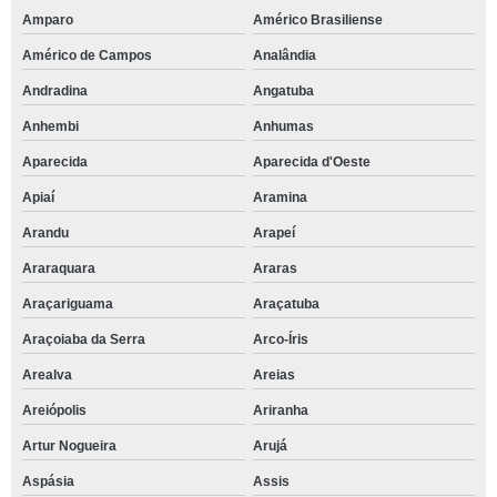
Amparo
Américo Brasiliense
Américo de Campos
Analândia
Andradina
Angatuba
Anhembi
Anhumas
Aparecida
Aparecida d'Oeste
Apiaí
Aramina
Arandu
Arapeí
Araraquara
Araras
Araçariguama
Araçatuba
Araçoiaba da Serra
Arco-Íris
Arealva
Areias
Areiópolis
Ariranha
Artur Nogueira
Arujá
Aspásia
Assis