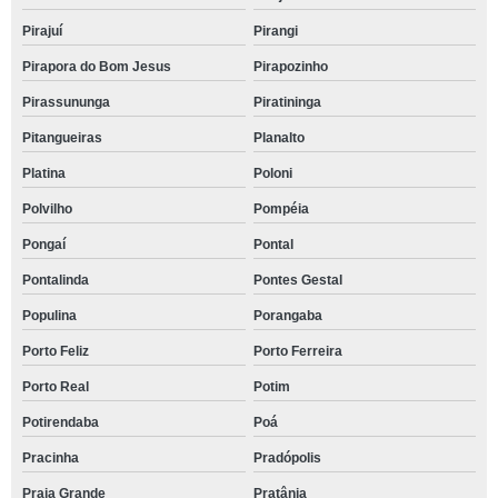
Pirajuí
Pirangi
Pirapora do Bom Jesus
Pirapozinho
Pirassununga
Piratininga
Pitangueiras
Planalto
Platina
Poloni
Polvilho
Pompéia
Pongaí
Pontal
Pontalinda
Pontes Gestal
Populina
Porangaba
Porto Feliz
Porto Ferreira
Porto Real
Potim
Potirendaba
Poá
Pracinha
Pradópolis
Praia Grande
Pratânia