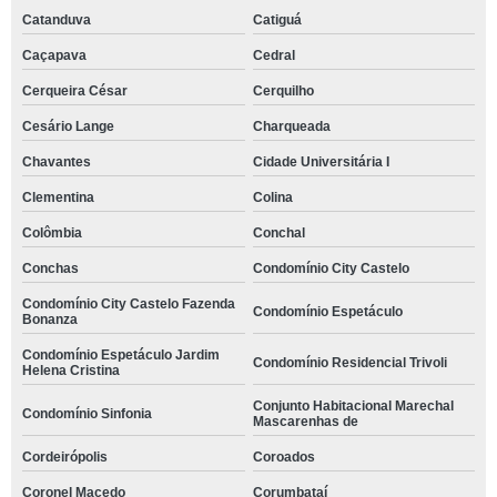
Catanduva
Catiguá
Caçapava
Cedral
Cerqueira César
Cerquilho
Cesário Lange
Charqueada
Chavantes
Cidade Universitária I
Clementina
Colina
Colômbia
Conchal
Conchas
Condomínio City Castelo
Condomínio City Castelo Fazenda
Condomínio Espetáculo
Bonanza
Condomínio Espetáculo Jardim
Condomínio Residencial Trivoli
Helena Cristina
Conjunto Habitacional Marechal
Condomínio Sinfonia
Mascarenhas de
Cordeirópolis
Coroados
Coronel Macedo
Corumbataí