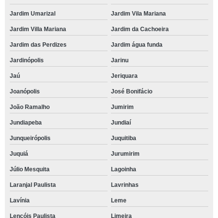
Jardim Umarizal
Jardim Vila Mariana
Jardim Villa Mariana
Jardim da Cachoeira
Jardim das Perdizes
Jardim água funda
Jardinópolis
Jarinu
Jaú
Jeriquara
Joanópolis
José Bonifácio
João Ramalho
Jumirim
Jundiapeba
Jundiaí
Junqueirópolis
Juquitiba
Juquiá
Jurumirim
Júlio Mesquita
Lagoinha
Laranjal Paulista
Lavrinhas
Lavínia
Leme
Lençóis Paulista
Limeira