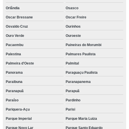
Orlândia
Osasco
Oscar Bressane
Oscar Freire
Osvaldo Cruz
Ourinhos
Ouro Verde
Ouroeste
Pacaembu
Paineiras do Morumbi
Palestina
Palmares Paulista
Palmeira d'Oeste
Palmital
Panorama
Paraguaçu Paulista
Paraibuna
Paranapanema
Paranapuã
Parapuã
Paraíso
Pardinho
Pariquera-Açu
Parisi
Parque Imperial
Parque Maria Luiza
Parque Novo Lar
Parque Santo Eduardo