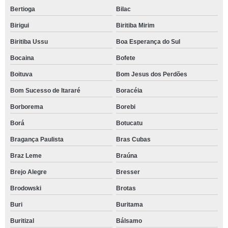
Bertioga
Bilac
Birigui
Biritiba Mirim
Biritiba Ussu
Boa Esperança do Sul
Bocaina
Bofete
Boituva
Bom Jesus dos Perdões
Bom Sucesso de Itararé
Boracéia
Borborema
Borebi
Borá
Botucatu
Bragança Paulista
Bras Cubas
Braz Leme
Braúna
Brejo Alegre
Bresser
Brodowski
Brotas
Buri
Buritama
Buritizal
Bálsamo