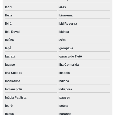
Iacri
Iaras
Ibaté
Ibirarema
Ibirá
Ibiti Reserva
Ibiti Royal
Ibitinga
Ibiúna
Icém
Iepê
Igarapava
Igaratá
Igaraçu do Tietê
Iguape
Ilha Comprida
Ilha Solteira
Ilhabela
Indaiatuba
Indiana
Indianapolis
Indiaporã
Inúbia Paulista
Ipaussu
Iperó
Ipeúna
Ipiguá
Iporanga