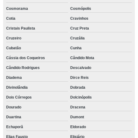
Cosmorama
Cosmópolis
Cotia
Cravinhos
Cristais Paulista
Cruz Preta
Cruzeiro
Cruzália
Cubatão
Cunha
Cássia dos Coqueiros
Cândido Mota
Cândido Rodrigues
Descalvado
Diadema
Dirce Reis
Divinolândia
Dobrada
Dois Córregos
Dolcinópolis
Dourado
Dracena
Duartina
Dumont
Echaporã
Eldorado
Elias Fausto
Elisiário