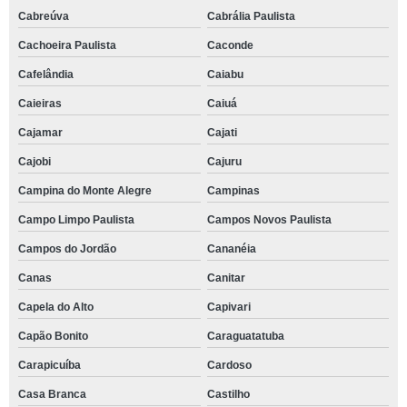
Cabreúva
Cabrália Paulista
Cachoeira Paulista
Caconde
Cafelândia
Caiabu
Caieiras
Caiuá
Cajamar
Cajati
Cajobi
Cajuru
Campina do Monte Alegre
Campinas
Campo Limpo Paulista
Campos Novos Paulista
Campos do Jordão
Cananéia
Canas
Canitar
Capela do Alto
Capivari
Capão Bonito
Caraguatatuba
Carapicuíba
Cardoso
Casa Branca
Castilho