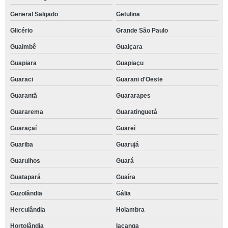
General Salgado
Getulina
Glicério
Grande São Paulo
Guaimbê
Guaiçara
Guapiara
Guapiaçu
Guaraci
Guarani d'Oeste
Guarantã
Guararapes
Guararema
Guaratinguetá
Guaraçaí
Guareí
Guariba
Guarujá
Guarulhos
Guará
Guatapará
Guaíra
Guzolândia
Gália
Herculândia
Holambra
Hortolândia
Iacanga