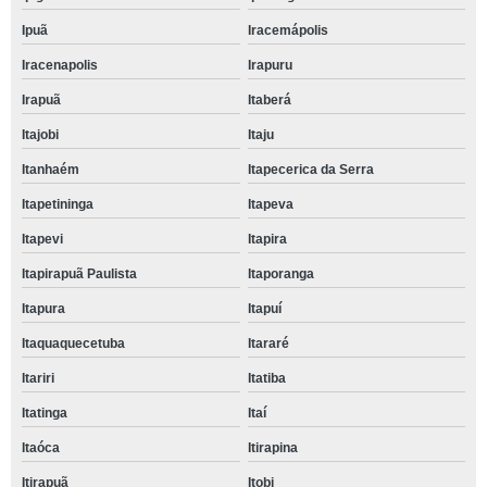
Ipuã
Iracemápolis
Iracenapolis
Irapuru
Irapuã
Itaberá
Itajobi
Itaju
Itanhaém
Itapecerica da Serra
Itapetininga
Itapeva
Itapevi
Itapira
Itapirapuã Paulista
Itaporanga
Itapura
Itapuí
Itaquaquecetuba
Itararé
Itariri
Itatiba
Itatinga
Itaí
Itaóca
Itirapina
Itirapuã
Itobi